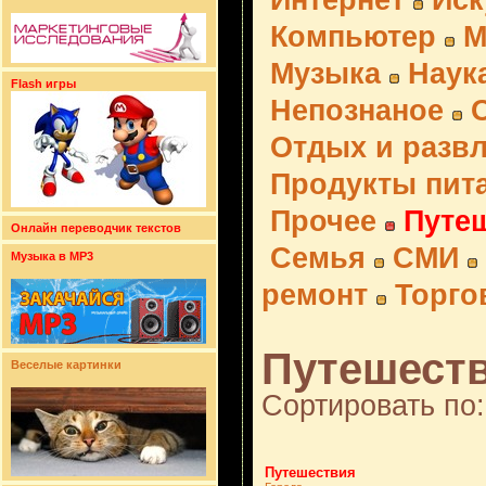
Интернет
Иск
Компьютер
М
Музыка
Наук
Flash игры
Непознаное
Отдых и разв
Продукты пит
Прочее
Путе
Онлайн переводчик текстов
Семья
СМИ
Музыка в MP3
ремонт
Торго
Путешеств
Веселые картинки
Сортировать по:
Путешествия