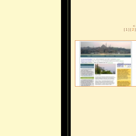
<
[ 1 ] [
2
]