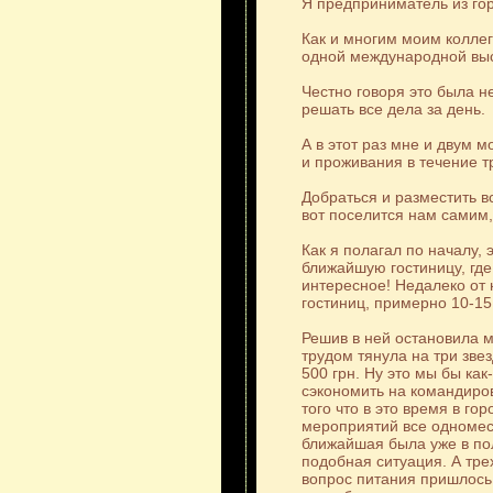
Я предприниматель из гор
Как и многим моим колле
одной международной выс
Честно говоря это была н
решать все дела за день.
А в этот раз мне и двум 
и проживания в течение т
Добраться и разместить в
вот поселится нам самим
Как я полагал по началу, 
ближайшую гостиницу, где
интересное! Недалеко от 
гостиниц, примерно 10-15
Решив в ней остановила м
трудом тянула на три зве
500 грн. Ну это мы бы как
сэкономить на командиров
того что в это время в г
мероприятий все одномес
ближайшая была уже в пол
подобная ситуация. А тре
вопрос питания пришлось 