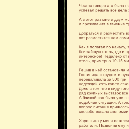
Честно говоря это была н
успевал решать все дела 
А в этот раз мне и двум 
и проживания в течение т
Добраться и разместить в
вот разместится нам сам
Как я полагал по началу, 
ближайшую отель, где и п
интересное! Недалеко от 
отель, примерно 10-15 ми
Решив в ней остановила 
Гостиница с трудом тянул
переваливала за 500 грн.
надеждой хоть как-то сэ
Дело в том что в виду тог
ряд крупных выставок все
А ближайшая была уже в п
подобная ситуация. А тре
вопрос питания пришлось 
способствовало экономии
Хорош что у меня остался
работали. Позвонив ему и