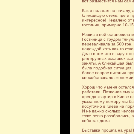
вот разместится нам сам
Как я полагал по началу, 
ближайшую отель, где и п
интересное! Недалеко от 
гостиниц, примерно 10-15
Решив в ней остановила 
Гостиница с трудом тянул
переваливала за 500 грн.
надеждой хоть как-то сэ
Дело в том что в виду тог
ряд крупных выставок вс
заняты. А ближайшая была
была подобная ситуация. 
более вопрос питания при
способствовало экономии
Хорош что у меня остался
работали. Позвонив ему и
аренда квартир в Киеве п
указанному номеру мы бы
посуточно в Киеве на пор
И не важно сколько челов
тоже легко разобрались, в
себя как дома.
Выставка прошла на ура!