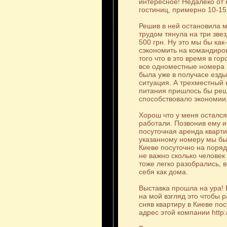
интересное! Недалеко от 
гостиниц, примерно 10-15
Решив в ней остановила м
трудом тянула на три зве
500 грн. Ну это мы бы как
сэкономить на командиров
того что в это время в г
все одноместные номера 
была уже в получасе езды
ситуация. А трехместный 
питания пришлось бы реша
способствовало экономии
Хорош что у меня остался
работали. Позвонив ему и
посуточная аренда кварти
указанному номеру мы был
Киеве посуточно на поряд
не важно сколько человек
тоже легко разобрались, в
себя как дома.
Выставка прошла на ура!
на мой взгляд это чтобы 
сняв квартиру в Киеве пос
адрес этой компании http: