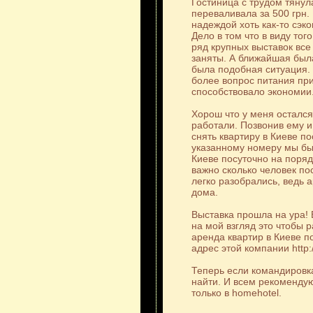
Гостиница с трудом тянул
переваливала за 500 грн.
надеждой хоть как-то сэ
Дело в том что в виду тог
ряд крупных выставок вс
заняты. А ближайшая была
была подобная ситуация. 
более вопрос питания при
способствовало экономии
Хорош что у меня остался
работали. Позвонив ему и
снять квартиру в Киеве п
указанному номеру мы был
Киеве посуточно на поряд
важно сколько человек по
легко разобрались, ведь а
дома.
Выставка прошла на ура!
на мой взгляд это чтобы 
аренда квартир в Киеве по
адрес этой компании http:
Теперь если командировка
найти. И всем рекомендую
только в homehotel.