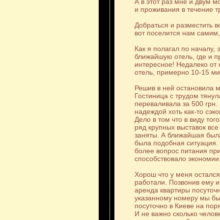
А в этот раз мне и двум 
и проживания в течение т
Добраться и разместить в
вот поселится нам самим
Как я полагал по началу, 
ближайшую отель, где и п
интересное! Недалеко от 
отель, примерно 10-15 ми
Решив в ней остановила 
Гостиница с трудом тянул
переваливала за 500 грн.
надеждой хоть как-то сэ
Дело в том что в виду тог
ряд крупных выставок вс
заняты. А ближайшая была
была подобная ситуация. 
более вопрос питания при
способствовало экономии
Хорош что у меня остался
работали. Позвонив ему и
аренда квартиры посуточн
указанному номеру мы бы
посуточно в Киеве на пор
И не важно сколько челов