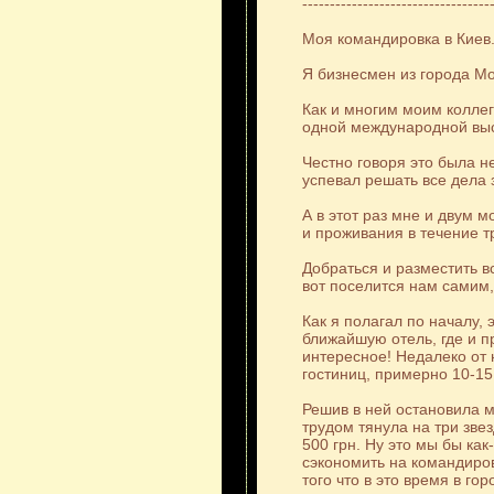
----------------------------------
Моя командировка в Киев
Я бизнесмен из города Мо
Как и многим моим колле
одной международной выс
Честно говоря это была н
успевал решать все дела 
А в этот раз мне и двум 
и проживания в течение т
Добраться и разместить в
вот поселится нам самим
Как я полагал по началу, 
ближайшую отель, где и п
интересное! Недалеко от 
гостиниц, примерно 10-15
Решив в ней остановила м
трудом тянула на три зве
500 грн. Ну это мы бы как
сэкономить на командиров
того что в это время в г