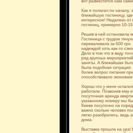
вот разместится нам сам
Как я полагал по началу, 
ближайшую гостиницу, где
интересное! Недалеко от 
гостиниц, примерно 10-15
Решив в ней остановила 
Гостиница с трудом тянул
переваливала за 500 грн.
надеждой хоть как-то сэ
Дело в том что в виду тог
ряд крупных мероприятий
заняты. А ближайшая была
была подобная ситуация. 
более вопрос питания при
способствовало экономии
Хорош что у меня остался
работали. Позвонив ему и
посуточная аренда кварти
указанному номеру мы был
Киеве посуточно на поряд
важно сколько человек по
легко разобрались, ведь а
дома.
Выставка прошла на ура!