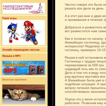
Честно говоря это была н
решать все дела за день.
А в этот раз мне и двум 
Flash игры
и проживания в течение т
Добраться и разместить в
вот разместится нам сам
Как я полагал по началу, 
ближайшую гостиницу, где
интересное! Недалеко от 
гостиниц, примерно 10-15
Онлайн переводчик текстов
Музыка в MP3
Решив в ней остановила 
Гостиница с трудом тянул
переваливала за 500 грн.
надеждой хоть как-то сэ
Дело в том что в виду тог
ряд крупных выставок все
Веселые картинки
А ближайшая была уже в п
подобная ситуация. А тре
вопрос питания пришлось 
способствовало экономии
Хорош что у меня остался
работали. Позвонив ему и