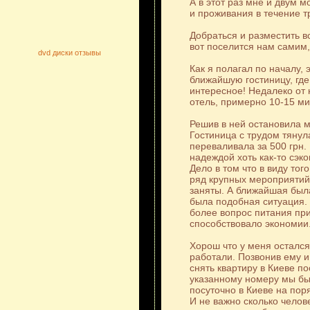
А в этот раз мне и двум 
и проживания в течение т
Добраться и разместить в
вот поселится нам самим
dvd диски отзывы
Как я полагал по началу, 
ближайшую гостиницу, где
интересное! Недалеко от 
отель, примерно 10-15 ми
Решив в ней остановила 
Гостиница с трудом тянул
переваливала за 500 грн.
надеждой хоть как-то сэ
Дело в том что в виду тог
ряд крупных мероприятий
заняты. А ближайшая была
была подобная ситуация. 
более вопрос питания при
способствовало экономии
Хорош что у меня остался
работали. Позвонив ему и
снять квартиру в Киеве п
указанному номеру мы бы
посуточно в Киеве на пор
И не важно сколько челов