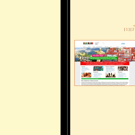
<
[
1
] [
2