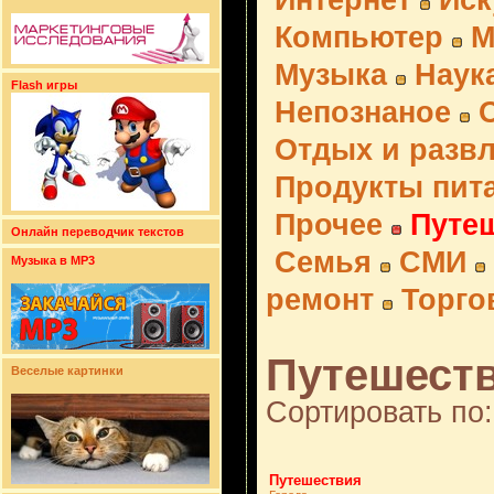
Интернет
Иск
Компьютер
М
Музыка
Наук
Flash игры
Непознаное
Отдых и разв
Продукты пит
Прочее
Путе
Онлайн переводчик текстов
Семья
СМИ
Музыка в MP3
ремонт
Торго
Путешеств
Веселые картинки
Сортировать по:
Путешествия