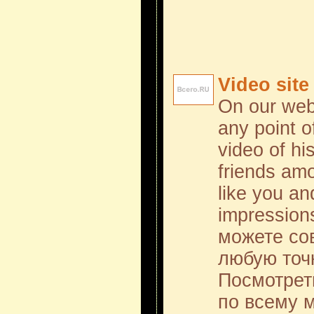
Video site 
On our web
any point o
video of hi
friends am
like you an
impression
можете со
любую точ
Посмотрет
по всему м