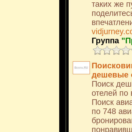
таких же п
поделитес
впечатлен
vidjurney.
Группа
"П
Поисковик
дешевые 
Поиск деш
отелей по 
Поиск ави
по 748 ав
бронирова
понравивш