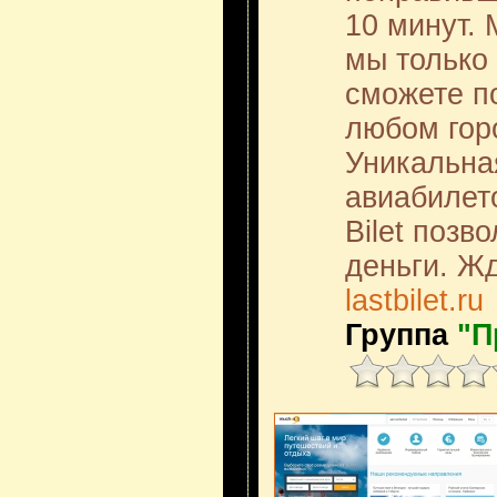
10 минут. 
мы только
сможете п
любом гор
Уникальна
авиабилето
Bilet позв
деньги. Жд
lastbilet.ru
Группа
"П