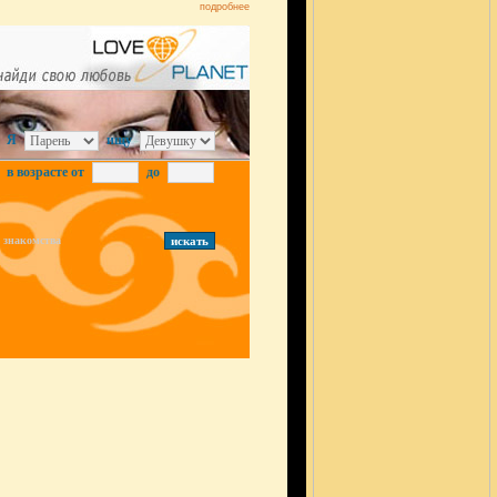
подробнее
Я
ищу
в возрасте от
до
знакомства