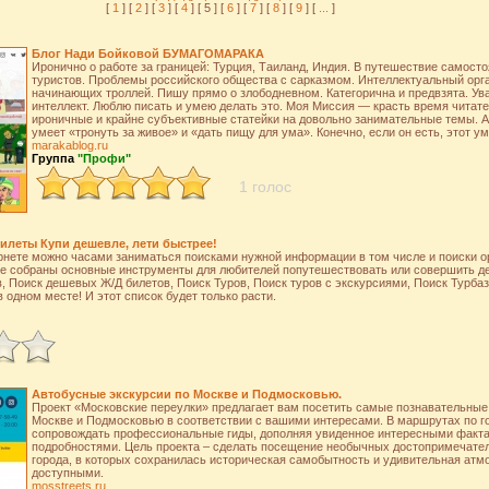
[
1
] [
2
] [
3
] [
4
] [ 5 ] [
6
] [
7
] [
8
] [
9
] [
...
]
Блог Нади Бойковой БУМАГОМАРАКА
Иронично о работе за границей: Турция, Таиланд, Индия. В путешествие самост
туристов. Проблемы российского общества с сарказмом. Интеллектуальный орга
начинающих троллей. Пишу прямо о злободневном. Категорична и предвзята. Ув
интеллект. Люблю писать и умею делать это. Моя Миссия — красть время читат
ироничные и крайне субъективные статейки на довольно занимательные темы. 
умеет «тронуть за живое» и «дать пищу для ума». Конечно, если он есть, этот ум
marakablog.ru
Группа
"Профи"
1 голос
Билеты Купи дешевле, лети быстрее!
рнете можно часами заниматься поисками нужной информации в том числе и поиски о
те собраны основные инструменты для любителей попутешествовать или совершить де
 Поиск дешевых Ж/Д билетов, Поиск Туров, Поиск туров с экскурсиями, Поиск Турба
в одном месте! И этот список будет только расти.
Автобусные экскурсии по Москве и Подмосковью.
Проект «Московские переулки» предлагает вам посетить самые познавательные
Москве и Подмосковью в соответствии с вашими интересами. В маршрутах по го
сопровождать профессиональные гиды, дополняя увиденное интересными факт
подробностями. Цель проекта – сделать посещение необычных достопримечател
города, в которых сохранилась историческая самобытность и удивительная атм
доступными.
mosstreets.ru