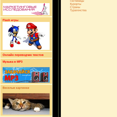
Гостиницы
Курорты
Страны
Турагенства
Flash игры
Онлайн переводчик текстов
Музыка в MP3
Веселые картинки