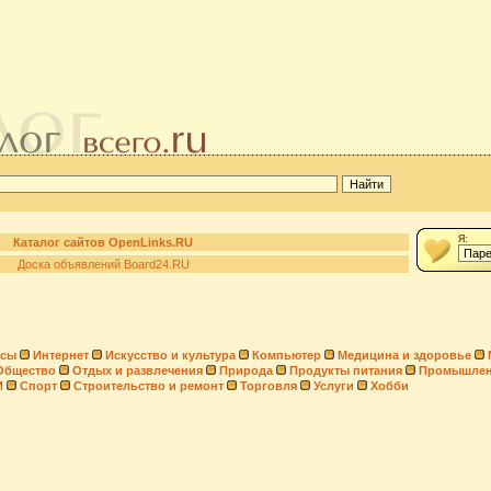
Я:
Каталог сайтов OpenLinks.RU
Доска объявлений Board24.RU
нсы
Интернет
Искусство и культура
Компьютер
Медицина и здоровье
Общество
Отдых и развлечения
Природа
Продукты питания
Промышлен
И
Спорт
Строительство и ремонт
Торговля
Услуги
Хобби