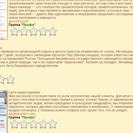
организовываем туристические походы в горы для всех, кто как и мы в восторге 
Наша команда — это сообщество организаторов походов, профессиональных тур
гидов, для которых горы являются призванием и вдохновением, а поход в горы 
своей миссией — дарить Вам вдохновение и непрерывно продолжать исследоват
новые программы и маршруты.
gorymira.com
Группа
"Профи"
ле
занимается организацией отдыха и досуга туристов независимо от сезона. Мы предла
до 7 дней, экскурсии в заповедник Шульган-Таш (Капова пещера), которая известна так
о за пределами России. Посещение Башкирского государственного природного заповед
как в дикой природе, так и на территории "маральника". Катание на лошадях. Желаю
ся к быту Башкирского народа воочию.
Let's travel together
Мир рассказов о путешествиях по всем континентам нашей планеты. Для меня 
из всех способов познания мира. Бывая в разных уголках Земли, от африкански
антарктических льдов, меняя природные и культурные ландшафты, мы открывае
горизонты, которые другими способами невозможно и вообразить. У североамер
мудрая поговорка: у человека можно отобрать всё, кроме того, что он увидел.
olegbelushkin.com
Группа
"Профи"