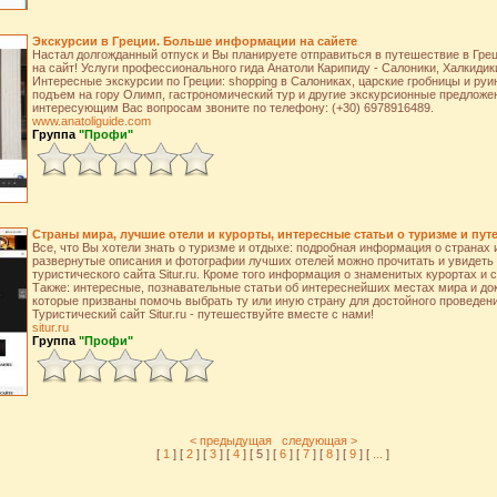
Экскурсии в Греции. Больше информации на сайете
Настал долгожданный отпуск и Вы планируете отправиться в путешествие в Грец
на сайт! Услуги профессионального гида Анатоли Карипиду - Салоники, Халкидик
Интересные экскурсии по Греции: shopping в Салониках, царские гробницы и руи
подъем на гору Олимп, гастрономический тур и другие экскурсионные предложе
интересующим Вас вопросам звоните по телефону: (+30) 6978916489.
www.anatoliguide.com
Группа
"Профи"
Страны мира, лучшие отели и курорты, интересные статьи о туризме и пут
Все, что Вы хотели знать о туризме и отдыхе: подробная информация о странах 
развернутые описания и фотографии лучших отелей можно прочитать и увидеть 
туристического сайта Situr.ru. Кроме того информация о знаменитых курортах и 
Также: интересные, познавательные статьи об интереснейших местах мира и д
которые призваны помочь выбрать ту или иную страну для достойного проведени
Туристический сайт Situr.ru - путешествуйте вместе с нами!
situr.ru
Группа
"Профи"
< предыдущая
следующая >
[
1
] [
2
] [
3
] [
4
] [ 5 ] [
6
] [
7
] [
8
] [
9
] [
...
]