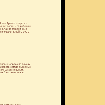
Алми Трэвел - одна из
х в России и за рубежом.
, а также заграничные
и скидки. Узнайте все о
онлайн-сервис по поиску
нировать самые выгодные
компаниям и ценам.
лит Вам значительно
тешествуем сами и