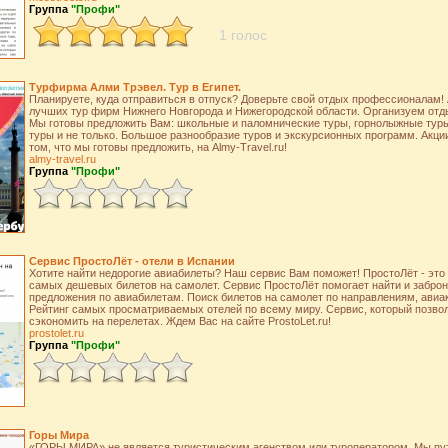
Группа
"Профи"
1 голос
Турфирма Алми Трэвел. Тур в Египет.
Планируете, куда отправиться в отпуск? Доверьте свой отдых профессионалам! 
лучших тур фирм Нижнего Новгорода и Нижегородской области. Организуем отды
Мы готовы предложить Вам: школьные и паломнические туры, горнолыжные туры
туры и не только. Большое разнообразие туров и экскурсионных программ. Акции 
том, что мы готовы предложить, на Almy-Travel.ru!
almy-travel.ru
Группа
"Профи"
Сервис ПростоЛёт - отели в Испании
Хотите найти недорогие авиабилеты? Наш сервис Вам поможет! ПростоЛёт - это 
самых дешевых билетов на самолет. Сервис ПростоЛёт помогает найти и забро
предложения по авиабилетам. Поиск билетов на самолет по направлениям, авиа
Рейтинг самых просматриваемых отелей по всему миру. Сервис, который позво
сэкономить на перелетах. Ждем Вас на сайте ProstoLet.ru!
prostolet.ru
Группа
"Профи"
Горы Мира
«ГОРЫ МИРА» не является туристическим агенством или туроператором. Мы пу