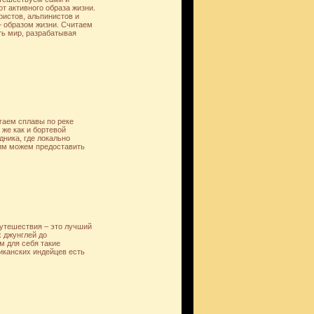
от активного образа жизни.
истов, альпинистов и
— образом жизни. Считаем
ь мир, разрабатывая
гаем сплавы по реке
 же как и бортевой
ника, где локально
щим можем предоставить
путешествия – это лучший
х джунглей до
м для себя такие
иканских индейцев есть