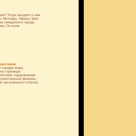
ию? Тогда заходите к нам
и, Метеоры, Афины, Крит.
ны священного города,
ния. По всем
ешествиях
и городах мира,
на страницах
способах оздоровления.
окументальные фильмы,
я заслуженного отпуска.