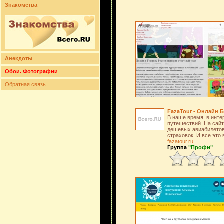
Знакомства
Анекдоты
Обои. Фотографии
Обратная связь
FazaTour - Онлайн 
В наше время. в инте
путешествий. На сай
дешевых авиабилетов,
страховок. И все это 
fazatour.ru
Группа
"Профи"