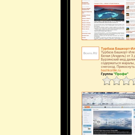
Турбаза Башкорт-И
Турбаза Башкорт-Иле 
Белая (Агидель) от 3 
Бурзянский мед далек
содержаться маралы, 
снегоход. Прикоснуть
bashkortile.ru
Группа
"Профи"