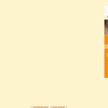
< предыдущая
следующая >