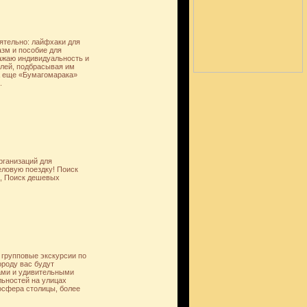
оятельно: лайфхаки для
зм и пособие для
ажаю индивидуальность и
елей, подбрасывая им
А еще «Бумагомарака»
.
рганизаций для
ловую поездку! Поиск
з, Поиск дешевых
 групповые экскурсии по
роду вас будут
ами и удивительными
ьностей на улицах
осфера столицы, более