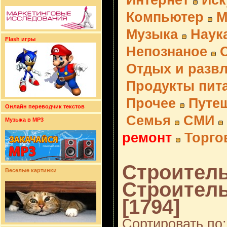
Интернет
Иск
Компьютер
М
Музыка
Наук
Flash игры
Непознаное
Отдых и разв
Продукты пит
Прочее
Путе
Онлайн переводчик текстов
Семья
СМИ
Музыка в MP3
ремонт
Торго
Строитель
Веселые картинки
Строител
[1794]
Сортировать по: