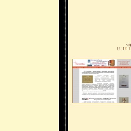
< 
[ 1 ] [
2
] [