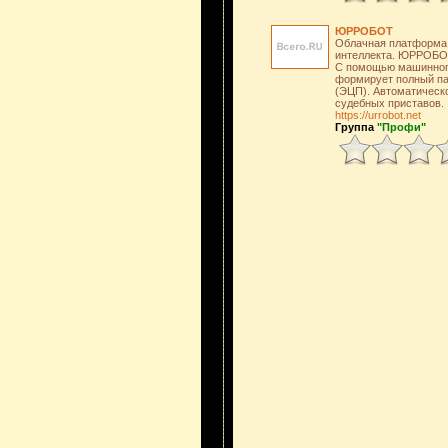
ЮРРОБОТ
Облачная платформа 
интеллекта. ЮРРОБОТ
С помощью машинного
формирует полный пак
(ЭЦП). Автоматическо
судебных приставов.
https://urrobot.net
Группа
"Профи"