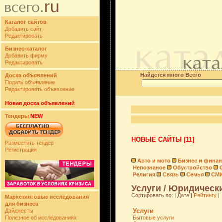
Каталог сайтов
Добавить сайт
Редактировать
Бизнес-каталог
Добавить фирму
Редактировать
Найдется много Всего
Доска объявлений
Подать объявление
Редактировать объявление
Новая доска объявлений
Тендеры
NEW
НОВЫЕ САЙТЫ [11]
Разместить тендер
Регистрация
Авто и мото
Бизнес и фина
Непознаное
Обустройство
Религия
Связь
Семья
СМ
Услуги / Юридически
Сортировать по: | Дате |
Рейтингу
|
Маркетинговые исследования
для бизнеса
Услуги
Дайджесты
Полезное об исследованиях
Бытовые услуги