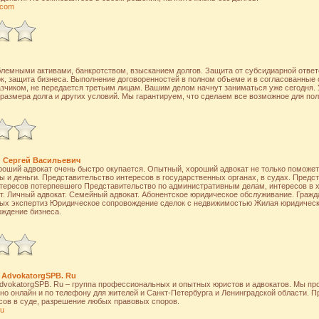
.com
лемными активами, банкротством, взысканием долгов. Защита от субсидиарной ответ
к, защита бизнеса. Выполнение договоренностей в полном объеме и в согласованные
зчиком, не передается третьим лицам. Вашим делом начнут заниматься уже сегодня. 
 размера долга и других условий. Мы гарантируем, что сделаем все возможное для по
 Сергей Васильевич
роший адвокат очень быстро окупается. Опытный, хороший адвокат не только поможет 
 и деньги. Представительство интересов в государственных органах, в судах. Предст
нтересов потерпевшего Представительство по административным делам, интересов в 
. Личный адвокат. Семейный адвокат. Абонентское юридическое обслуживание. Гражда
ых экспертиз Юридическое сопровождение сделок с недвижимостью Жилая юридическ
ждение бизнеса.
AdvokatorgSPB. Ru
dvokatorgSPB. Ru – группа профессиональных и опытных юристов и адвокатов. Мы п
но онлайн и по телефону для жителей и Санкт-Петербурга и Ленинградской области. П
сов в суде, разрешение любых правовых споров.
ru