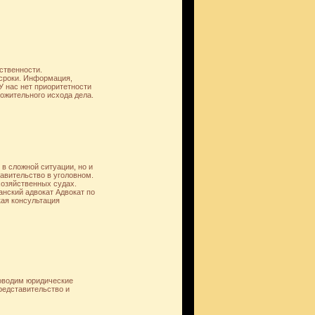
ственности.
 сроки. Информация,
У нас нет приоритетности
ложительного исхода дела.
в сложной ситуации, но и
авительство в уголовном.
хозяйственных судах.
нский адвокат Адвокат по
ая консультация
роводим юридические
редставительство и