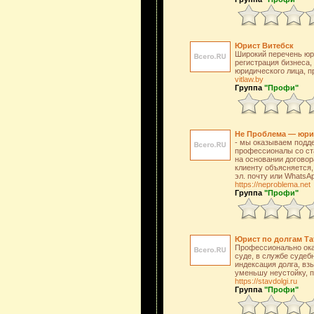
Юрист Витебск
Широкий перечень юри
регистрация бизнеса,
юридического лица, п
vitlaw.by
Группа
"Профи"
Не Проблема — юрист
- мы оказываем подде
профессионалы со ста
на основании договор
клиенту объясняется,
эл. почту или WhatsA
https://neproblema.net
Группа
"Профи"
Юрист по долгам Та
Профессионально окаж
суде, в службе судеб
индексация долга, вз
уменьшу неустойку, п
https://stavdolgi.ru
Группа
"Профи"