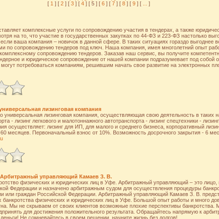
[
1
] [
2
] [
3
] [
4
] [ 5 ] [
6
] [
7
] [
8
] [
9
] [
...
]
тавляет комплексные услуги по сопровождению участия в тендерах, а также юридиче
отря на то, что участие в государственных закупках по 44-ФЗ и 223-ФЗ настолько выго
 если ваша компания – новичок в данной сфере. В таких ситуациях гораздо выгоднее 
и по сопровождению тендеров под ключ. Наша компания, имея многолетний опыт рабо
 комплексному сопровождению тендеров. Заказав наш сервис, вы получите компетентн
ндерное и юридическое сопровождение от нашей компании подразумевает под собой о
о могут потребоваться компаниям, решившим начать свое развитие на электронных пл
универсальная лизинговая компания
 универсальная лизинговая компания, осуществляющая свою деятельность в таких нап
рта - лизинг легкового и малотоннажного автотранспорта - лизинг спецтехники - лизинг
я осуществляет: лизинг для ИП, для малого и среднего бизнеса, корпоративный лизи
-60 месяцев. Первоначальный взнос от 10%. Возможность досрочного закрытия - 6 мес
ru
 Арбитражный управляющий Камаев З. В.
ротство физических и юридических лиц в Уфе. Арбитражный управляющий – это лицо, 
кой Федерации и назначено арбитражным судом для осуществления процедуры банкро
ии или граждан Российской Федерации. Арбитражный управляющий Камаев З. В. предс
х банкротства физических и юридических лиц в Уфе. Большой опыт работы и много до
на. Мы не скрываем от своих клиентов возможные плохие перспективы банкротства. 
дпринять для достижения положительного результата. Обращайтесь напрямую к арб
деньги! Не сомневайтесь в своем решении, начните жизнь без долгов!