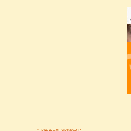
< предыдущая
следующая >