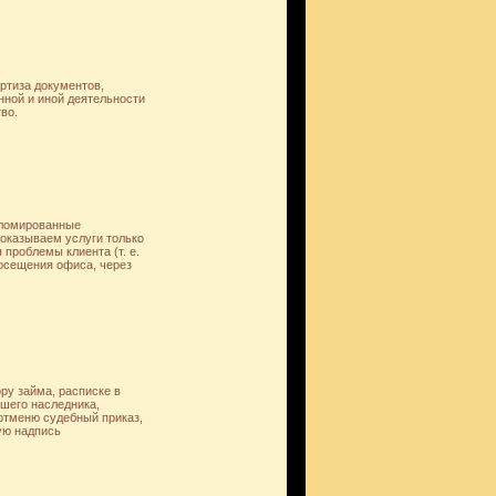
ртиза документов,
нной и иной деятельности
во.
пломированные
 оказываем услуги только
 проблемы клиента (т. е.
посещения офиса, через
ру займа, расписке в
шего наследника,
отменю судебный приказ,
ую надпись