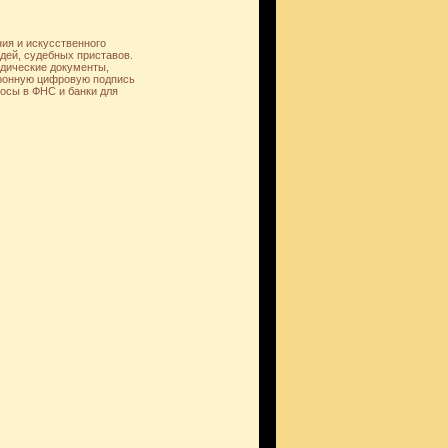
ия и искусственного
дей, судебных приставов.
дические документы,
тронную цифровую подпись
осы в ФНС и банки для