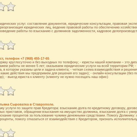
дических услуг. составление документов, юридические консультации, правовая экспе
 реорганизация юридических лиц, ведение правовой работы по обеспечению хозяйстве
роведение работы по взысканию с должников задолженности, кадровое делопроизводст
, телефон +7 (968) 455-17-65
ржку круглосуточно и без выходных по телефону; - юристы нашей компании – это ди
жем работы не менее 5 лет; оказываем юридические услуги на всей территории РФ; -
а, в котором указаны цели и задача клиента; - четкая схема взаимодействия и решения
 какие действия мы предпримем для решения его задач); - онлайн-консультации (без 
pp); - выезд юриста к клиенту (клиенту не нужно посещать наш офис)
тьяна Сыроватка в Ставрополе.
у услуги по защите прав Кредитора: взысканию долга по кредитному договору, догово
ных приставов, обращении взыскания на имущество должника, взыскание долга с умер
ыскание процентов за пользование чужими денежными средствами. Помогу Должнику: 
роценты, помогу отказаться от взаимодействия с Кредитором, признать исполнительн