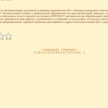
по автоматизации взыскания и анализа задолженностей с помощью машинного обучен
 автоматизирует работу с дебиторской задолженностью для организаций, мировых су
 обучения и искусственного интеллекта ЮРРОБОТ автоматически обрабатывает юри
ет документов для работы с должниками и отправляет в суд онлайн, используя элек
е формирование судебного решения для мирового судьи и исполнительный лист, запр
< предыдущая
следующая >
[
1
] [
2
] [
3
] [
4
] [ 5 ] [
6
] [
7
] [
8
] [
9
] [
...
]