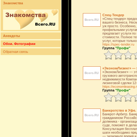
Знакомства
Спец-Тендер
«Спец-тендер» предос
вашего бизнеса. Несм
уж просто. Особенно,
профильными услугам
предлагает услуги по
Анекдоты
стоимости. Полное те
услуг, которые тольк
Обои. Фотографии
https://spec-tender.ru
Группа
"Профи"
Обратная связь
«ЭкономЛизинг» — 
«ЭкономЛизинг» — это
грузового автотранспо
недвижимости Компани
лизинговой сделки 12
https://economleasing.
Группа
"Профи"
Банкротство в Уфе.
Банкрот-Арбитр. Банк
гражданином Российс
должника - организац
суде, поможет в дела
Консультация бесплат
шаги необходимо пре
— экономьте время и 