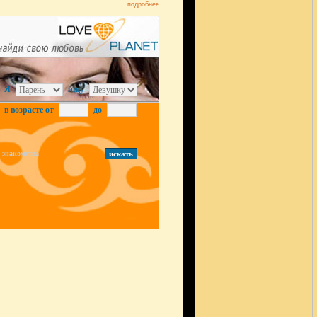
подробнее
Я
ищу
в возрасте от
до
знакомства