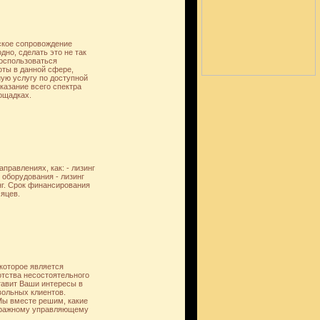
ское сопровождение
дно, сделать это не так
воспользоваться
ты в данной сфере,
ую услугу по доступной
казание всего спектра
ощадках.
равлениях, как: - лизинг
 оборудования - лизинг
нг. Срок финансирования
яцев.
которое является
тства несостоятельного
тавит Ваши интересы в
вольных клиентов.
Мы вместе решим, какие
итражному управляющему