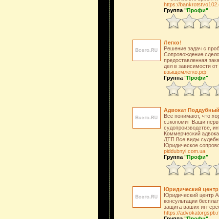
https://bankrotstvo102
Группа
"Профи"
Легко!
Решение задач с проб
Сопровождение сдело
предоставленная зака
дел в зависимости от
взыщемлегко.рф
Группа
"Профи"
Адвокат Поддубный
Все понимают, что хо
сэкономит Ваши нервы
судопроизводстве, и
Коммерческий адвокат
ДТП Все виды судебн
Юридическое сопрово
piddubnyi.com.ua
Группа
"Профи"
Юридический центр 
Юридический центр A
консультации бесплат
защита ваших интере
https://advokatorgspb.
Группа
"Профи"