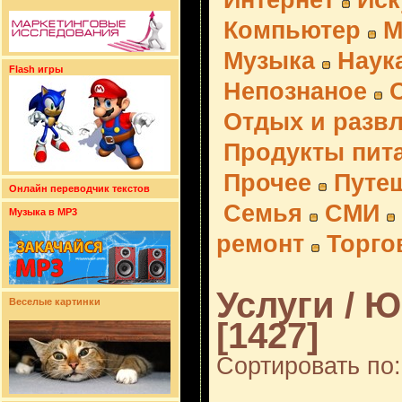
Интернет
Иск
Компьютер
М
Музыка
Наук
Flash игры
Непознаное
Отдых и разв
Продукты пит
Прочее
Путе
Онлайн переводчик текстов
Семья
СМИ
Музыка в MP3
ремонт
Торго
Услуги / 
Веселые картинки
[1427]
Сортировать по: