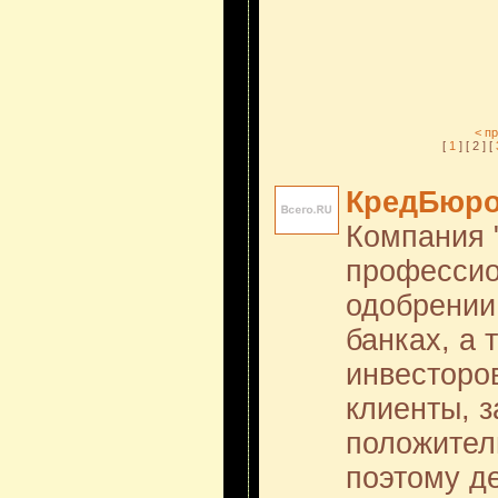
< п
[
1
] [ 2 ] [
КредБюр
Компания 
профессио
одобрении 
банках, а 
инвесторов
клиенты, 
положител
поэтому д