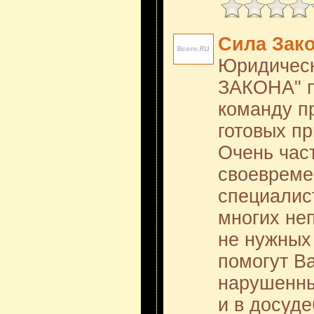
Сила Зак
Юридичес
ЗАКОНА" п
команду п
готовых п
Очень час
своевреме
специалис
многих не
не нужных
помогут В
нарушенные
и в досуд