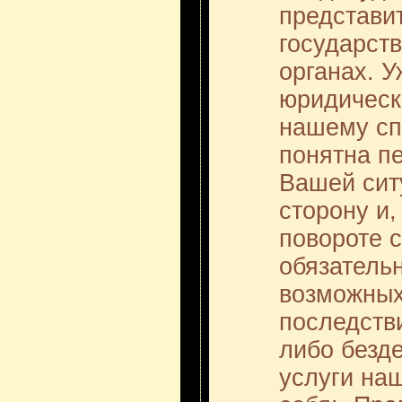
представи
государст
органах. У
юридическ
нашему сп
понятна п
Вашей сит
сторону и,
повороте 
обязатель
возможных
последств
либо безд
услуги на