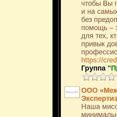
чтобы Вы 
и на самы
без предо
помощь – 
для тех, к
привык до
профессио
https://cre
Группа
"П
ООО «Меж
Эксперти
Наша мисс
минимальн