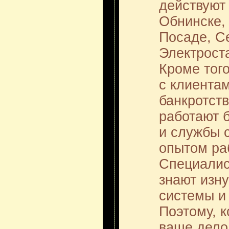
действуют 
Обнинске,
Посаде, С
Электрост
Кроме тог
с клиента
банкротст
работают 
и службы 
опытом раб
Специалис
знают изн
системы и
Поэтому, 
ваше дело