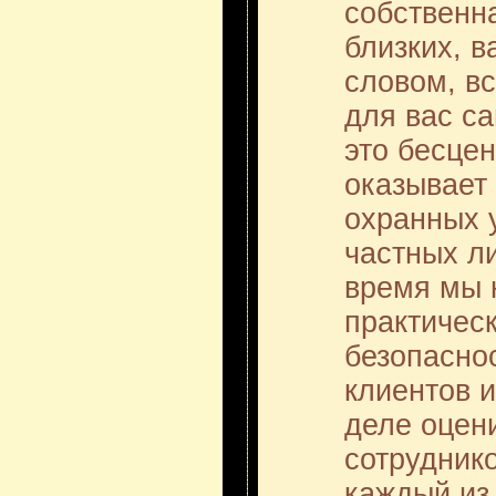
собственн
близких, в
словом, вс
для вас с
это бесце
оказывает
охранных 
частных ли
время мы 
практичес
безопасно
клиентов 
деле оцен
сотрудник
каждый из