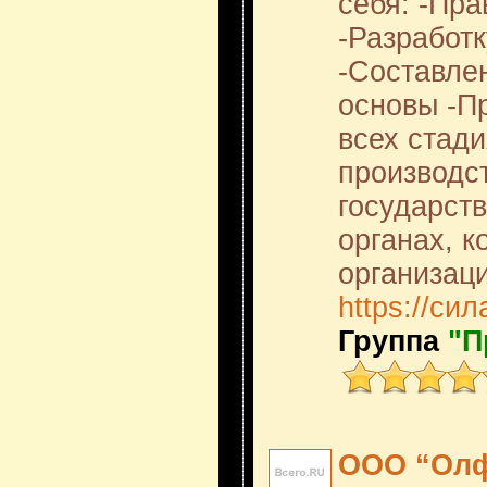
себя: -Пра
-Разработ
-Составле
основы -П
всех стади
производст
государст
органах, 
организаци
https://си
Группа
"П
ООО “Олф