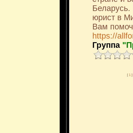
Беларусь.
юрист в М
Вам помоч
https://all
Группа
"П
[
1
]