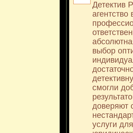
Детектив P
агентство 
профессио
ответствен
абсолютна
выбор опт
индивидуа
достаточн
детективн
смогли до
результат
доверяют 
нестандар
услуги дл