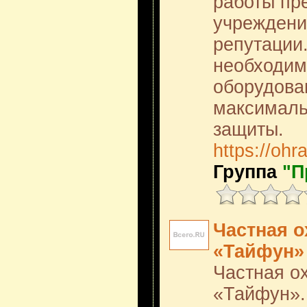
работы пр
учреждени
репутации.
необходим
оборудова
максималь
защиты.
https://ohr
Группа
"П
Частная о
«Тайфун»
Частная о
«Тайфун».