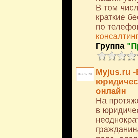
В том чис
краткие б
по телефо
консалтин
Группа
"П
Myjus.ru 
юридичес
онлайн
На протяж
в юридиче
неоднокра
гражданин