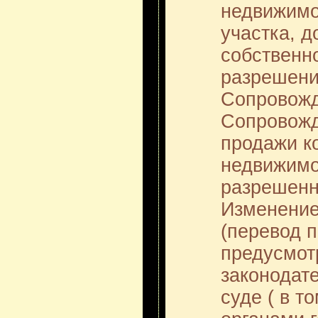
недвижим
участка, д
собственн
разрешени
Сопровожд
Сопровожд
продажи к
недвижимо
разрешенн
Изменение
(перевод 
предусмот
законодат
суде ( в т