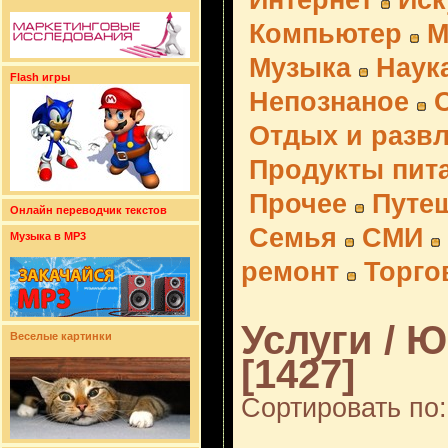
Интернет
Иск
Компьютер
М
Музыка
Наук
Flash игры
Непознаное
Отдых и разв
Продукты пит
Прочее
Путе
Онлайн переводчик текстов
Семья
СМИ
Музыка в MP3
ремонт
Торго
Услуги / 
Веселые картинки
[1427]
Сортировать по: