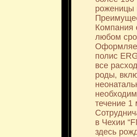
роженицы 
Преимуще
Компания 
любом сро
Оформляет
полис ERG
все расход
роды, вкл
неонаталь
необходим
течение 1
Сотруднич
в Чехии “
здесь рож