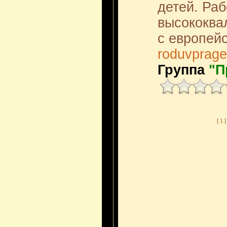
детей. Ра
высококва
с европей
roduvprage
Группа
"П
[
1
]