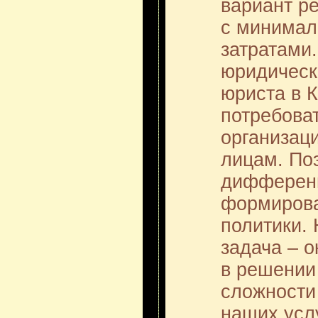
вариант р
с минима
затратами
юридическ
юриста в 
потребова
организац
лицам. По
дифференц
формиров
политики.
задача – 
в решении 
сложности
наших усл