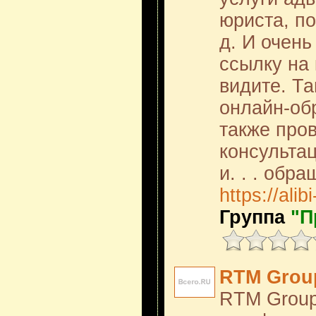
юриста, по
д. И очень
ссылку на 
видите. Т
онлайн-об
также про
консульта
и. . . обр
https://ali
Группа
"П
RTM Grou
RTM Group