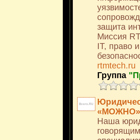
уязвимост
сопровожд
защита ин
Миссия RT
IT, право
безопаснос
rtmtech.ru
Группа
"П
Юридичес
«МОЖНО» 
Наша юрид
говорящи