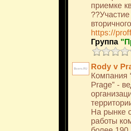
приемке к
??Участие 
вторичног
https://prof
Группа
"П
Rody v Pr
Компания “
Prage” - в
организаци
территори
На рынке с
работы ко
более 190 