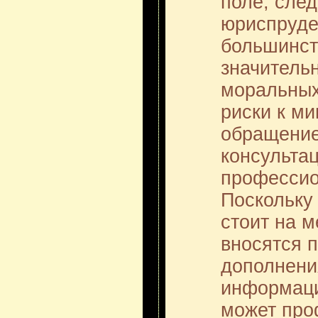
поле, сле
юриспруде
большинст
значитель
моральных
риски к м
обращение
консультац
профессио
Поскольку
стоит на м
вносятся 
дополнени
информаци
может про