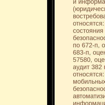
и информа
(юридичес
востребов
относятся:
состояния
безопаснос
по 672-п, 
683-п, оце
57580, оце
аудит 382 
относятся:
мобильных
безопаснос
автоматиз
информаци