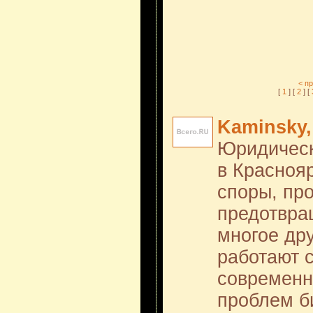
< п
[
1
] [
2
] [
Kaminsky,
Юридическ
в Красноя
споры, пр
предотвра
многое дру
работают 
современ
проблем б