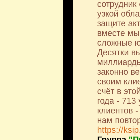
сотрудник 
узкой обла
защите акт
вместе мы
сложные ю
Десятки в
миллиарды
законно в
своим кли
счёт в это
года - 713
клиентов -
нам повто
https://ksip
Группа
"П