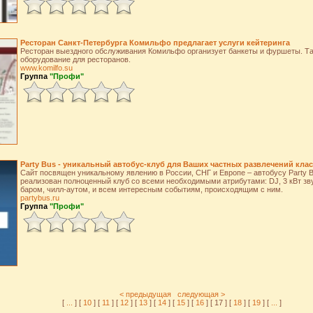
Ресторан Санкт-Петербурга Комильфо предлагает услуги кейтеринга
Ресторан выездного обслуживания Комильфо организует банкеты и фуршеты. Та
оборудование для ресторанов.
www.komilfo.su
Группа
"Профи"
Party Bus - уникальный автобус-клуб для Ваших частных развлечений клас
Сайт посвящен уникальному явлению в России, СНГ и Европе – автобусу Party B
реализован полноценный клуб со всеми необходимыми атрибутами: DJ, 3 кВт зв
баром, чилл-аутом, и всем интересным событиям, происходящим с ним.
partybus.ru
Группа
"Профи"
< предыдущая
следующая >
[
...
] [
10
] [
11
] [
12
] [
13
] [
14
] [
15
] [
16
] [ 17 ] [
18
] [
19
] [
...
]