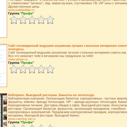
с элементами “латинос”, бар, живая музыка, спутниковое ТВ, VIP зоны с мягкими
Дружественные цены
www.kafebuffalo.ru
Группа
"Профи"
Сайт посвященный ведушим шоуменам лучшие стильные вечеринки советы
конкурсы
Сайт посвященный ведушим шоуменам лучшие стильные вечеринки советы как и
Все что неватает тебе в вечеринке мы придумали за тебя!
www.vjmax.ru
Группа
"Профи"
Кейтеринг. Выездной ресторан. Банкеты на теплоходе.
Кейтеринговая компания. Организация банкетов, корпоративных, частных меропр
фуршеты, юбилеи. Аренда теплоходов. VIP – аренда круизных теплоходов. Банке
Корпоративное питание. Доставка обедов в офис. Выездной ресторан. Консультац
ресторан. Организация банкетов, фуршетов, организация праздников, семейных 
корпоративных мероприятий. Предлагаем корпоративный праздник, корпоративн
вечеринку. Выездной ресторан. Выездной банкет.
www.catering-vip.ru
Группа
"Профи"