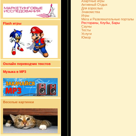
Азартные игры
Активный Отдых
Для взрослых
Знакомства
Игры
Мега и Развлекательные порталы
Рестораны, Клубы, Бары
Flash игры
Сауны
Тесты
Услуги
Юмор
Онлайн переводчик текстов
Музыка в MP3
Веселые картинки