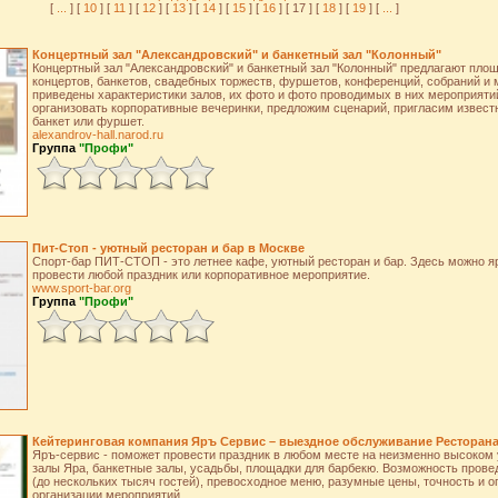
[
...
] [
10
] [
11
] [
12
] [
13
] [
14
] [
15
] [
16
] [ 17 ] [
18
] [
19
] [
...
]
Концертный зал "Александровcкий" и банкетный зал "Колонный"
Концертный зал "Александровcкий" и банкетный зал "Колонный" предлагают пло
концертов, банкетов, свадебных торжеств, фуршетов, конференций, собраний и м
приведены характеристики залов, их фото и фото проводимых в них мероприяти
организовать корпоративные вечеринки, предложим сценарий, пригласим извест
банкет или фуршет.
alexandrov-hall.narod.ru
Группа
"Профи"
Пит-Стоп - уютный ресторан и бар в Москве
Спорт-бар ПИТ-СТОП - это летнее кафе, уютный ресторан и бар. Здесь можно я
провести любой праздник или корпоративное мероприятие.
www.sport-bar.org
Группа
"Профи"
Кейтеринговая компания Яръ Сервис – выездное обслуживание Ресторан
Яръ-сервис - поможет провести праздник в любом месте на неизменно высоком
залы Яра, банкетные залы, усадьбы, площадки для барбекю. Возможность прове
(до нескольких тысяч гостей), превосходное меню, разумные цены, точность и о
организации мероприятий.