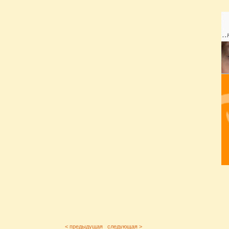
< предыдущая
следующая >