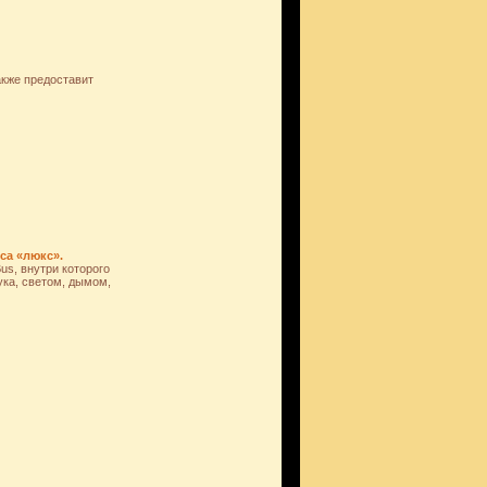
кже предоставит
са «люкс».
us, внутри которого
ука, светом, дымом,