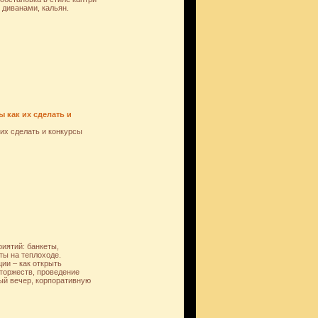
 диванами, кальян.
 как их сделать и
х сделать и конкурсы
иятий: банкеты,
ты на теплоходе.
ии – как открыть
торжеств, проведение
ый вечер, корпоративную