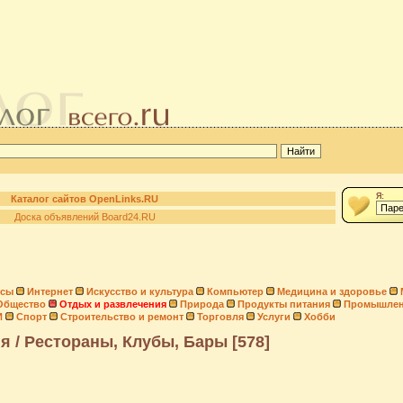
Я:
Каталог сайтов OpenLinks.RU
Доска объявлений Board24.RU
нсы
Интернет
Искусство и культура
Компьютер
Медицина и здоровье
Общество
Отдых и развлечения
Природа
Продукты питания
Промышлен
И
Спорт
Строительство и ремонт
Торговля
Услуги
Хобби
я / Рестораны, Клубы, Бары [578]