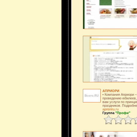
АПРИОРИ
• Компания Априори –
проведению юбилеев, 
вам услуги по принци
праздников. Подробне
aprioriru.ru
Группа
"Профи"