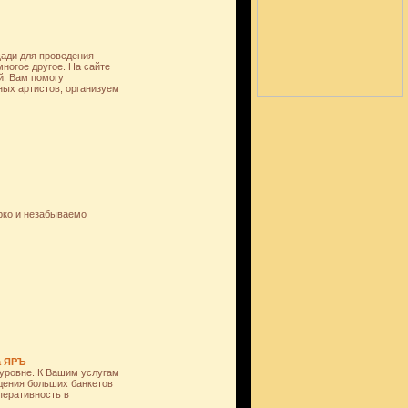
щади для проведения
ногое другое. На сайте
й. Вам помогут
ных артистов, организуем
рко и незабываемо
а ЯРЪ
 уровне. К Вашим услугам
дения больших банкетов
перативность в