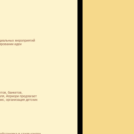
ециальных мероприятий
ировании идеи
тов, банкетов,
ля, Априори предлагает
фис, организация детских
обстановка в стиле кантри