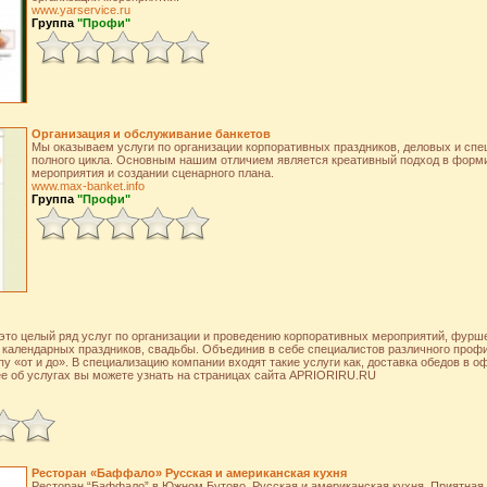
www.yarservice.ru
Группа
"Профи"
Организация и обслуживание банкетов
Мы оказываем услуги по организации корпоративных праздников, деловых и сп
полного цикла. Основным нашим отличием является креативный подход в форм
мероприятия и создании сценарного плана.
www.max-banket.info
Группа
"Профи"
это целый ряд услуг по организации и проведению корпоративных мероприятий, фурше
календарных праздников, свадьбы. Объединив в себе специалистов различного профи
пу «от и до». В специализацию компании входят такие услуги как, доставка обедов в о
е об услугах вы можете узнать на страницах сайта APRIORIRU.RU
Ресторан «Баффало» Русская и американская кухня
Ресторан “Баффало” в Южном Бутово. Русская и американская кухня. Приятная 