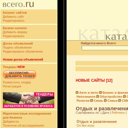
Каталог сайтов
Добавить сайт
Редактировать
Бизнес-каталог
Добавить фирму
Редактировать
Найдется много Всего
Доска объявлений
Подать объявление
Редактировать объявление
Новая доска объявлений
Тендеры
NEW
НОВЫЕ САЙТЫ [12]
Разместить тендер
Регистрация
Авто и мото
Бизнес и фина
Непознаное
Обустройство
Религия
Связь
Семья
СМ
Отдых и развлечени
Сортировать по: | Дате |
Рейтингу
|
Маркетинговые исследования
для бизнеса
Отдых и развлечения
Дайджесты
Полезное об исследованиях
On-line игры