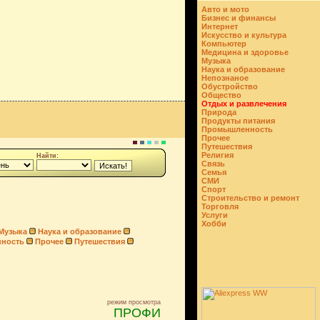
Авто и мото
Бизнес и финансы
Интернет
Искусство и культура
Компьютер
Медицина и здоровье
Музыка
Наука и образование
Непознаное
Обустройство
Общество
Отдых и развлечения
Природа
Продукты питания
Промышленность
Прочее
Путешествия
Религия
Найти:
Связь
Семья
СМИ
Спорт
Строительство и ремонт
Торговля
Услуги
Хобби
Музыка
Наука и образование
ность
Прочее
Путешествия
режим просмотра
ПРОФИ