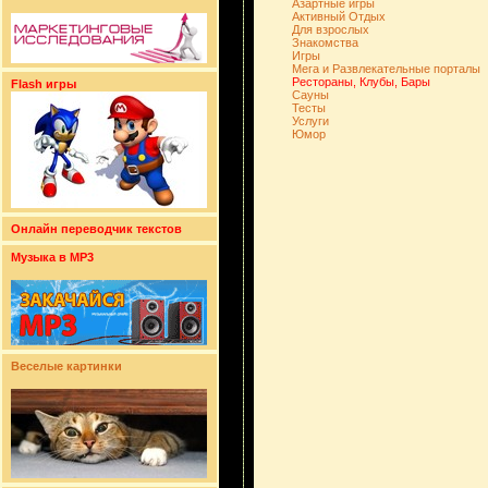
Азартные игры
Активный Отдых
Для взрослых
Знакомства
Игры
Мега и Развлекательные порталы
Рестораны, Клубы, Бары
Flash игры
Сауны
Тесты
Услуги
Юмор
Онлайн переводчик текстов
Музыка в MP3
Веселые картинки