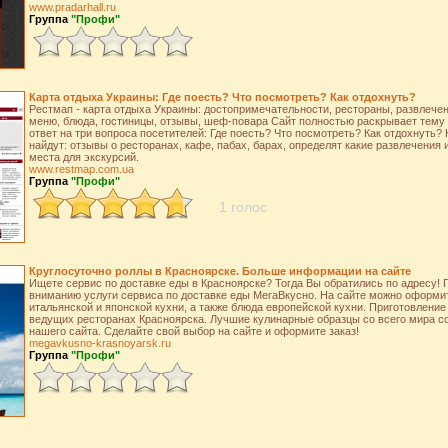
www.pradarhall.ru
Группа
"Профи"
Карта отдыха Украины: Где поесть? Что посмотреть? Как отдохнуть?
Рестмап - карта отдыха Украины: достопримечательности, рестораны, развлечен
меню, блюда, гостиницы, отзывы, шеф-повара Сайт полностью раскрывает тему 
ответ на три вопроса посетителей: Где поесть? Что посмотреть? Как отдохнуть?
найдут: отзывы о ресторанах, кафе, пабах, барах, определят какие развлечения
места для экскурсий.
www.restmap.com.ua
Группа
"Профи"
1 голос
Круглосуточно роллы в Красноярске. Больше информации на сайте
Ищете сервис по доставке еды в Красноярске? Тогда Вы обратились по адресу!
вниманию услуги сервиса по доставке еды МегаВкусно. На сайте можно оформит
итальянской и японской кухни, а также блюда европейской кухни. Приготовлени
ведущих ресторанах Красноярска. Лучшие кулинарные образцы со всего мира с
нашего сайта. Сделайте свой выбор на сайте и оформите заказ!
megavkusno-krasnoyarsk.ru
Группа
"Профи"