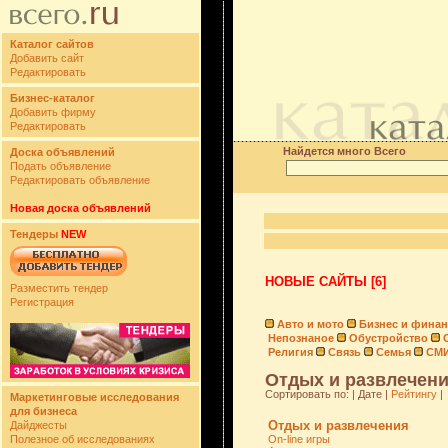
Каталог сайтов
Добавить сайт
Редактировать
Бизнес-каталог
Добавить фирму
Редактировать
Найдется много Всего
Доска объявлений
Подать объявление
Редактировать объявление
Новая доска объявлений
Тендеры
NEW
НОВЫЕ САЙТЫ [6]
Разместить тендер
Регистрация
Авто и мото
Бизнес и фина
Непознаное
Обустройство
Религия
Связь
Семья
СМ
Отдых и развлечени
Сортировать по: | Дате |
Рейтингу
|
Маркетинговые исследования
для бизнеса
Отдых и развлечения
Дайджесты
Полезное об исследованиях
On-line игры