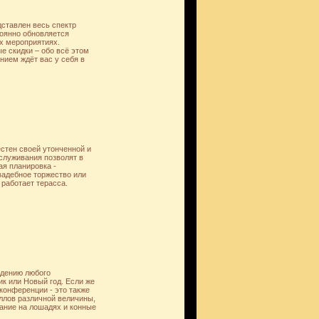
дставлен весь спектр
тоянно обновляется
х мероприятиях.
 скидки – обо всё этом
нием ждёт вас у себя в
стен своей утонченной и
служивания позволят в
я планировка -
вадебное торжество или
 работает терасса.
едению любого
ик или Новый год. Если же
конференции - это также
ллов различной величины,
ание на лошадях и конные