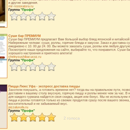
и другие заведения.
mir-restoratora.ru
Группа
"Профи"
Суши бар ПРЕМИУМ
Суши бар ПРЕМИУМ предлагает Вам большой выбор блюд японской и китайской к
Набережным челнам: суши, роллы, горячие блюда и закуски. Заказ и доставка 
ежедневно с 10. 00 до 24. 00. Вы можете заказать суши, роллы или любую другую
Посмотрите наши предложения на сайте, выбирайте то, что понравится. Суши
хорошего настроения и приятного апетита!
chelnysushibar.ucoz.ru
Группа
"Профи"
Пицца Люкс Уфа - экспресс доставка пиццы
Захотели покушать, а готовить времени нет? тогда вы на правильном пути, позв
доставим к вашему столу вкусную, горячую пиццу и роллы менее чем за час. В 
для каждого гурмана найдется своя скидка, акция или бонус. Мы не используем
пицца и роллы готовятся только из свежих продуктов сразу после вашего звонка
восхитительный и не забываемый вкус.
pizzaluxufa.ru
Группа
"Профи"
2 голоса