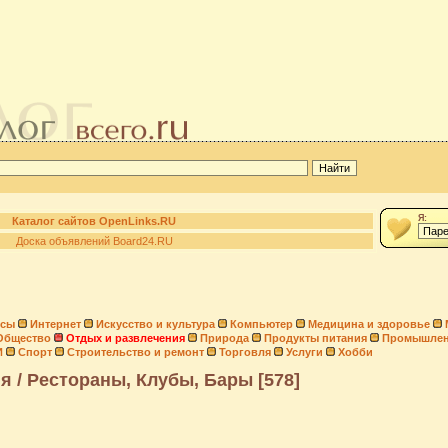
Я:
Каталог сайтов OpenLinks.RU
Доска объявлений Board24.RU
нсы
Интернет
Искусство и культура
Компьютер
Медицина и здоровье
Общество
Отдых и развлечения
Природа
Продукты питания
Промышлен
И
Спорт
Строительство и ремонт
Торговля
Услуги
Хобби
я / Рестораны, Клубы, Бары [578]