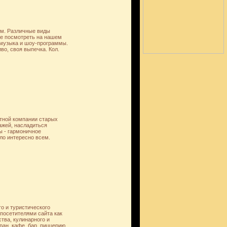
м. Различные виды
те посмотреть на нашем
я музыка и шоу-программы.
во, своя выпечка. Кол.
ятной компании старых
ажей, насладиться
ы - гармоничное
ло интересно всем.
о и туристического
 посетителями сайта как
тва, кулинарного и
ран, кафе, бар, пиццерию