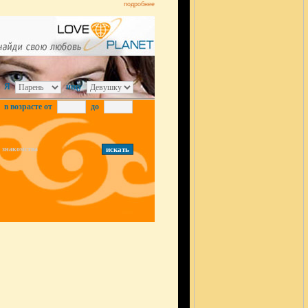
подробнее
Я
ищу
в возрасте от
до
знакомства