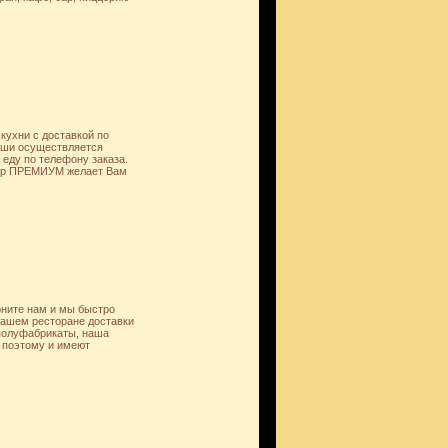
ухни с доставкой по
суши осуществляется
 еду по телефону заказа.
 бар ПРЕМИУМ желает Вам
оните нам и мы быстро
нашем ресторане доставки
 полуфабрикаты, наша
, поэтому и имеют