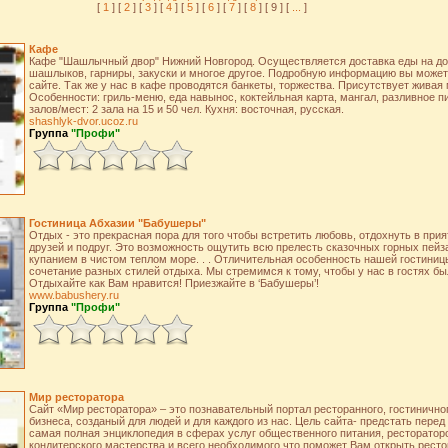
[
1
] [
2
] [
3
] [
4
] [
5
] [
6
] [
7
] [
8
] [ 9 ] [
...
]
Кафе
Кафе "Шашлычный двор" Нижний Новгород. Осуществляется доставка еды на до
шашлыков, гарниры, закуски и многое другое. Подробную информацию вы може
сайте. Так же у нас в кафе проводятся банкеты, торжества. Присутствует жива
Особенности: гриль-меню, еда навынос, коктейльная карта, мангал, разливное пи
залов/мест: 2 зала на 15 и 50 чел. Кухня: восточная, русская.
shashlyk-dvor.ucoz.ru
Группа
"Профи"
Гостиница Абхазии "Бабушеры"
Отдых - это прекрасная пора для того чтобы встретить любовь, отдохнуть в при
друзей и подруг. Это возможность ощутить всю прелесть сказочных горных пейз
купанием в чистом теплом море. . . Отличительная особенность нашей гостиниц
сочетание разных стилей отдыха. Мы стремимся к тому, чтобы у нас в гостях бы
Отдыхайте как Вам нравится! Приезжайте в ‘Бабушеры’!
www.babushery.ru
Группа
"Профи"
Мир ресторатора
Сайт «Мир ресторатора» – это познавательный портал ресторанного, гостиничног
бизнеса, созданый для людей и для каждого из нас. Цель сайта- предстать перед
самая полная энциклопедия в сферах услуг общественного питания, рестораторс
кондитерского мастерства и всего необходимого что поможет Вам открыть ресто