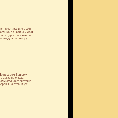
ия, фестивали, онлайн
отдыха в Украине и дает
 На ресурсе посетители
 им по душе и выберут
 Предлагаем Вашему
ь заказ на блюда
е еды осуществляется в
обраны на страницах