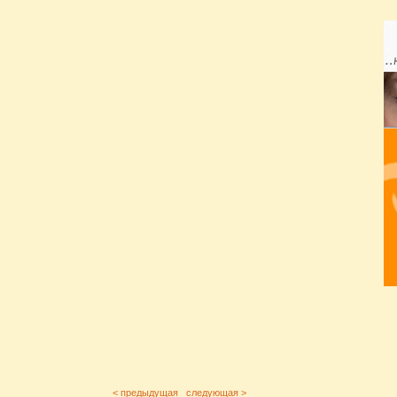
< предыдущая
следующая >