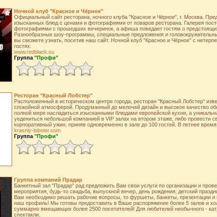
Ночной клуб "Красное и Чёрное"
Официальный сайт ресторана, ночного клуба "Красное и Чёрное", г. Москва. Пре
изысканных блюд с ценами и фотографиями от поваров ресторана. Галерея пос
фотографиями с прошедших вечеринок, а афиша поведает гостям о предстоящи
Разнообразные шоу-программы, специальные предложения и головокружительные
вы сможете узнать, посетив наш сайт. Ночной клуб "Красное и Чёрное" с нетерпе
гостях.
www.redblack.su
Группа
"Профи"
Ресторан "Красный Лобстер"
Расположенный в историческом центре города, ресторан "Красный Лобстер" изве
спокойной атмосферой. Продуманный до мелочей дизайн и высокое качество об
полной мере насладиться изысканными блюдами европейской кухни, а уникальна
уедениться небольшой компанией в VIP залах на втором этаже, либо провести с
корпоративный ужин, приняв одновременно в зале до 100 гостей. В летнее время
krasniy-lobster.com
Группа
"Профи"
Группа компаний Прадар
Банкетный зал "Прадар" рад предложить Вам свои услуги по организации и пров
мероприятия, будь-то свадьба, выпускной вечер, день рождения, детский праздн
Вам необходимо решать рабочие вопросы, то фуршеты, банкеты, презентации и 
наш профиль! Мы готовы предоставить в Ваше распоряжение более 5 залов и хо
суммарно вмещающих более 2500 посетителей! Для любителей необычного - кат
спектакли.