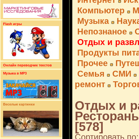
Интернет
Иск
Компьютер
М
Музыка
Наук
Flash игры
Непознаное
Отдых и разв
Продукты пит
Прочее
Путе
Онлайн переводчик текстов
Семья
СМИ
Музыка в MP3
ремонт
Торго
Отдых и р
Веселые картинки
Рестораны
[578]
Сортировать по: