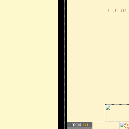
[
...
] [
10
] [
11