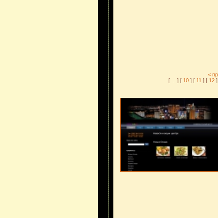
< п
[
...
] [
10
] [
11
] [
12
]