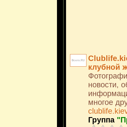
Clublife.k
клубной 
Фотографи
новости, 
информаци
многое дру
clublife.kie
Группа
"П