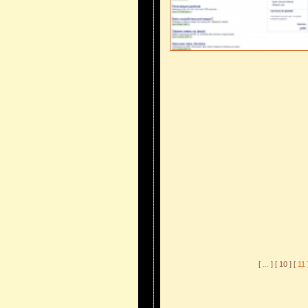
[
...
] [ 10 ] [
11