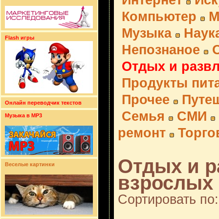
Интернет
Иск
Компьютер
М
Музыка
Наук
Flash игры
Непознаное
Отдых и разв
Продукты пит
Прочее
Путе
Онлайн переводчик текстов
Семья
СМИ
Музыка в MP3
ремонт
Торго
Отдых и р
Веселые картинки
взрослых 
Сортировать по: