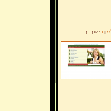
< п
[
...
] [ 10 ] [
11
] [
12