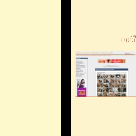
< 
[ 1 ] [
2
] [