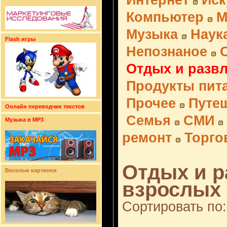
Интернет
Иск
Компьютер
М
Музыка
Наук
Flash игры
Непознаное
Отдых и разв
Продукты пит
Прочее
Путе
Онлайн переводчик текстов
Семья
СМИ
Музыка в MP3
ремонт
Торго
Отдых и р
Веселые картинки
взрослых 
Сортировать по: