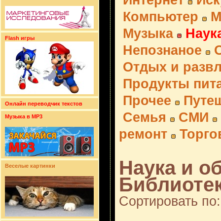
Интернет
Иск
Компьютер
М
Музыка
Наук
Flash игры
Непознаное
Отдых и разв
Продукты пит
Прочее
Путе
Онлайн переводчик текстов
Семья
СМИ
Музыка в MP3
ремонт
Торго
Наука и о
Веселые картинки
Библиотек
Сортировать по: