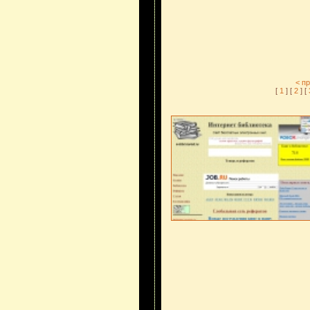
< п
[
1
] [
2
] [