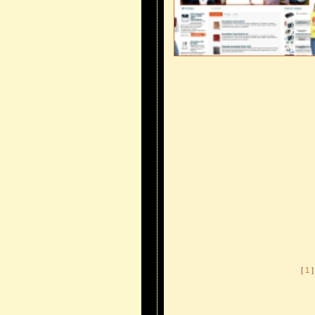
[
1
]