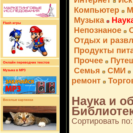
Интернет
Иск
Компьютер
М
Музыка
Наук
Flash игры
Непознаное
Отдых и разв
Продукты пит
Прочее
Путе
Онлайн переводчик текстов
Семья
СМИ
Музыка в MP3
ремонт
Торго
Наука и о
Веселые картинки
Библиотек
Сортировать по: