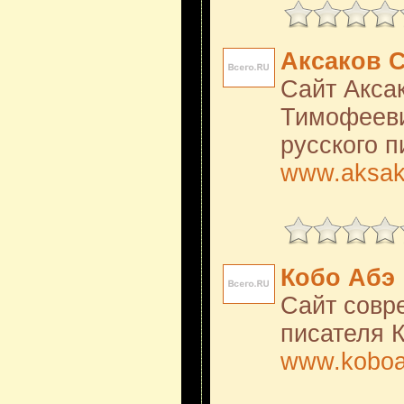
Аксаков 
Сайт Акса
Тимофееви
русского п
www.aksako
Кобо Абэ
Сайт совр
писателя 
www.koboa