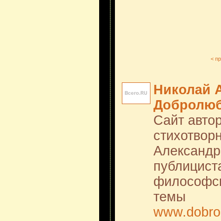
< п
Николай 
Добролю
Сайт автор
стихотвор
Александр
публицист
философск
темы
www.dobrol