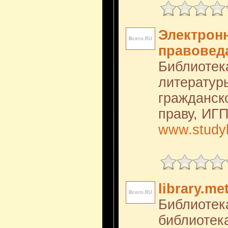
Электрон
правовед
Библиотек
литературы
гражданск
праву, ИГ
www.studyl
library.me
Библиотека
библиотека