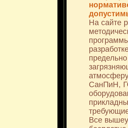
норматив
допустим
На сайте 
методичес
программы
разработк
предельно
загрязняю
атмосферу 
СанПиН, Г
оборудован
прикладны
требующие
Все вышеу