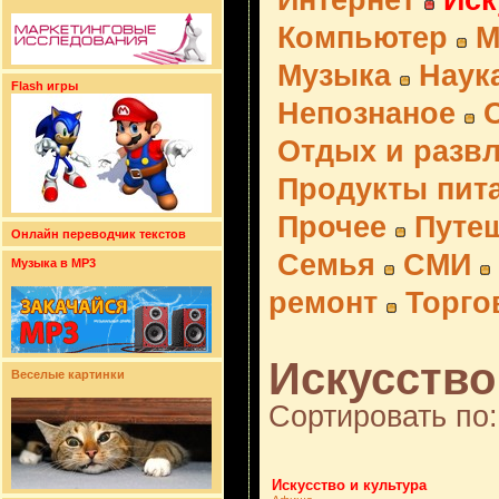
Интернет
Иск
Компьютер
М
Музыка
Наук
Flash игры
Непознаное
Отдых и разв
Продукты пит
Прочее
Путе
Онлайн переводчик текстов
Семья
СМИ
Музыка в MP3
ремонт
Торго
Искусство 
Веселые картинки
Сортировать по:
Искусство и культура