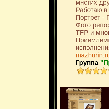
многих дру
Работаю в 
Портрет -
Фото репо
TFP и мно
Приемлемы
исполнени
mazhurin.r
Группа
"П