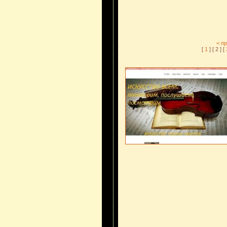
< п
[
1
] [ 2 ] [