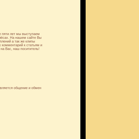
е пяти лет мы выступаем
лёсах. На нашем сайте Вы
лений а так же клипы
 комментарий к статьям и
на Вас, наш посититель!
является общение и обмен