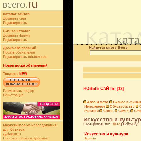
Каталог сайтов
Добавить сайт
Редактировать
Бизнес-каталог
Добавить фирму
Редактировать
Найдется много Всего
Доска объявлений
Подать объявление
Редактировать объявление
Новая доска объявлений
Тендеры
NEW
НОВЫЕ САЙТЫ [12]
Разместить тендер
Регистрация
Авто и мото
Бизнес и фина
Непознаное
Обустройство
Религия
Связь
Семья
СМ
Искусство и культур
Сортировать по: |
Дате
| Рейтингу |
Маркетинговые исследования
для бизнеса
Искусство и культура
Дайджесты
Полезное об исследованиях
Афиша