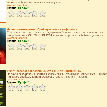
картин и любой полиграфической продукции.
www.obramitel.ru
Группа
"Профи"
Четвертое измерение. Юрий Аракчеев - вне формата.
Сайт известного писателя и фотохудожника. Увлекательные современные тексты,
авторском стиле ФОТОЖИВОПИСИ: пейзажи, море, цветы, бабочки, девушки...
www.arakcheev.ru
Группа
"Профи"
VikArt - галерея современных художников Вавейкиных.
На сайте представлены картины современных художников Вавейкиных.Они работ
натюрморт, пейзаж, портрет, жанровые, цветы и картины на заказ.
vikart.ucoz.ru
Группа
"Профи"