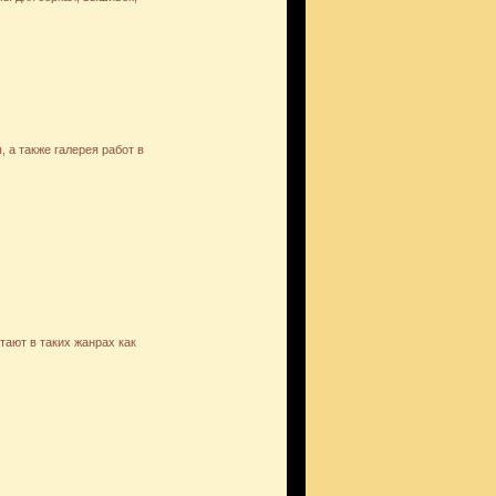
 а также галерея работ в
ают в таких жанрах как