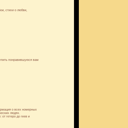
и, стихи о любви,
купить понравившуюся вам
ормация о всех номерных
ческих людях.
от гетеро до геев и