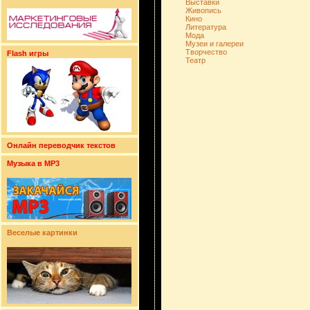
Выставки
Живопись
Кино
Литература
Мода
Музеи и галереи
Творчество
Flash игры
Театр
Онлайн переводчик текстов
Музыка в MP3
Веселые картинки