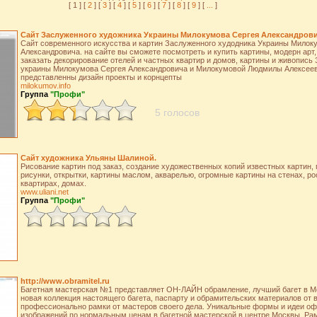
[ 1 ] [
2
] [
3
] [
4
] [
5
] [
6
] [
7
] [
8
] [
9
] [
...
]
Сайт Заслуженного художника Украины Милокумова Сергея Александров
Сайт современного искусства и картин Заслуженного худодника Украины Милок
Александровича. на сайте вы сможете посмотреть и купить картины, модерн арт
заказать декорирование отелей и частных квартир и домов, картины и живопись
украины Милокумова Сергея Александровича и Милокумовой Людмилы Алексеев
представленны дизайн проекты и корнцепты
milokumov.info
Группа
"Профи"
5 голосов
Сайт художника Ульяны Шалиной.
Рисование картин под заказ, создание художественных копий известных картин, 
рисунки, открытки, картины маслом, акварелью, огромные картины на стенах, ро
квартирах, домах.
www.uliani.net
Группа
"Профи"
http://www.obramitel.ru
Багетная мастерская №1 представляет ОН-ЛАЙН обрамление, лучший багет в М
новая коллекция настоящего багета, паспарту и обрамительских материалов от 
профессионально рамки от мастеров своего дела. Уникальные формы и идеи о
изображений по нормальным ценам в багетной мастерской в центре Москвы. Рам