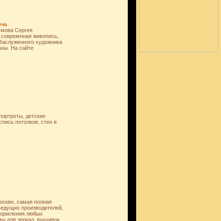
ича
умова Сергея
, совремнная живопись,
 Заслуженного художника
ны. На сайте
портреты, детские
спись потолков, стен в
оскве, самая полная
ведущих производителей,
формления любых
ы для зеркал, вышивок,