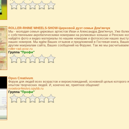
ROLLER-RHINE WHEELS-SHOW-Цирковой дуэт семьи Дем'янчук
Мы - молодая семья цирковых артистов Иван и Александра Дем'янчук. Уже боле
с собственными акробатическими номерами на роликовых коньках и Ренских ко
найдёте фото и видео материалы по нашим номерам и фотосессии наших выступ
наших номеров. Мы ждём Ваших отзывов и предложений в Гостевая книга, Ваших
другим маериалам сайта, Ваших сообщений на Форуме. Так же мы расчитываем 
roller-rad.ucoz.ru
Группа
"Профи"
Opus Creativum
Форум для людей всех возрастов и вероисповеданий, основной целью которого 
опытом творческих людей. И, конечно же, приятное общение!
svoetvor4estvo.spybb.ru
Группа
"Профи"