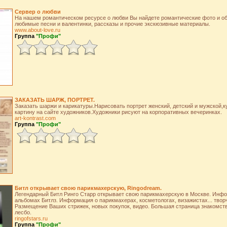
Сервер о любви
На нашем романтическом ресурсе о любви Вы найдете романтические фото и обо
любимые песни и валентинки, рассказы и прочие экскюзивные материалы.
www.about-love.ru
Группа
"Профи"
ЗАКАЗАТЬ ШАРЖ, ПОРТРЕТ.
Заказать шаржи и карикатуры.Нарисовать портрет женский, детский и мужской,
картину на сайте художников.Художники рисуют на корпоративных вечеринках.
art-kontrast.com
Группа
"Профи"
Битл открывает свою парикмахерскую, Ringodream.
Легендарный Битл Ринго Старр открывает свою парикмахерскую в Москве. Инф
альбомах Битлз. Информация о парикмахерах, косметологах, визажистах... твор
Размещение Ваших стрижек, новых покупок, видео. Большая страница знакомств: 
лесбо.
ringofstars.ru
Группа
"Профи"