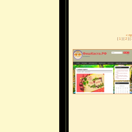
< п
[
1
] [
2
] [ 