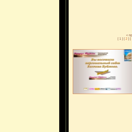
< 
[ 1 ] [
2
] [