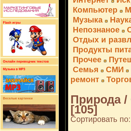
Интернет
Иск
Компьютер
М
Музыка
Наук
Flash игры
Непознаное
Отдых и разв
Продукты пит
Прочее
Путе
Онлайн переводчик текстов
Семья
СМИ
Музыка в MP3
ремонт
Торго
Природа /
Веселые картинки
[105]
Сортировать по: