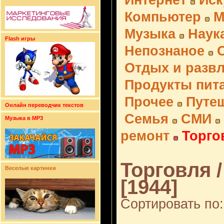
Интернет
Иск
Компьютер
М
Музыка
Наук
Flash игры
Непознаное
Отдых и разв
Продукты пит
Прочее
Путе
Онлайн переводчик текстов
Семья
СМИ
Музыка в MP3
ремонт
Торго
Торговля 
Веселые картинки
[1944]
Сортировать по: