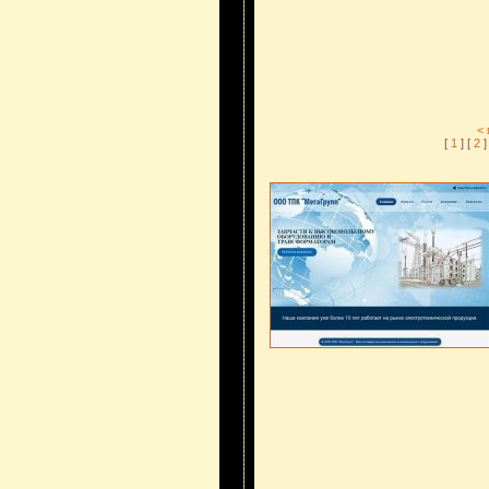
<
[
1
] [
2
]