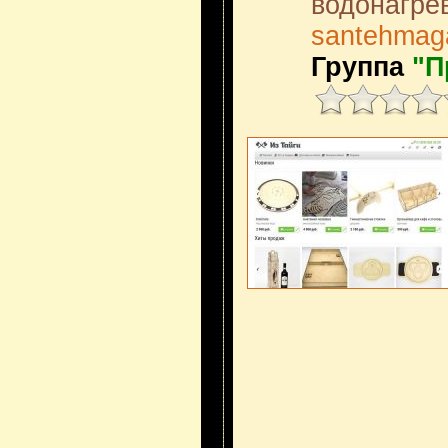
водонагре
santehmag
Группа
"П