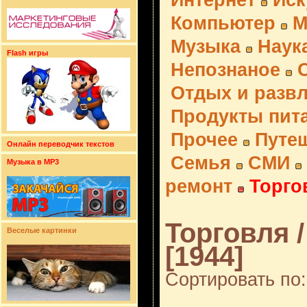
Интернет
Иск
Компьютер
М
Музыка
Наук
Flash игры
Непознаное
Отдых и разв
Продукты пит
Прочее
Путе
Онлайн переводчик текстов
Семья
СМИ
Музыка в MP3
ремонт
Торго
Торговля 
Веселые картинки
[1944]
Сортировать по: