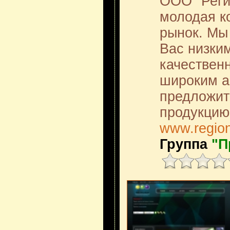
ООО "Регио
молодая к
рынок. Мы
Вас низки
качествен
широким а
предложит
продукцию
www.region
Группа
"П