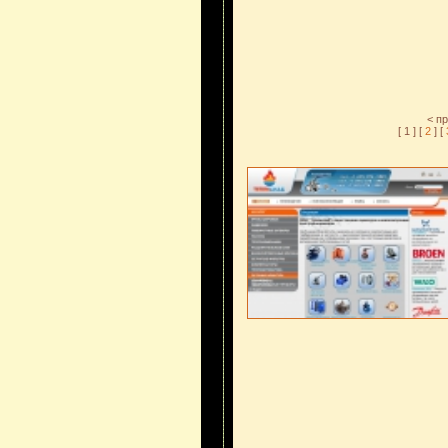
< п
[ 1 ] [
2
] [