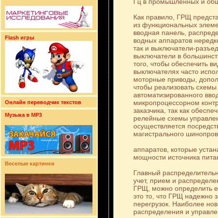
Гц в промышленных и общ
Как правило, ГРЩ предста
из функциональных элемен
вводная панель, распреде
Flash игры
водных аппаратов нередк
так и выключатели-разъе
выключатели в большинст
того, чтобы обеспечить в
выключателях часто испо
моторные приводы, допол
чтобы реализовать схемы
автоматизированного ввод
микропроцессорном контр
Онлайн переводчик текстов
заказчика, так как обесп
Музыка в MP3
релейные схемы управлен
осуществляется посредст
магистрального шинопров
аппаратов, которые устан
мощности источника пита
Веселые картинки
Главный распределительн
учет, прием и распределе
ГРЩ, можно определить е
это то, что ГРЩ надежно 
перегрузок. Наиболее но
распределения и управле