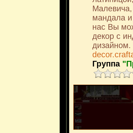
Малевича,
мандала и 
нас Вы мо
декор с и
дизайном.
decor.craf
Группа
"П