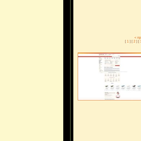
< п
[
1
] [
2
] [