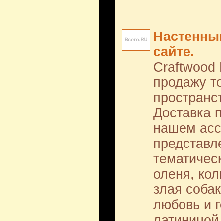
Настенный
сайте.
Craftwood 
продажу т
пространст
Доставка 
нашем асс
представл
тематичес
оленя, кол
злая собак
любовь и 
латиницой,