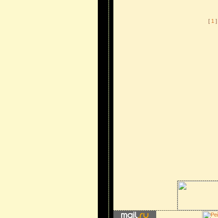
[
1
]