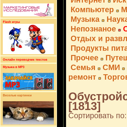
Интернет
Иск
Компьютер
М
Музыка
Наук
Flash игры
Непознаное
Отдых и разв
Продукты пит
Прочее
Путе
Онлайн переводчик текстов
Семья
СМИ
Музыка в MP3
ремонт
Торго
Обустройс
Веселые картинки
[1813]
Сортировать по: