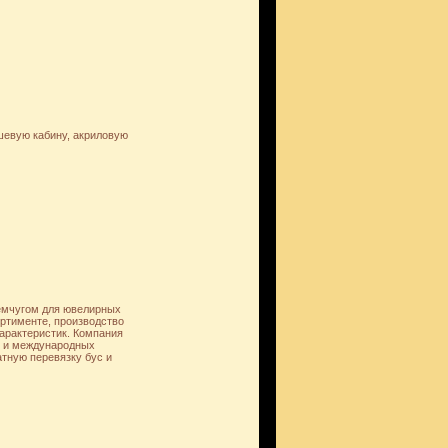
шевую кабину, акриловую
жемчугом для ювелирных
ртименте, производство
характеристик. Компания
х и международных
тную перевязку бус и