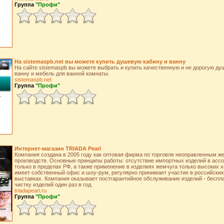
Группа
"Профи"
На sistemaspb.net вы можете купить душевую кабину и ванну
На сайте sistemaspb вы можете выбрать и купить качественную и не дорогую ду
ванну и мебель для ванной комнаты.
sistemaspb.net
Группа
"Профи"
Интернет-магазин TRIADA Pearl
Компания создана в 2005 году как оптовая фирма по торговле неоправленным 
производств. Основные принципы работы: отсутствие импортных изделий в ассо
только в пределах РФ, а также применение в изделиях жемчуга только высоких 
имеет собственный офис и шоу-рум, регулярно принимает участие в российски
выставках. Компания оказывает постгарантийное обслуживание изделий - беспла
чистку изделий один раз в год.
triadapearl.ru
Группа
"Профи"