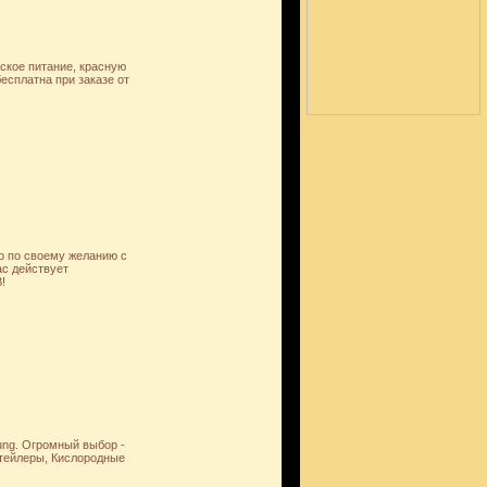
ское питание, красную
бесплатна при заказе от
го по своему желанию с
ас действует
!
ng. Огромный выбор -
тейлеры, Кислородные