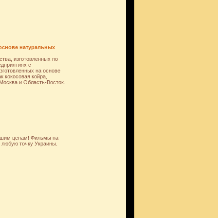
 основе натуральных
ства, изготовленных по
дприятиях с
зготовленных на основе
к кокосовая койра,
Москва и Область-Восток.
чшим ценам! Фильмы на
 любую точку Украины.