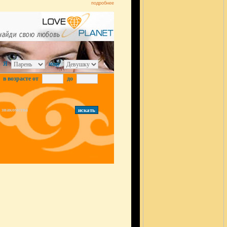
подробнее
Я
ищу
в возрасте от
до
знакомства