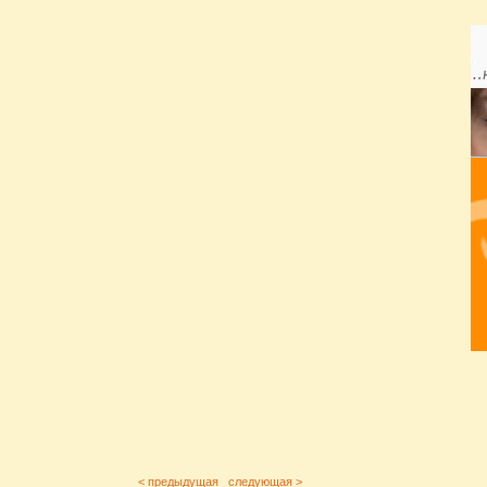
< предыдущая
следующая >