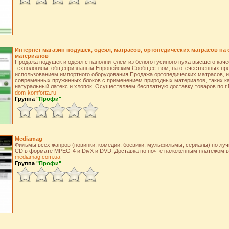
Интернет магазин подушек, одеял, матрасов, ортопедических матрасов на
материалов
Продажа подушек и одеял с наполнителем из белого гусиного пуха высшего каче
технологиям, общепризнаным Европейским Сообществом, на отечественных пре
использованием импортного оборудования.Продажа ортопедических матрасов, и
современных пружинных блоков с применением природных материалов, таких ка
натуральный латекс и хлопок. Осуществляем бесплатную доставку товаров по г.
dom-komforta.ru
Группа
"Профи"
Mediamag
Фильмы всех жанров (новинки, комедии, боевики, мульфильмы, сериалы) по лу
CD в формате MPEG-4 и DivX и DVD. Доставка по почте наложенным платежом в
mediamag.com.ua
Группа
"Профи"