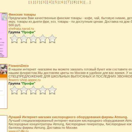
[
1
] [
2
] [
3
] [
4
] [
5
] [
6
] [
7
] [ 8 ] [
9
] [
...
]
Финские товары
Предлагаем Вам качественные финские товары - кофе, чай, бытовую химию, дет
икру, товары из дьюти фри, хоз. товары - по доступным ценам. Доставка на дом 
500 руб.
shefnata.narod.ru
Группа
"Профи"
FlowersDeco
В нашем интернет -магазине вы можете заказать готовый букет или составите е
нашим флористом.Мы достовляе цветы по Москве в удобное для вас время. У н
СПЕЦПРЕДЛОЖЕНИЕ ДЛЯ ШКОЛЬНЫХ ВЫПУСКНЫХ И ПОСЛЕДНИХ ЗВОНКОВ
flowers-shop.appee.ru
Группа
"Профи"
Лучший Интернет-магазин кислородного оборудования фирмы Atmung.
Лучший специализированный интернет-магазин кислородного оборудования Atmu
Кислородные концентраторы Atmung, Кислородные генераторы, Кислородные кок
баллоны фирмы Atmung. Доставка по Москве.
www.o2-life.ru