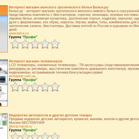
Интернет магазин женского эротического белья Белье.ру
Белье.ру - интернет-магазин эротического женского нижнего белья и сексуально
представлены комплекты с бюстгалтером, сорочки, пеньюары, игровые костюмы д
лаковое белье, интимная косметика, эротические платья, подвязки, перчатки, оде
духи с феромонами, sex обувь, корсеты, блузки, майки, топы, комбинезоны для с
эротические халаты, бюстгалтеры. Доставка почтой по России и курьером по Мо
дней.
www.bel-e.ru
Группа
"Профи"
Интернет магазин телевизоров
LCD телевизоры, плазменные телевизоры ; ТВ-аксессуары (подставки/крепления)
рекордеры,av ресиверы, акустические комплекты домашнего кинотеатра; звуко
видеокамеры, встраиваемая техника.Консультации,сервис
avmarket.com.ua
Группа
"Профи"
Недорогие автокресла и другие детские товары
Продажа недорогих детских автокресел, кроватки, манежи, качели и другие детс
Москве БЕСПЛАТНАЯ
dtovar.narod.ru
Группа
"Профи"