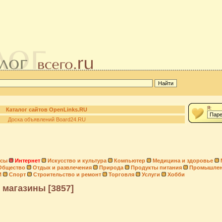
Я:
Каталог сайтов OpenLinks.RU
Доска объявлений Board24.RU
нсы
Интернет
Искусство и культура
Компьютер
Медицина и здоровье
Общество
Отдых и развлечения
Природа
Продукты питания
Промышлен
И
Спорт
Строительство и ремонт
Торговля
Услуги
Хобби
 магазины [3857]