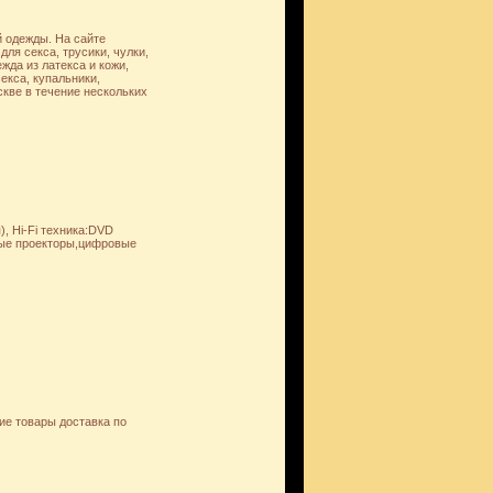
й одежды. На сайте
ля секса, трусики, чулки,
жда из латекса и кожи,
екса, купальники,
скве в течение нескольких
, Hi-Fi техника:DVD
вые проекторы,цифровые
кие товары доставка по