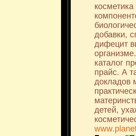
косметика
компоненто
биологиче
добавки, 
дифецит в
организме
каталог п
прайс. А т
докладов 
практичес
материнст
детей, уха
косметиче
www.plane