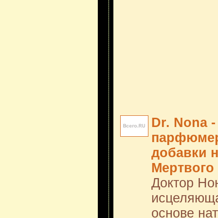
Dr. Nona 
парфюмер
добавки н
Мертвого
Доктор Но
исцеляюща
основе на