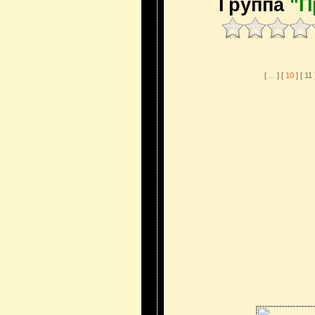
Группа
"П
[
...
] [
10
] [ 11 