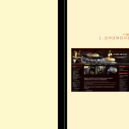
< п
[
...
] [
10
] [ 11 ] [
12
]