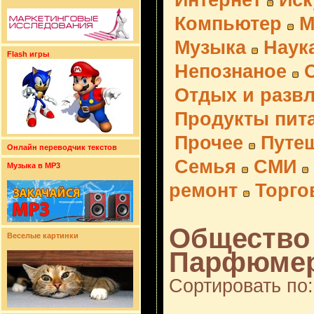
Интернет
Иск
Компьютер
М
Музыка
Наук
Flash игры
Непознаное
Отдых и разв
Продукты пит
Прочее
Путе
Онлайн переводчик текстов
Семья
СМИ
Музыка в MP3
ремонт
Торго
Общество 
Веселые картинки
Парфюмер
Сортировать по: