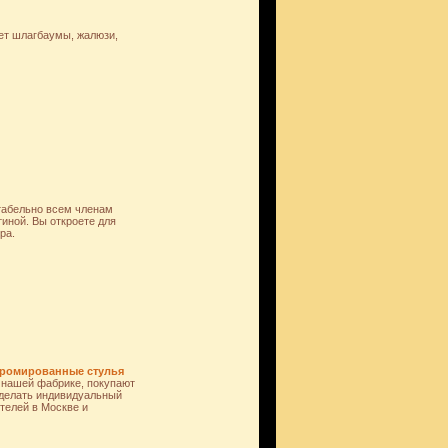
ает шлагбаумы, жалюзи,
ртабельно всем членам
иной. Вы откроете для
ра.
 хромированные стулья
а нашей фабрике, покупают
 сделать индивидуальный
телей в Москве и