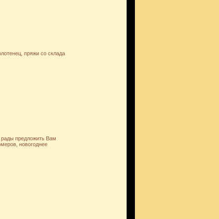
олотенец, пряжи со склада
м рады предложить Вам
омеров, новогоднее