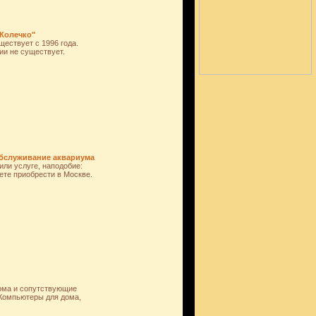
"Колечко"
ествует с 1996 года.
ии не существует.
 обслуживание аквариума
ли услуге, наподобие:
ете приобрести в Москве.
дома и сопутствующие
 Компьютеры для дома,