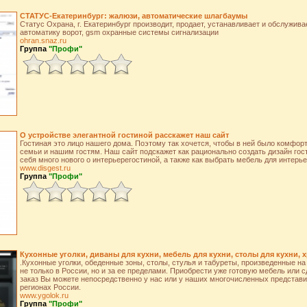
СТАТУС-Екатеринбург: жалюзи, автоматические шлагбаумы
Статус Охрана, г. Екатеринбург производит, продает, устанавливает и обслужив
автоматику ворот, gsm охранные системы сигнализации
ohran.snaz.ru
Группа
"Профи"
О устройстве элегантной гостиной расскажет наш сайт
Гостиная это лицо нашего дома. Поэтому так хочется, чтобы в ней было комфо
семьи и нашим гостям. Наш сайт подскажет как рационально создать дизайн гост
себя много нового о интерьерегостиной, а также как выбрать мебель для интерье
www.disgest.ru
Группа
"Профи"
Кухонные уголки, диваны для кухни, мебель для кухни, столы для кухни,
.Кухонные уголки, обеденные зоны, столы, стулья и табуреты, произведенные н
не только в России, но и за ее пределами. Приобрести уже готовую мебель или
заказ Вы можете непосредственно у нас или у наших многочисленных представи
регионах России.
www.ygolok.ru
Группа
"Профи"