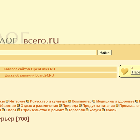
Я:
Каталог сайтов OpenLinks.RU
Доска объявлений Board24.RU
нсы
Интернет
Искусство и культура
Компьютер
Медицина и здоровье
Общество
Отдых и развлечения
Природа
Продукты питания
Промышлен
И
Спорт
Строительство и ремонт
Торговля
Услуги
Хобби
рьер [700]