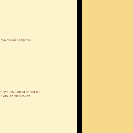
 бумажной салфетки.
о лучшим ценам оптом и в
и другая продукция