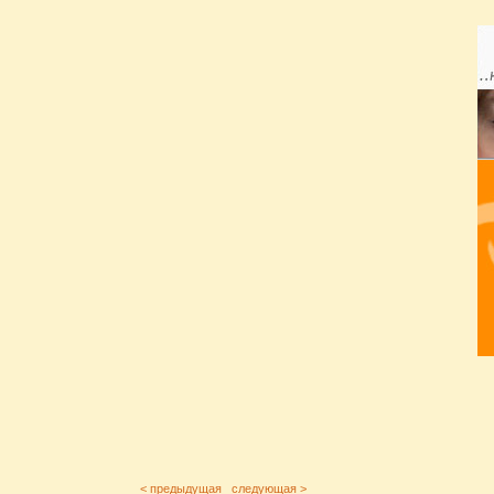
< предыдущая
следующая >