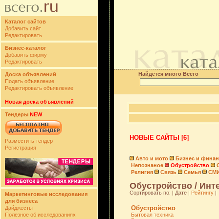
Каталог сайтов
Добавить сайт
Редактировать
Бизнес-каталог
Добавить фирму
Редактировать
Найдется много Всего
Доска объявлений
Подать объявление
Редактировать объявление
Новая доска объявлений
Тендеры
NEW
НОВЫЕ САЙТЫ [6]
Разместить тендер
Регистрация
Авто и мото
Бизнес и фина
Непознаное
Обустройство
Религия
Связь
Семья
СМ
Обустройство / Инте
Сортировать по: | Дате |
Рейтингу
|
Маркетинговые исследования
для бизнеса
Обустройство
Дайджесты
Полезное об исследованиях
Бытовая техника