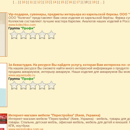
[
...
] [
10
] [
11
] [
12
] [
13
] [
14
] [
15
] [
16
] [
17
] [ 18 ] [
19
] [
...
]
Vip-подарки, сувениры, предметы интерьера из карельской березы. ООО 
ООО "Колечко" представляет Вам свои изделия из карельской берёзы. Фирма сущ
Коллектив составляют лучшие мастера Карелии. Аналогов наших изделий в Росс
www.kolechko.com
Группа
"Профи"
1я Аквастудия. На ресурсе Вы найдете услугу, которая Вам интересна по:
На нашем ресурсе Вы сможете найти много интересной информации о продукте и
продажа аквариумов, интерьер аквариум. Наши изделия для аквариумов Вы мож
www.aquastudio.ru
Группа
"Профи"
Интернет-магазин мебели "Перестройка" (Киев, Украина)
Интернет-магазин мебели "Перестройка" (Киев, Украина) - мебель, товары для 
товары. Спальни, детская мебль, офисная мебель, мебель для детей и юношей.
КПК, ноутбуки.
www.perestroika.com.ua