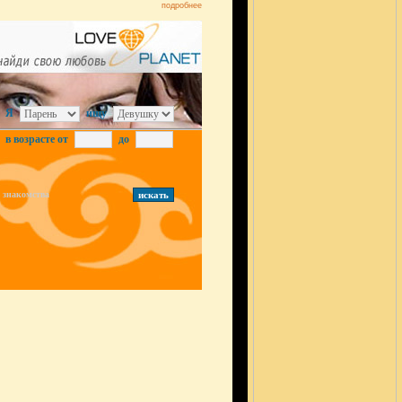
подробнее
Я
ищу
в возрасте от
до
знакомства