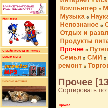
Интернет
Иск
Компьютер
М
Музыка
Наук
Flash игры
Непознаное
Отдых и разв
Продукты пит
Прочее
Путе
Онлайн переводчик текстов
Семья
СМИ
Музыка в MP3
ремонт
Торго
Прочее [13
Веселые картинки
Сортировать по:
Прочее