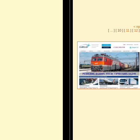
< п
[
...
] [ 10 ] [
11
] [
12
]