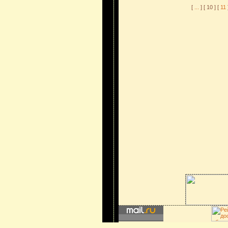
[
...
] [ 10 ] [
11