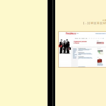
< 
[
...
] [
10
] [
11
] [
1