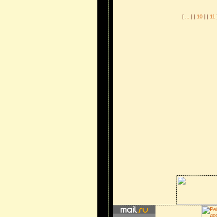
[
...
] [
10
] [
11