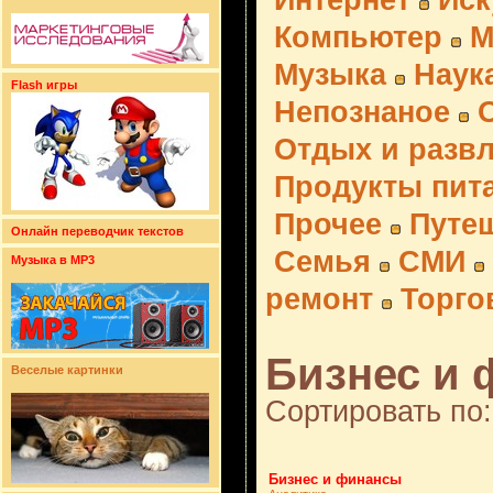
Интернет
Иск
Компьютер
М
Музыка
Наук
Flash игры
Непознаное
Отдых и разв
Продукты пит
Прочее
Путе
Онлайн переводчик текстов
Семья
СМИ
Музыка в MP3
ремонт
Торго
Бизнес и 
Веселые картинки
Сортировать по:
Бизнес и финансы