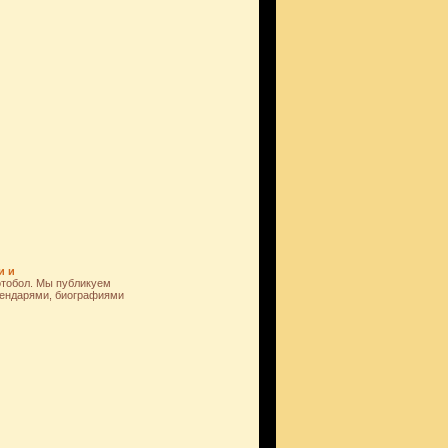
и и
отобол. Мы публикуем
лендарями, биографиями