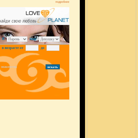
подробнее
Я
ищу
в возрасте от
до
знакомства