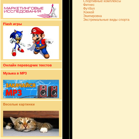
Спортивные комплексы
Фитнес
Футбол
Хоккей
Экипировка
Экстремальные виды спорта
Flash игры
Онлайн переводчик текстов
Музыка в MP3
Веселые картинки