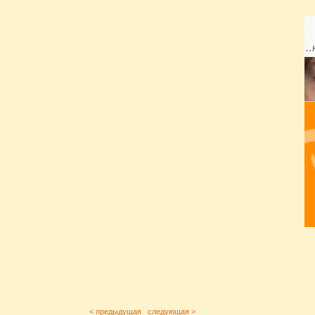
< предыдущая
следующая >