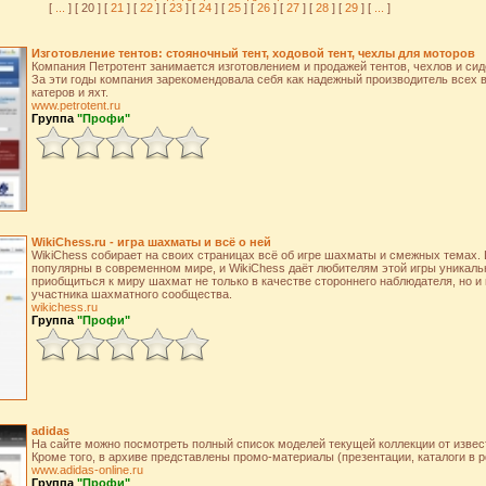
[
...
] [ 20 ] [
21
] [
22
] [
23
] [
24
] [
25
] [
26
] [
27
] [
28
] [
29
] [
...
]
Изготовление тентов: стояночный тент, ходовой тент, чехлы для моторов
Компания Петротент занимается изготовлением и продажей тентов, чехлов и сиде
За эти годы компания зарекомендовала себя как надежный производитель всех в
катеров и яхт.
www.petrotent.ru
Группа
"Профи"
WikiChess.ru - игра шахматы и всё о ней
WikiChess собирает на своих страницах всё об игре шахматы и смежных темах
популярны в современном мире, и WikiChess даёт любителям этой игры уникал
приобщиться к миру шахмат не только в качестве стороннего наблюдателя, но и 
участника шахматного сообщества.
wikichess.ru
Группа
"Профи"
adidas
На сайте можно посмотреть полный список моделей текущей коллекции от извест
Кроме того, в архиве представлены промо-материалы (презентации, каталоги в pd
www.adidas-online.ru
Группа
"Профи"