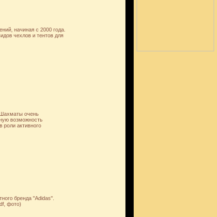
ний, начиная с 2000 года.
идов чехлов и тентов для
. Шахматы очень
ьную возможность
в роли активного
ного бренда "Adidas".
f, фото)