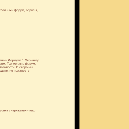
етбольный форум, опросы,
машин Формула 1 Фернандо
ром. Так же есть форум,
зможности. И скоро мы
дите, не пожалеете
гонка снаряжения - наш