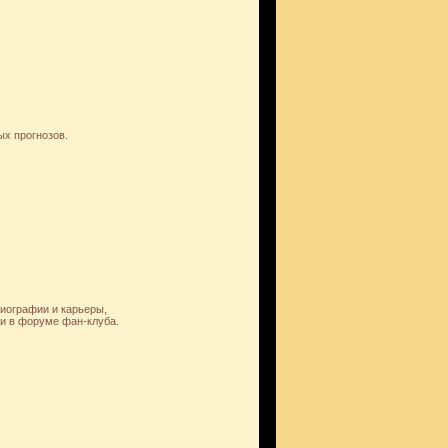
ых прогнозов.
биографии и карьеры,
и в форуме фан-клуба.