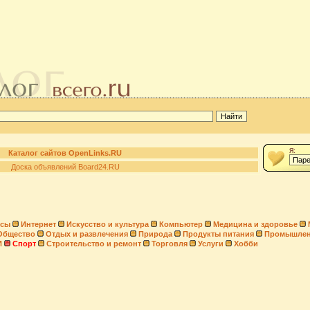
Я:
Каталог сайтов OpenLinks.RU
Доска объявлений Board24.RU
нсы
Интернет
Искусство и культура
Компьютер
Медицина и здоровье
Общество
Отдых и развлечения
Природа
Продукты питания
Промышлен
И
Спорт
Строительство и ремонт
Торговля
Услуги
Хобби