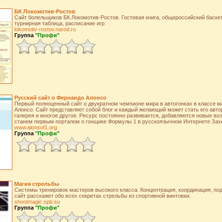
БК Локомотив-Ростов
Сайт болельщиков БК Локомотив-Ростов. Гостевая книга, общероссийский баск
турнирная таблица, расписание игр
lokomotiv-rostov.narod.ru
Группа
"Профи"
Русский сайт о Фернандо Алонсо
Первый полноценный сайт о двукратном чемпионе мира в автогонках в классе 
Алонсо. Сайт представляет собой блог и каждый желающий может стать его авто
галерея и многое другое. Ресурс постоянно развивается, добавляются новые во
станем первым порталом о гонщике Формулы 1 в русскоязычном Интернете Захо
www.alonsof1.org
Группа
"Профи"
Магия стрельбы
Системы тренировок мастеров высокого класса. Концентрация, координация, под
сайт расскажет обо всех секретах стрельбы из спортивной винтовки.
shootmagic.spb.su
Группа
"Профи"