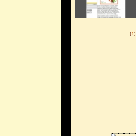
[
1
]