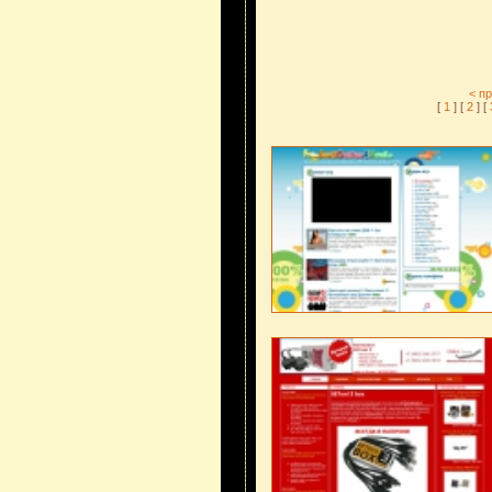
< п
[
1
] [
2
] [