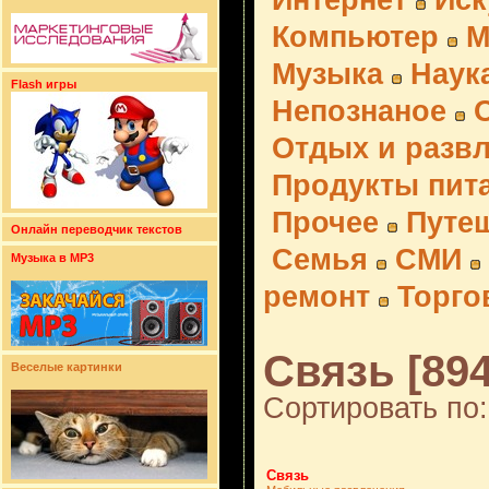
Интернет
Иск
Компьютер
М
Музыка
Наук
Flash игры
Непознаное
Отдых и разв
Продукты пит
Прочее
Путе
Онлайн переводчик текстов
Семья
СМИ
Музыка в MP3
ремонт
Торго
Связь [894
Веселые картинки
Сортировать по:
Связь