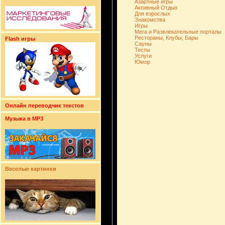
Азартные игры
Активный Отдых
Для взрослых
Знакомства
Игры
Мега и Развлекательные порталы
Рестораны, Клубы, Бары
Flash игры
Сауны
Тесты
Услуги
Юмор
Онлайн переводчик текстов
Музыка в MP3
Веселые картинки