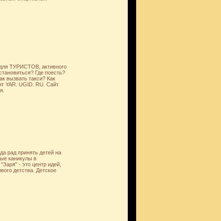
 для ТУРИСТОВ, активного
остановиться? Где поесть?
ак вызвать такси? Как
тит YAR. UGID. RU. Сайт
я.
да рад принять детей на
мые каникулы в
Заря" - это центр идей,
ивого детства. Детское