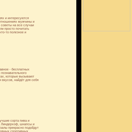
иях и интересуются
 отношениях мужчины и
 советы на все случаи
ли просто почитать
то-то полезное и
авное - бесплатных
и познавательного
тах, которые вызывают
и вкусов, найдёт для себя
учшие сорта пива и
 Линдерхоф, шнапсы и
 залы прекрасно подойдут
сновных спортивных