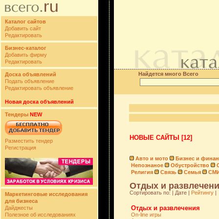
Каталог сайтов
Добавить сайт
Редактировать
Бизнес-каталог
Добавить фирму
Редактировать
Найдется много Всего
Доска объявлений
Подать объявление
Редактировать объявление
Новая доска объявлений
Тендеры
NEW
НОВЫЕ САЙТЫ [12]
Разместить тендер
Регистрация
Авто и мото
Бизнес и фина
Непознаное
Обустройство
Религия
Связь
Семья
СМ
Отдых и развлечени
Сортировать по: | Дате |
Рейтингу
|
Маркетинговые исследования
для бизнеса
Отдых и развлечения
Дайджесты
Полезное об исследованиях
On-line игры