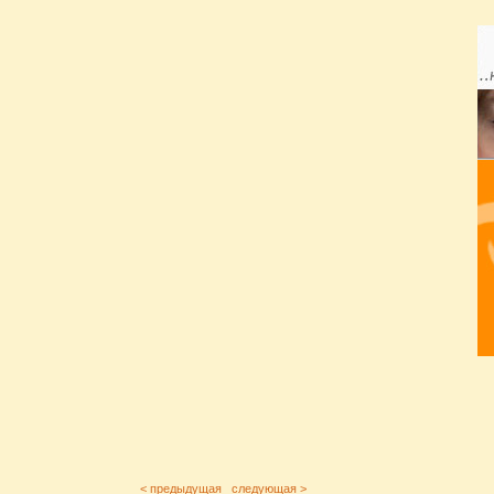
< предыдущая
следующая >