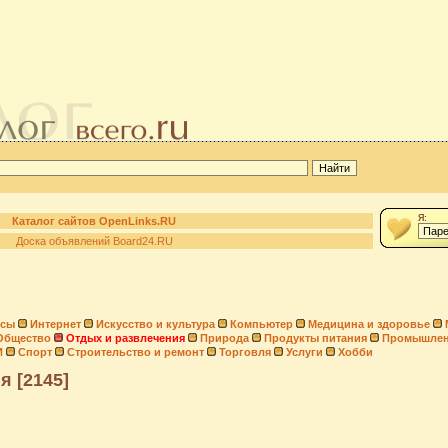
Я:
Каталог сайтов OpenLinks.RU
Доска объявлений Board24.RU
нсы
Интернет
Искусство и культура
Компьютер
Медицина и здоровье
Общество
Отдых и развлечения
Природа
Продукты питания
Промышлен
И
Спорт
Строительство и ремонт
Торговля
Услуги
Хобби
я [2145]