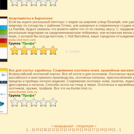
Апартаменты в Барселоне
Если вы ищите роскошный пентхаус с видом на широкие улици Eixample, или уд
квартиру по соседству с районом Готико, или шикарную и современную студию в
La Rambla, будьте уверены что можете найти что-то по своему вкусу. С чердаков 
роскошным квартирам на средиземноморском побережье, или испанская вилла с
море, о которой Вы всегда мечтали, с Visit Barcelona, ваше городское отчужден
www.visit-bcn.com
Группа
"Профи"
1 голос
Все для охоты: карабины. Снаряжение охотника ножи. оружейные магазин
Всероссийский охотничий портал. Все об охоте и для охотников. Охотничье оруж
российского и иностранного производства, охотничьи патроны, приспособления 
прицелы и приборы ночного видения. Снаряжение охотника: ножи, палатки, лодки
дрессировка и натаска. Способы охоты на птицу и зверя. Охотничьи и оружейны
охотников, оружия, трофеев. Все это на ihunter.msk.ru.
www.ihunter.msk.ru
Группа
"Профи"
< предыдущая
следующая >
[
...
] [
10
] [ 11 ] [
12
] [
13
] [
14
] [
15
] [
16
] [
17
] [
18
] [
19
] [
...
]