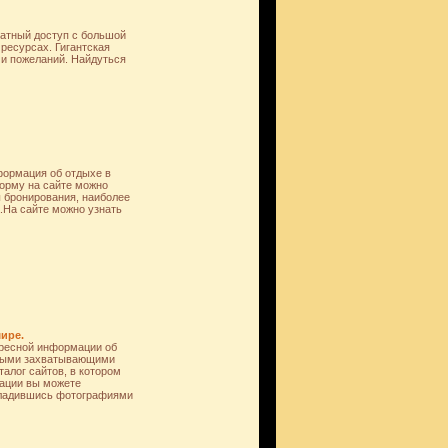
латный доступ с большой
ресурсах. Гигантская
 и пожеланий. Найдуться
нформация об отдыхе в
форму на сайте можно
ы бронирования, наиболее
.На сайте можно узнать
ире.
ересной информации об
чными захватывающими
алог сайтов, в котором
мации вы можете
асладившись фотографиями