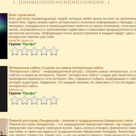
[
...
] [
10
] [ 11 ] [
12
] [
13
] [
14
] [
15
] [
16
] [
17
] [
18
] [
19
] [
...
]
Блог хулиганки
Блог для всех неравнодушных людей, которые любят жизнь во всех ее проявлен
новостями. Здесь можно найти интересную и полезную информацию о брендах,
женщины, скандальные и провокационные новости из жизни политиков, полезные
жизни, познакомиться с креативными гаджетами и новинками промышленности и
авторские рассказы. Информация очень разносторонняя и каждый найдет здесь ч
интересное именно для себя.
www.fix-news.ru
Группа
"Профи"
Интересные сайты. Ссылки на самые интересные сайты
"Интересные сайты" - информационный ресурс, сборник самых интересных, а гл
сайтов и сервисов интернета. Проект "интересные сайты" создан для приятного 
проведения времени в сети интернет. Мы стараемся собрать информацию о сай
интерес аудитории. Надеемся, что каждый человек, не зависимо от его взглядов 
интересные сайты.
lubovis.ru
Группа
"Профи"
Пивной ресторан Линдерхоф – пивная в традиционном баварском стиле
Пивной ресторан Линдерхоф – это традиционная баварская пивная, где подают л
предлагают настоящую немецкую кухню. Здесь можно отведать фирменное пиво
настойки, а также насладиться традиционными баварскими блюдами. Банкетные
для любого торжества, кроме того, у нас вы можете увидеть трансляции всех о