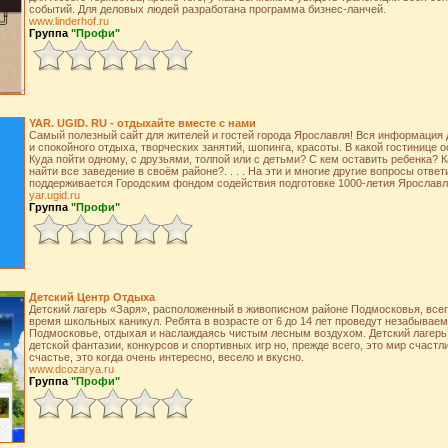
событий. Для деловых людей разработана программа бизнес-ланчей.
www.linderhof.ru
Группа
"Профи"
YAR. UGID. RU - отдыхайте вместе с нами
Самый полезный сайт для жителей и гостей города Ярославля! Вся информация
и спокойного отдыха, творческих занятий, шопинга, красоты. В какой гостинице 
Куда пойти одному, с друзьями, толпой или с детьми? С кем оставить ребенка? К
найти все заведение в своём районе?. . . . На эти и многие другие вопросы отве
поддерживается Городским фондом содействия подготовке 1000-летия Ярославл
yar.ugid.ru
Группа
"Профи"
Детский Центр Отдыха
Детский лагерь «Заря», расположенный в живописном районе Подмосковья, всег
время школьных каникул. Ребята в возрасте от 6 до 14 лет проведут незабывае
Подмосковье, отдыхая и наслаждаясь чистым лесным воздухом. Детский лагерь "
детской фантазии, конкурсов и спортивных игр но, прежде всего, это мир счастл
счастье, это когда очень интересно, весело и вкусно.
www.dcozarya.ru
Группа
"Профи"