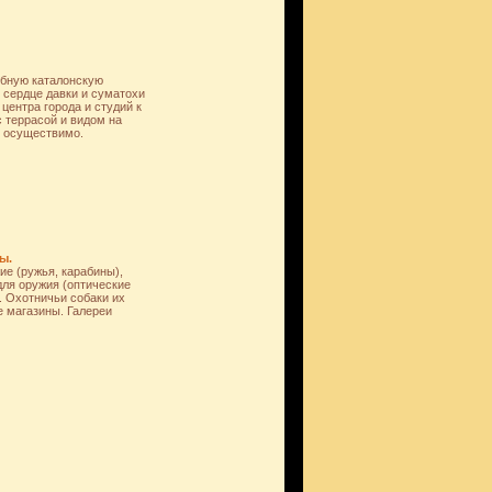
обную каталонскую
 сердце давки и суматохи
центра города и студий к
 террасой и видом на
ие осуществимо.
ы.
ие (ружья, карабины),
для оружия (оптические
. Охотничьи собаки их
е магазины. Галереи