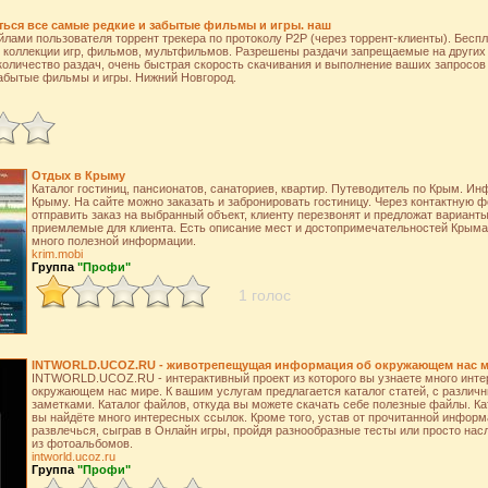
ться все самые редкие и забытые фильмы и игры. наш
ами пользователя торрент трекера по протоколу P2P (через торрент-клиенты). Бесп
 коллекции игр, фильмов, мультфильмов. Разрешены раздачи запрещаемые на других 
количество раздач, очень быстрая скорость скачивания и выполнение ваших запросов
забытые фильмы и игры. Нижний Новгород.
Отдых в Крыму
Каталог гостиниц, пансионатов, санаториев, квартир. Путеводитель по Крым. И
Крыму. На сайте можно заказать и забронировать гостиницу. Через контактную 
отправить заказ на выбранный объект, клиенту перезвонят и предложат вариант
приемлемые для клиента. Есть описание мест и достопримечательностей Крыма
много полезной информации.
krim.mobi
Группа
"Профи"
1 голос
INTWORLD.UCOZ.RU - животрепещущая информация об окружающем нас м
INTWORLD.UCOZ.RU - интерактивный проект из которого вы узнаете много инт
окружающем нас мире. К вашим услугам предлагается каталог статей, с разли
заметками. Каталог файлов, откуда вы можете скачать себе полезные файлы. Кат
вы найдёте много интересных ссылок. Кроме того, устав от прочитанной инфор
развлечься, сыграв в Онлайн игры, пройдя разнообразные тесты или просто н
из фотоальбомов.
intworld.ucoz.ru
Группа
"Профи"