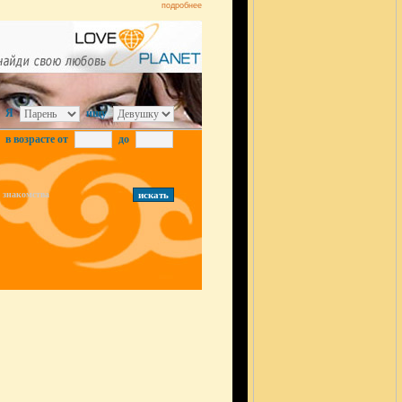
подробнее
Я
ищу
в возрасте от
до
знакомства