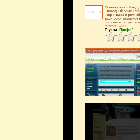
Скачать кино Найду
Свободный обмен файл
скоростью к огромной
аудитория, огромное 
все самые редкие и 
torrents-52.ru
Группа
"Профи"