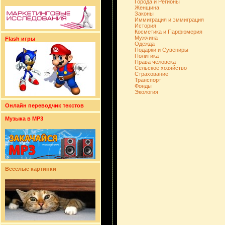
Города и Регионы
Женщина
Законы
Иммиграция и эммиграция
История
Косметика и Парфюмерия
Мужчина
Flash игры
Одежда
Подарки и Сувениры
Политика
Права человека
Сельское хозяйство
Страхование
Транспорт
Фонды
Экология
Онлайн переводчик текстов
Музыка в MP3
Веселые картинки