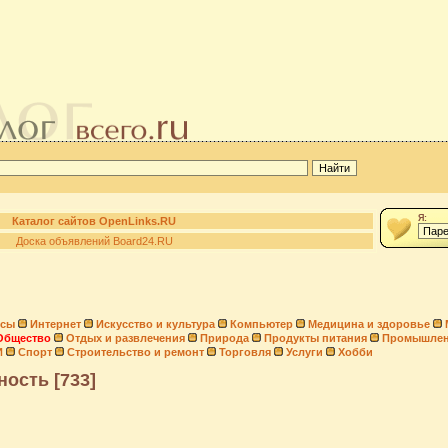
Я:
Каталог сайтов OpenLinks.RU
Доска объявлений Board24.RU
нсы
Интернет
Искусство и культура
Компьютер
Медицина и здоровье
Общество
Отдых и развлечения
Природа
Продукты питания
Промышлен
И
Спорт
Строительство и ремонт
Торговля
Услуги
Хобби
ость [733]