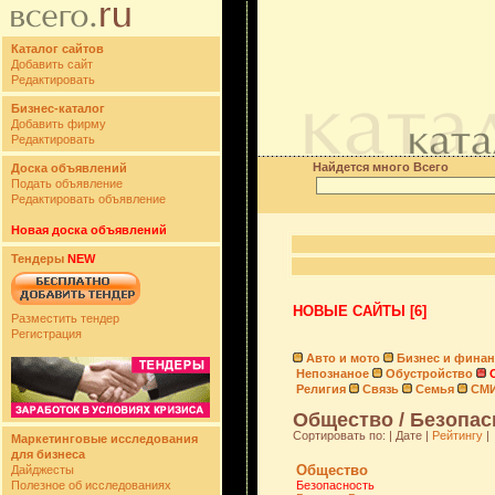
Каталог сайтов
Добавить сайт
Редактировать
Бизнес-каталог
Добавить фирму
Редактировать
Найдется много Всего
Доска объявлений
Подать объявление
Редактировать объявление
Новая доска объявлений
Тендеры
NEW
НОВЫЕ САЙТЫ [6]
Разместить тендер
Регистрация
Авто и мото
Бизнес и фина
Непознаное
Обустройство
Религия
Связь
Семья
СМ
Общество / Безопасн
Сортировать по: | Дате |
Рейтингу
|
Маркетинговые исследования
для бизнеса
Общество
Дайджесты
Полезное об исследованиях
Безопасность