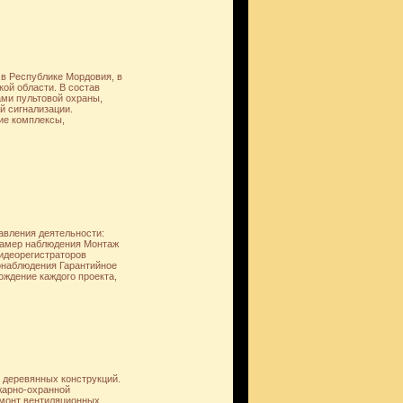
 в Республике Мордовия, в
кой области. В состав
ами пультовой охраны,
й сигнализации.
ие комплексы,
авления деятельности:
камер наблюдения Монтаж
видеорегистраторов
онаблюдения Гарантийное
ождение каждого проекта,
 деревянных конструкций.
жарно-охранной
емонт вентиляционных