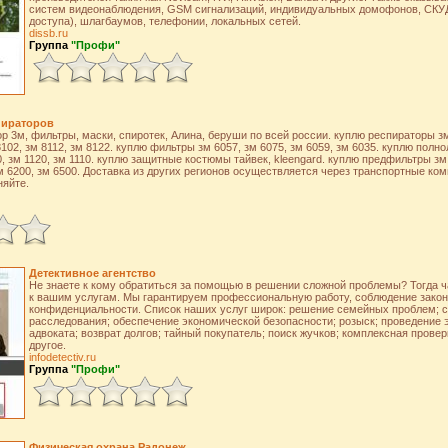
систем видеонаблюдения, GSM сигнализаций, индивидуальных домофонов, СКУД
доступа), шлагбаумов, телефонии, локальных сетей.
dissb.ru
Группа
"Профи"
пираторов
3м, фильтры, маски, спиротек, Алина, беруши по всей россии. куплю респираторы зм 
8102, зм 8112, зм 8122. куплю фильтры зм 6057, зм 6075, зм 6059, зм 6035. куплю полн
, зм 1120, зм 1110. куплю защитные костюмы тайвек, kleengard. куплю предфильтры зм 
м 6200, зм 6500. Доставка из других регионов осуществляется через транспортные ко
няйте.
Детективное агентство
Не знаете к кому обратиться за помощью в решении сложной проблемы? Тогда ч
к вашим услугам. Мы гарантируем профессиональную работу, соблюдение закон
конфиденциальности. Список наших услуг широк: решение семейных проблем; с
расследования; обеспечение экономической безопасности; розыск; проведение э
адвоката; возврат долгов; тайный покупатель; поиск жучков; комплексная провер
другое.
infodetectiv.ru
Группа
"Профи"
Физическая охрана Радонеж