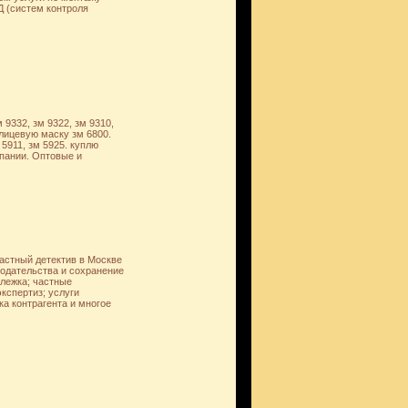
 (систем контроля
9332, зм 9322, зм 9310,
олицевую маску зм 6800.
5911, зм 5925. куплю
мпании. Оптовые и
астный детектив в Москве
одательства и сохранение
лежка; частные
кспертиз; услуги
ка контрагента и многое