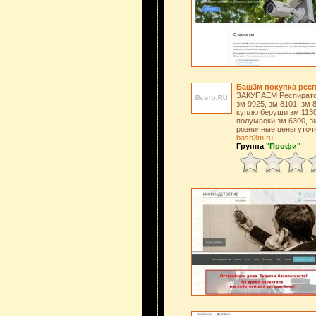
Баш3м покупка рес
ЗАКУПАЕМ Респиратор 
зм 9925, зм 8101, зм 
куплю беруши зм 1130
полумаски зм 6300, з
розничные цены уточ
bash3m.ru
Группа
"Профи"