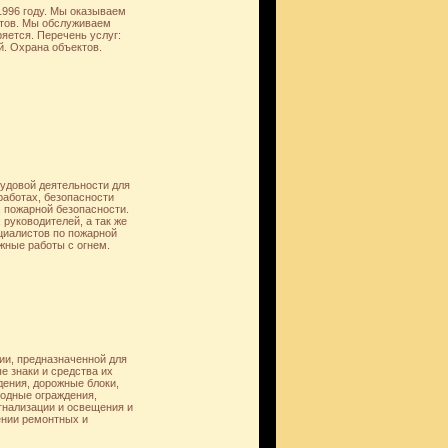
996 году. Мы оказываем
нтов. Мы обслуживаем
яется. Перечень услуг:
. Охрана объектов.
рудовой деятельности для
работах, безопасности
, пожарной безопасности.
руководителей, а так же
циалистов по пожарной
жные работы с огнем.
и, предназначенной для
е знаки и средства их
ения, дорожные блоки,
одные ограждения,
гнализации и освещения и
ении ремонтных и