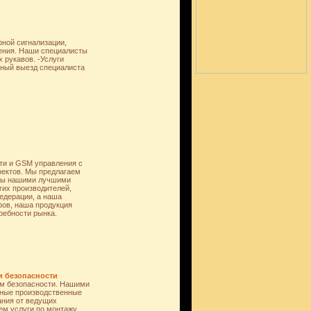
ной сигнализации,
ения. Наши специалисты
 рукавов. -Услуги
вный выезд специалиста
ти и GSM управления с
роектов. Мы предлагаем
аны нашими лучшими
гих производителей,
едерации, а наша
ров, наша продукция
ребности рынка.
и безопасности
ем безопасности. Нашими
упные производственные
ния от ведущих
аем услуги по монтажу