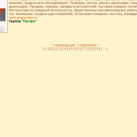
каналов ( выдача акта обследования). Проверка, чистка, ремонт дымоходов ( вы
дымоходов). Продажа, поверка, зарядка огнетушителей, поставка пожарно-техни
Инструктажи по пожарной безопасности, общественные противопожарные работ
тех. минимума ( выдача удостоверений). Испытания пожарных лестниц, огражде
www.anapavdpo.ru
Группа
"Профи"
< предыдущая
следующая >
[
1
] [ 2 ] [
3
] [
4
] [
5
] [
6
] [
7
] [
8
] [
9
] [
...
]