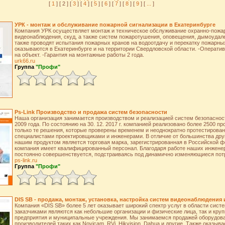
[
1
] [ 2 ] [
3
] [
4
] [
5
] [
6
] [
7
] [
8
] [
9
] [
...
]
УРК - монтаж и обслуживание пожарной сигнализации в Екатеринбурге
Компания УРК осуществляет монтаж и техническое обслуживание охранно-пожар
видеонаблюдения, скуд, а также систем пожаротушения, оповещения, дымоудал
также проводят испытания пожарных кранов на водоотдачу и перекатку пожарных
оказываются в Екатеринбурге и на территории Свердловской области. -Операти
на объект. -Гарантия на монтажные работы 2 года.
urk66.ru
Группа
"Профи"
Ps-Link Производство и продажа систем безопасности
Наша организация занимается производством и реализацией систем безопаснос
2009 года. По состоянию на 30. 12. 2017 г. компанией реализовано более 2500 п
только те решения, которые проверены временем и неоднократно протестиров
специалистами проектировщиками и инженерами. В отличие от большинства дру
нашим продуктом является торговая марка, зарегистрированная в Российской ф
компания имеет квалифицированный персонал. Благодаря работе наших инжене
постоянно совершенствуется, подстраиваясь под динамично изменяющиеся пот
ps-link.ru
Группа
"Профи"
DIS SB - продажа, монтаж, установка, настройка систем видеонаблюдения 
Компания «DIS SB» более 5 лет оказывает широкий спектр услуг в области сист
заказчиками являются как небольшие организации и физические лица, так и кр
предприятия и муниципальные учреждения. Мы занимаемся продажей оборудова
производителей таких как Novicam, RVi, Hikvision, Dahua и другие. Также оказыв