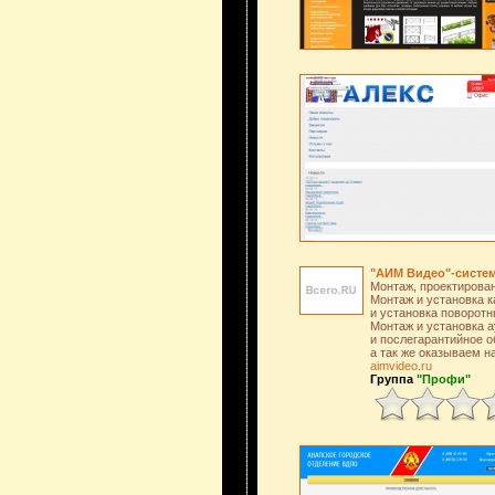
"АИМ Видео"-систе
Монтаж, проектирова
Монтаж и установка 
и установка поворотн
Монтаж и установка 
и послегарантийное о
а так же оказываем 
aimvideo.ru
Группа
"Профи"