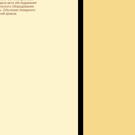
дача акта обследования
ческого оборудования.
ы. Обучение пожарного
ний кровли.