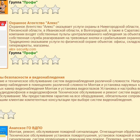
Группа
"Профи"
Охранное Агентство "Алекс"
Охранное Агентство "Алекс" оказывает услуги охраны в Нижегородской области,
Пензенской области, в Ивановской области, в Волгоградской, а также в Саратовс
компании входят собственные пульты централизованного наблюдения за объект
собственная служба реагирования на тревожные кнопки и срабатывания охранно
Традиционно оказываем услуги по физической охране объектов: офисы, складск
гипермаркеты, магазины.
alex-security.com
Группа
"Профи"
мы безопасности и видеонаблюдения
ние и техническое обслуживание систем видеонаблюдения различной сложности. Напр
камер наблюдения в помещениях различной сложности Монтаж и установка наружных 
ых камер видеонаблюдения Монтаж и установка видеоглазков Установка и настройка 
аудиодомофонов и видеодомофонов Техническое обслуживание и ремонт систем виде
бслуживание: Мы предоставляем гарантию на все оборудование, обязательное сопров
нашим клиентам компетентные консультации при выборе систем видеонаблюдения.
Анапское ГО ВДПО
Монтаж, ремонт, обслуживание пожарной сигнализации. Огнезащитная обработка
Техническое обслуживание установок пожаротушения, установок пожарной и по
сигнализации, систем оповещения и эвакуации при пожаре. Проверка, чистка, р