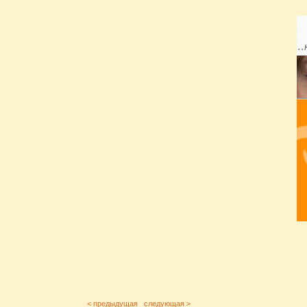
< предыдущая
следующая >