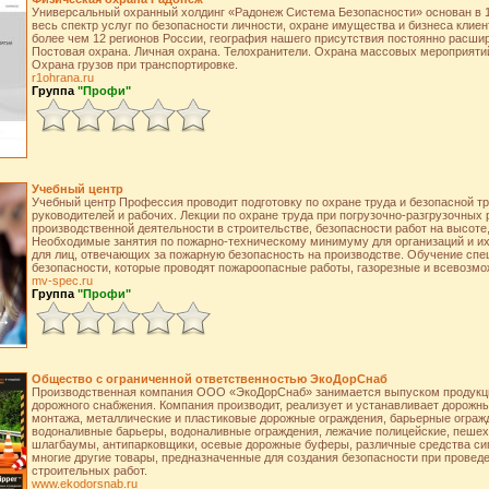
Универсальный охранный холдинг «Радонеж Система Безопасности» основан в 1
весь спектр услуг по безопасности личности, охране имущества и бизнеса клие
более чем 12 регионов России, география нашего присутствия постоянно расшир
Постовая охрана. Личная охрана. Телохранители. Охрана массовых мероприятий
Охрана грузов при транспортировке.
r1ohrana.ru
Группа
"Профи"
Учебный центр
Учебный центр Профессия проводит подготовку по охране труда и безопасной т
руководителей и рабочих. Лекции по охране труда при погрузочно-разгрузочных 
производственной деятельности в строительстве, безопасности работ на высоте
Необходимые занятия по пожарно-техническому минимуму для организаций и их 
для лиц, отвечающих за пожарную безопасность на производстве. Обучение спе
безопасности, которые проводят пожароопасные работы, газорезные и всевозмо
mv-spec.ru
Группа
"Профи"
Общество с ограниченной ответственностью ЭкоДорСнаб
Производственная компания ООО «ЭкоДорСнаб» занимается выпуском продукци
дорожного снабжения. Компания производит, реализует и устанавливает дорожны
монтажа, металлические и пластиковые дорожные ограждения, барьерные огражд
водоналивные барьеры, водоналивные ограждения, лежачие полицейские, пешех
шлагбаумы, антипарковщики, осевые дорожные буферы, различные средства си
многие другие товары, предназначенные для создания безопасности при провед
строительных работ.
www.ekodorsnab.ru