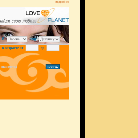
подробнее
Я
ищу
в возрасте от
до
знакомства