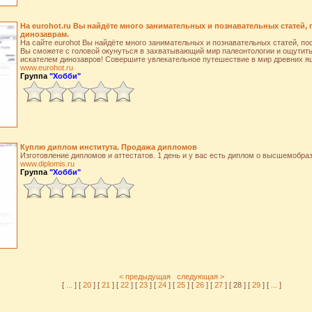
На eurohot.ru Вы найдёте много занимательных и познавательных статей,
динозаврам.
На сайте eurohot Вы найдёте много занимательных и познавательных статей, п
Вы сможете с головой окунуться в захватывающий мир палеонтологии и ощутит
искателем динозавров! Совершите увлекательное путешествие в мир древних я
www.eurohot.ru
Группа
"Хобби"
Куплю диплом института. Продажа дипломов
Изготовление дипломов и аттестатов. 1 день и у вас есть диплом о высшемобра
www.diplomis.ru
Группа
"Хобби"
< предыдущая
следующая >
[
...
] [
20
] [
21
] [
22
] [
23
] [
24
] [
25
] [
26
] [
27
] [ 28 ] [
29
] [
...
]