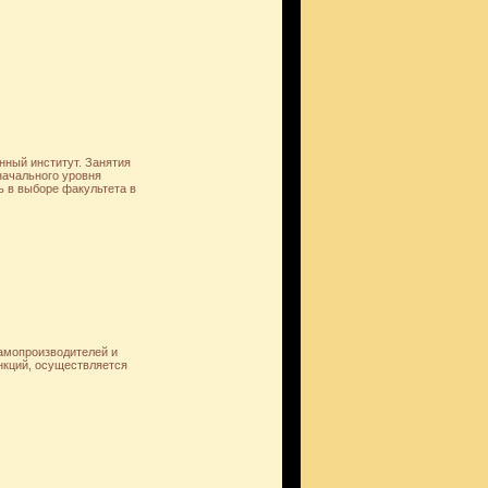
нный институт. Занятия
начального уровня
ь в выборе факультета в
амопроизводителей и
нкций, осуществляется