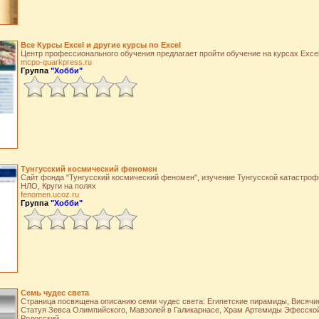
Все Курсы Excel и другие курсы по Excel
Центр профессионального обучения предлагает пройти обучение на курсах Exce
mcpo-quarkpress.ru
Группа
"Хобби"
Тунгусский космический феномен
Сайт фонда "Тунгусский космический феномен", изучение Тунгусской катастроф
НЛО, Круги на полях
fenomen.ucoz.ru
Группа
"Хобби"
Семь чудес света
Страница посвящена описанию семи чудес света: Египетские пирамиды, Висяч
Статуя Зевса Олимпийского, Мавзолей в Галикарнасе, Храм Артемиды Эфесской
Родосский