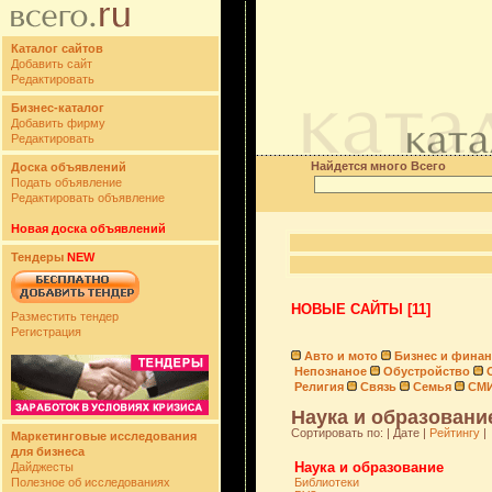
Каталог сайтов
Добавить сайт
Редактировать
Бизнес-каталог
Добавить фирму
Редактировать
Найдется много Всего
Доска объявлений
Подать объявление
Редактировать объявление
Новая доска объявлений
Тендеры
NEW
НОВЫЕ САЙТЫ [11]
Разместить тендер
Регистрация
Авто и мото
Бизнес и фина
Непознаное
Обустройство
Религия
Связь
Семья
СМ
Наука и образование
Сортировать по: | Дате |
Рейтингу
|
Маркетинговые исследования
для бизнеса
Наука и образование
Дайджесты
Полезное об исследованиях
Библиотеки