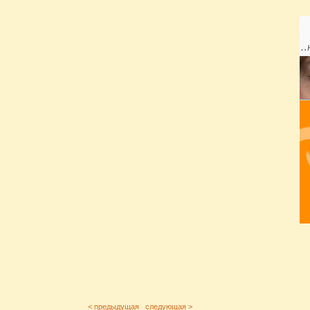
< предыдущая
следующая >