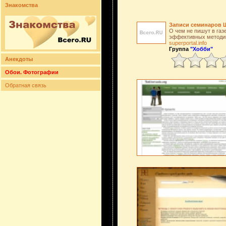
Знакомства
Записи семинаров 
О чем не пишут в газ
эффективных методик
superportal.info
Группа
"Хобби"
Анекдоты
Обои. Фотографии
Обратная связь