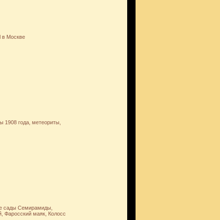
l в Москве
ы 1908 года, метеориты,
ие сады Семирамиды,
, Фаросский маяк, Колосс