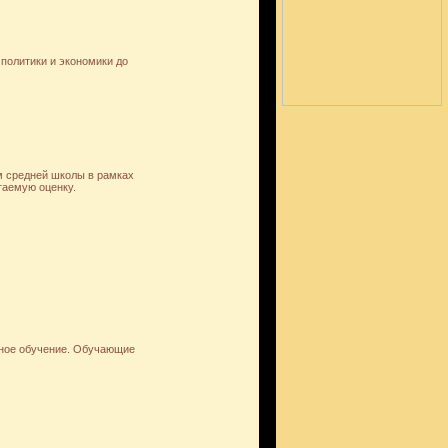
политики и экономики до
м средней школы в рамках
гаемую оценку.
нное обучение. Обучающие