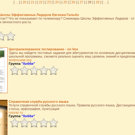
[
...
] [
20
] [
21
] [
22
] [
23
] [
24
] [
25
] [
26
] [
27
] [ 28 ] [
29
] [
...
]
Школы Эффективных Лидеров Евгения Гильбо
етах? Что не показывают по телевизору? Семинары Школы Эффективных Лидеров - от 
 личностного роста.
Централизованное тестирование - on line
Здесь вы найдете тестовые задания для абитуриентов по основным дисциплина
школьной программы, сможете реально оценить ваш уровень знаний и предпола
testirovanie.org
Группа
"Хобби"
Справочная служба русского языка
Услуги справочной службы русского языка. Правила русского языка. Дистанцио
статьи, орфография, пунктуация
rusyaz.ru
Группа
"Хобби"