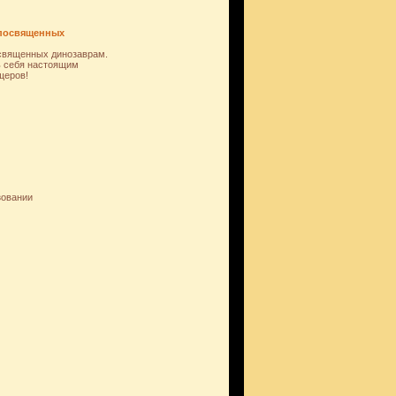
 посвященных
освященных динозаврам.
ь себя настоящим
щеров!
зовании