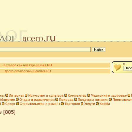
Я:
Каталог сайтов OpenLinks.RU
Доска объявлений Board24.RU
нсы
Интернет
Искусство и культура
Компьютер
Медицина и здоровье
Общество
Отдых и развлечения
Природа
Продукты питания
Промышлен
И
Спорт
Строительство и ремонт
Торговля
Услуги
Хобби
 [885]