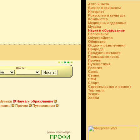
Авто и мото
Бизнес и финансы
Интернет
Искусство и культура
Компьютер
Медицина и здоровье
Музыка
Наука и образование
Непознаное
Обустройство
Общество
Отдых и развлечения
Природа
Продукты питания
Промышленность
Прочее
Путешествия
Религия
Найти:
Связь
Семья
СМИ
Спорт
Строительство и ремонт
Торговля
Услуги
Хобби
Музыка
Наука и образование
ность
Прочее
Путешествия
режим просмотра
ПРОФИ