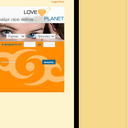
подробнее
Я
ищу
в возрасте от
до
знакомства