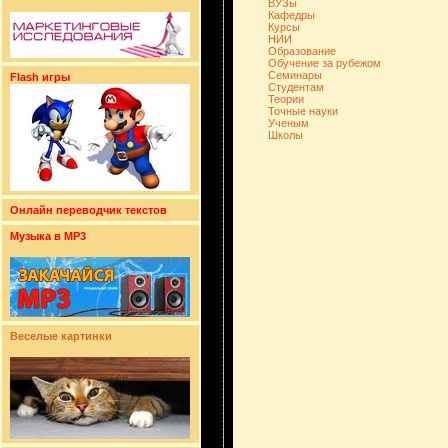
ВУЗы
Кафедры
Курсы
НИИ
Образование
Обучение за рубежом
Семинары
Flash игры
Студентам
Теории
Точные науки
Ученым
Школы
Онлайн переводчик текстов
Музыка в MP3
Веселые картинки