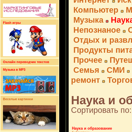
Интернет
Иск
Компьютер
М
Музыка
Наук
Flash игры
Непознаное
Отдых и разв
Продукты пит
Прочее
Путе
Онлайн переводчик текстов
Семья
СМИ
Музыка в MP3
ремонт
Торго
Наука и о
Веселые картинки
Сортировать по:
Наука и образование