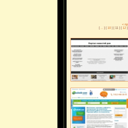
< п
[
...
] [
10
] [ 11 ] [
12
]