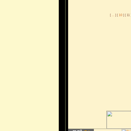
[
...
] [
10
] [ 11 