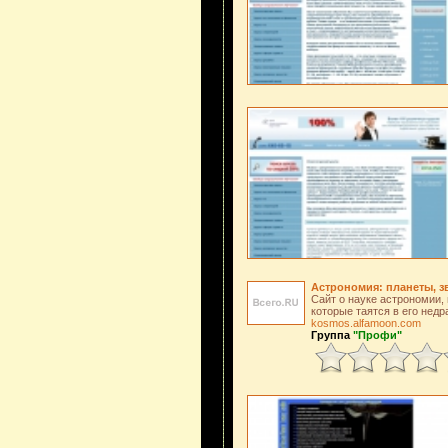
Астрономия: планеты, з
Сайт о науке астрономии,
которые таятся в его недр
kosmos.alfamoon.com
Группа
"Профи"