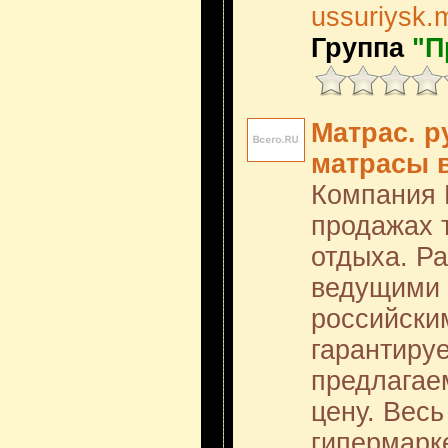
ussuriysk.
Группа
"П
Матрас. р
матрасы в
Компания 
продажах 
отдыха. Р
ведущими 
российски
гарантируе
предлагае
цену. Вес
гипермарк