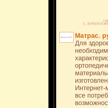
< п
[
...
] [
10
] [
11
] [ 12 ]
Матрас. р
Для здоров
необходим
характерис
ортопедиче
материалы
изготовле
Интернет-м
все потреб
возможнос