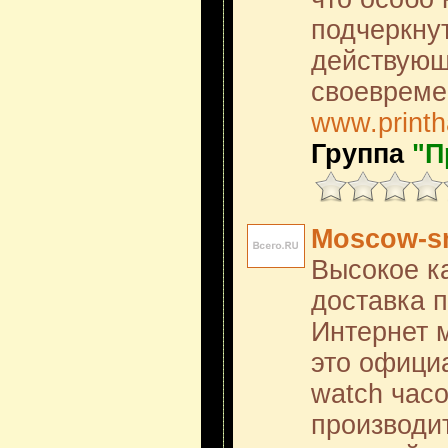
подчеркну
действующ
своевреме
www.printh
Группа
"П
Moscow-s
Высокое к
доставка п
Интернет 
это офиц
watch часо
производи