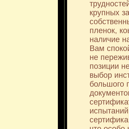
трудносте
крупных з
собственн
пленок, к
наличие на
Вам споко
не пережи
позиции не
выбор инс
большого 
документо
сертифика
испытаний
сертифика
что особо