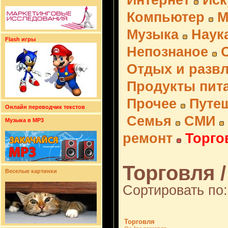
Интернет
Иск
Компьютер
М
Музыка
Наук
Flash игры
Непознаное
Отдых и разв
Продукты пит
Прочее
Путе
Онлайн переводчик текстов
Семья
СМИ
Музыка в MP3
ремонт
Торго
Торговля /
Веселые картинки
Сортировать по:
Торговля