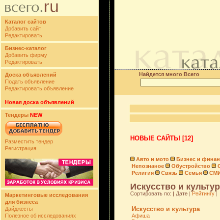
Каталог сайтов
Добавить сайт
Редактировать
Бизнес-каталог
Добавить фирму
Редактировать
Найдется много Всего
Доска объявлений
Подать объявление
Редактировать объявление
Новая доска объявлений
Тендеры
NEW
НОВЫЕ САЙТЫ [12]
Разместить тендер
Регистрация
Авто и мото
Бизнес и фина
Непознаное
Обустройство
Религия
Связь
Семья
СМ
Искусство и культур
Сортировать по: | Дате |
Рейтингу
|
Маркетинговые исследования
для бизнеса
Искусство и культура
Дайджесты
Полезное об исследованиях
Афиша