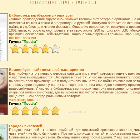
[
1
] [
2
] [
3
] [
4
] [
5
] [
6
] [
7
] [ 8 ] [
9
] [
...
]
Библиотека зарубежной литературы
Лучшие произведения зарубежной художественной литература в оригинале: на а
немецком языках а также и в переводе на русский. Доступно бесплатное скачива
сайте, в удобном для чтения формате. Описание основных литературных произве
1001 книга, которую нужно прочитать за свою жизнь, 200 лучших книг BBC. Меж
премии: Нобелевская, Нейштадтская. Национальные премии Германии, Франции,
the-best-book.net
Группа
"Профи"
1 голос
Вампирбург - сайт писателей-вампиристов
Вампирбург - это в первую очередь сайт для писателей, которые пишут о вампир
у нас тоже выкладываются. Это приветствуется. У нас вы можете почитать прои
выложить свои произведения и получить отзывы, а так же найти критика или бета
к своему произведению у наших мастеров фотошопа или видео к своему произв
видеомейкеров. У нас есть библиотека вампирских книг, она постоянно пополняет
открылся онлайн кинотеатр, где вы можете посмотреть любимые сериалы. Заходи
общайтесь! Мы всегда рады новым авторам!
vampirburg.ucoz.net
Группа
"Профи"
4 голоса
Городок писателей
Городок писателей - это творческий сайт для писателей, критиков и, конечно, чи
читателей - не было бы и сайта. Поэтому, приходите, читайте произведения наши
Вливайтесь в команду сайта. Выкладывайте свои произведения. У нас вы сможе