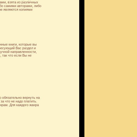
ми, взята из различных
бо самими авторами, либо
 не являются копиями
нные книги, которые вы
ересующий Вас раздел и
аучной направленности,
 так что если Вы не
о обязательно вернуть на
за что не надо платить.
нрам. Для каждого жанра