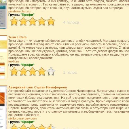
произведения и получить на них критику, но и найти бета-ридера, заказать облож
полезный материал. . . Так же на сайте есть радио, где ежедневно проводятся в
произведения авторов, ну и конечно, слушается музыка. Ждем вас в городке!
pisatelei.clan.su
Группа
"Профи"
4 голоса
Terra Littera
Terra Littera – литературный форум для писателей и читателей. Мы рады новым
произведениям! Выкладывайте свои стихи и рассказы, повести и романы, эссе и
вами! И, не менее чем в авторах, наш форум заинтересован в читателях. Отзыв
произведениях, их обсуждения, критика, рецензии – вот что делает форум по-н
Приглашаем всех желающих к общению, как на литературные, так и на другие и
интересными собеседниками!
ter-lit.ru
Группа
"Профи"
1 голос
Авторский сайт Сергея Никифорова
Авторский сайт писателя и художника Сергея Никифорова. Литература в жанре н
постимпрессионизма, эссе о писателях, поэтах, мыслителях, статьи на актуаль
политика и библиотека редких книг. На сайте можно познакомиться с творчество
малоизвестных писателей, мыслителей и людей культуры. Кроме огромного колич
посвященных представителям литературного мира, на сайте можно ознакомитьс
Сергея Никифорова, прочитать мистические рассказы о потустороннем мире, о с
смерти, наконец, посетить страницу актуальных и злободневных тем, посвященн
общественной жизни.
nikiforovsergey.com
Группа
"Профи"