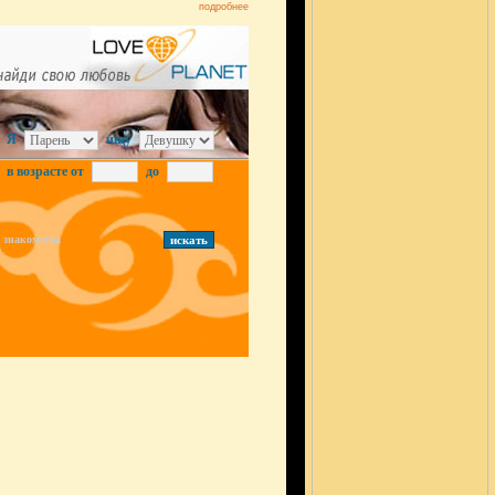
подробнее
Я
ищу
в возрасте от
до
знакомства