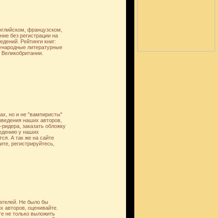
нглийском, французском,
ние без регистрации на
дений. Рейтинги книг:
дународные литературные
 Великобритании.
ах, но и не "вампиристы"
зведения наших авторов,
-ридера, заказать обложку
едению у наших
ся. А так же на сайте
те, регистрируйтесь,
тателей. Не было бы
х авторов, оценивайте.
те не только выложить