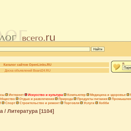
Я:
Каталог сайтов OpenLinks.RU
Доска объявлений Board24.RU
нсы
Интернет
Искусство и культура
Компьютер
Медицина и здоровье
Общество
Отдых и развлечения
Природа
Продукты питания
Промышлен
И
Спорт
Строительство и ремонт
Торговля
Услуги
Хобби
а / Литература [1104]