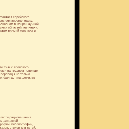
-фантаст еврейского
опуляризировал науку,
 основном в жанре научной
зных областей, начиная с
еатом премий Небьюла и
ий язык с японского,
оремся на трудном поприще
 переводы не только
ро, фантастика, детектив,
бласти радиовещания
м для детей
графии, библиографии,
казов, стихов для детей.