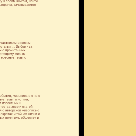
ку к своим книгам, найти
икторины, зачитываются
 участникам и новым
 статьи … Выбор - за
ы о прочитанных
астоящему живым.
нтересные темы с
ебытия, живопись в стиле
ные темы, мистика,
м известных и
ества эссе и статей,
я с авторской живописью
екретах и тайнах жизни и
ых политике, обществу и