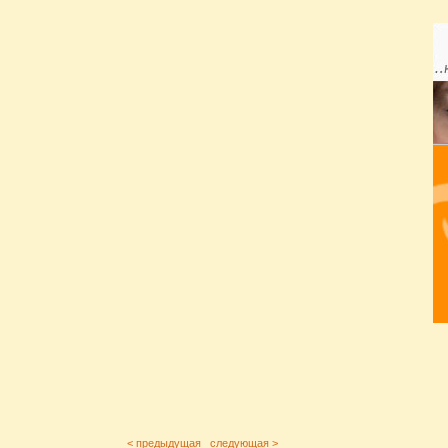
< предыдущая
следующая >