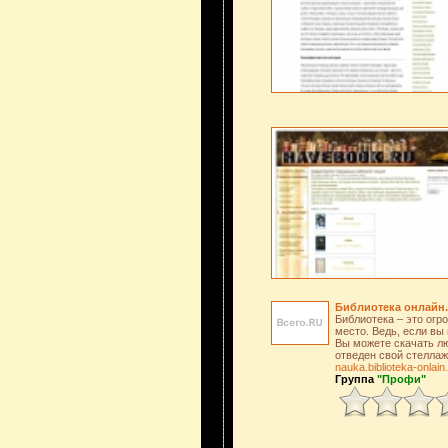
Библиотека онлайн.
Библиотека – это огр
место. Ведь, если вы 
Вы можете скачать лю
отведен свой стелла
nauka.biblioteka-onlai
Группа
"Профи"