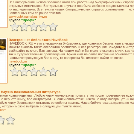
Вся информация, использованная нами при работе над биографическими справка
открытых источников. В отдельных случаях она была любезно предоставлена ли
их наследниками. Все тексты наших биографических справок оригинальны, т. е.
написанных кем-то ранее текстов.
www.ushkinamakushke.ru
Группа
"Профи"
Электронная библиотека HaveBook
HAVEBOOK. RU – это электронная библиотека, где хранятся бесплатные электро
можете скачать также абсолютно бесплатно, и без регистрации! Заходите в инт
выбирайте нужного Вам автора. На нашем сайте Вы можете скачать книги, как н
так и художественные произведения. Архив книг на сайте постоянно обновляется,
нашли интересующую Вас книгу, то наверняка Вы сможете найти ее позже.
havebook.ru
Группа
"Профи"
 Научно-позновательная литература
омное хранилище книг. Любую книгу можно взять почитать, но после прочтения ее нужн
не вернете книгу, вас оштрафуют. В нашей библиотеке ничего не надо возвращать и ни 
бую книгу бесплатно и оставить ее себе на память. Наша библиотека разделена по жа
ж, который можно выбрать в следующем пункте меню.
n.com