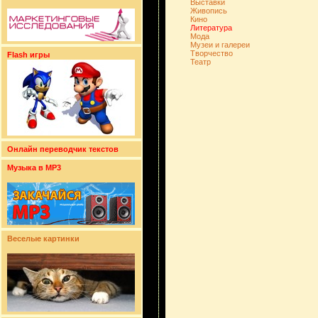
Выставки
Живопись
Кино
Литература
Мода
Музеи и галереи
Творчество
Flash игры
Театр
Онлайн переводчик текстов
Музыка в MP3
Веселые картинки