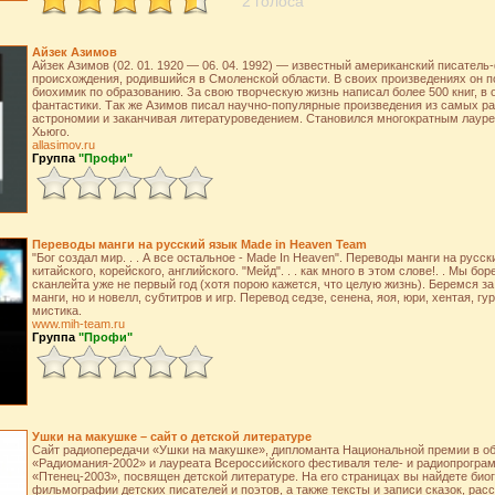
2 голоса
Айзек Азимов
Айзек Азимов (02. 01. 1920 — 06. 04. 1992) — известный американский писатель
происхождения, родившийся в Смоленской области. В своих произведениях он п
биохимик по образованию. За свою творческую жизнь написал более 500 книг, в
фантастики. Так же Азимов писал научно-популярные произведения из самых ра
астрономии и заканчивая литературоведением. Становился многократным лаур
Хьюго.
allasimov.ru
Группа
"Профи"
Переводы манги на русский язык Made in Heaven Team
"Бог создал мир. . . А все остальное - Made In Heaven". Переводы манги на русск
китайского, корейского, английского. "Мейд". . . как много в этом слове!. . Мы б
сканлейта уже не первый год (хотя порою кажется, что целую жизнь). Беремся за
манги, но и новелл, субтитров и игр. Перевод седзе, сенена, яоя, юри, хентая, гу
мистика.
www.mih-team.ru
Группа
"Профи"
Ушки на макушке – сайт о детской литературе
Сайт радиопередачи «Ушки на макушке», дипломанта Национальной премии в о
«Радиомания-2002» и лауреата Всероссийского фестиваля теле- и радиопрограм
«Птенец-2003», посвящен детской литературе. На его страницах вы найдете био
фильмографии детских писателей и поэтов, а также тексты и записи сказок, расс