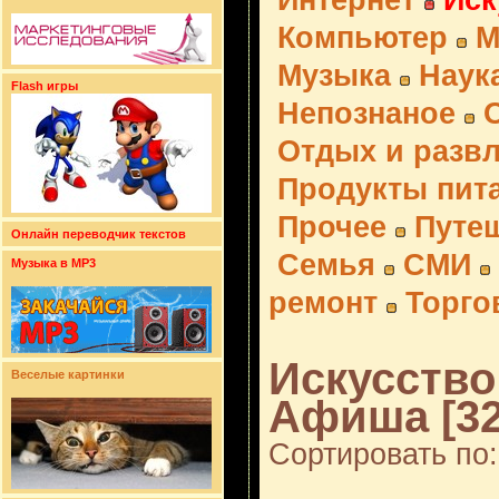
Интернет
Иск
Компьютер
М
Музыка
Наук
Flash игры
Непознаное
Отдых и разв
Продукты пит
Прочее
Путе
Онлайн переводчик текстов
Семья
СМИ
Музыка в MP3
ремонт
Торго
Искусство 
Веселые картинки
Афиша [32
Сортировать по: