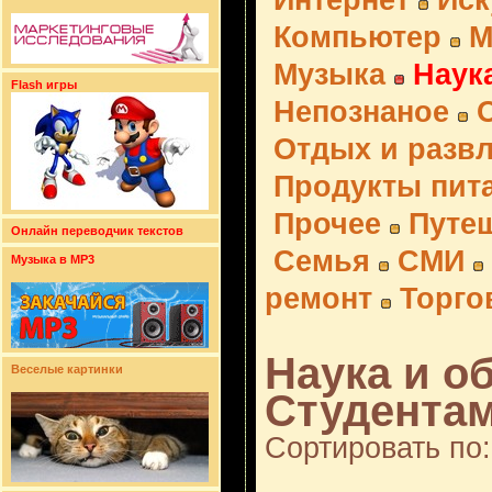
Интернет
Иск
Компьютер
М
Музыка
Наук
Flash игры
Непознаное
Отдых и разв
Продукты пит
Прочее
Путе
Онлайн переводчик текстов
Семья
СМИ
Музыка в MP3
ремонт
Торго
Наука и о
Веселые картинки
Студентам
Сортировать по: