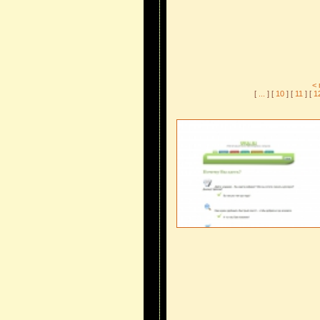
<
[
...
] [
10
] [
11
] [
1