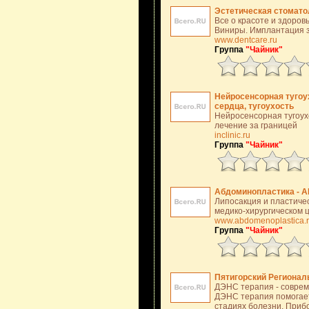
Эстетическая стоматол
Все о красоте и здоров
Виниры. Имплантация з
www.dentcare.ru
Группа
"Чайник"
Нейросенсорная тугоух
сердца, тугоухость
Нейросенсорная тугоухо
лечение за границей
inclinic.ru
Группа
"Чайник"
Абдоминопластика - 
Липосакция и пластиче
медико-хирургическом це
www.abdomenoplastica.
Группа
"Чайник"
Пятигорский Регионал
ДЭНС терапия - соврем
ДЭНС терапия помогает
стадиях болезни. Приб