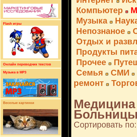
Интернет
Иск
Компьютер
М
Музыка
Наук
Flash игры
Непознаное
Отдых и разв
Продукты пит
Прочее
Путе
Онлайн переводчик текстов
Семья
СМИ
Музыка в MP3
ремонт
Торго
Медицина 
Веселые картинки
Больницы 
Сортировать по: