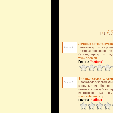
< п
[
1
] [
2
] [
Лечение артрита суст
Лечение артрита суста
также Орион эффективно
бурсит, периартрит, ра
www.orion.su
Группа
"Чайник"
Элитная стоматология
Стоматологическая кли
консультацию. Наш цен
имплантации зубов сов
известные стоматологи
www.elitedentistry.ru
Группа
"Чайник"