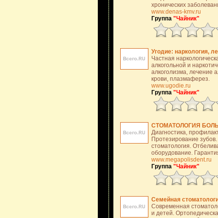
хронических заболеван
www.denas-kmv.ru
Группа
"Чайник"
Угодие: наркология, л
Частная наркологическа
алкогольной и наркоти
алкоголизма, лечение а
крови, плазмаферез.
www.ugodie.ru
Группа
"Чайник"
СТОМАТОЛОГИЯ БОЛ
Диагностика, профилакт
Протезирование зубов.
стоматология. Отбелив
оборудование. Гаранти
www.megapolisdent.ru
Группа
"Чайник"
Семейная стоматология
Современная стоматоло
и детей. Ортопедическа