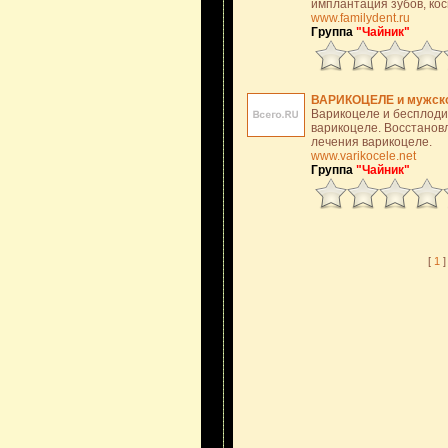
имплантация зубов, кос
www.familydent.ru
Группа
"Чайник"
ВАРИКОЦЕЛЕ и мужс
Варикоцеле и бесплоди
варикоцеле. Восстанов
лечения варикоцеле.
www.varikocele.net
Группа
"Чайник"
[
1
]