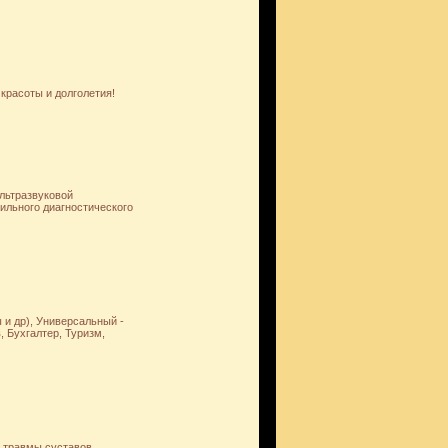
красоты и долголетия!
ультразвуковой
фильного диагностического
и др), Универсальный -
 Бухгалтер, Туризм,
, травмы суставов,