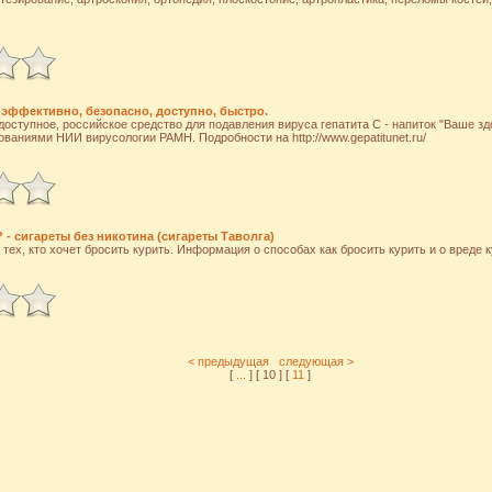
 эффективно, безопасно, доступно, быстро.
оступное, российское средство для подавления вируса гепатита С - напиток "Ваше зд
ваниями НИИ вирусологии РАМН. Подробности на http://www.gepatitunet.ru/
 - сигареты без никотина (сигареты Таволга)
тех, кто хочет бросить курить. Информация о способах как бросить курить и о вреде к
< предыдущая
следующая >
[
...
] [ 10 ] [
11
]