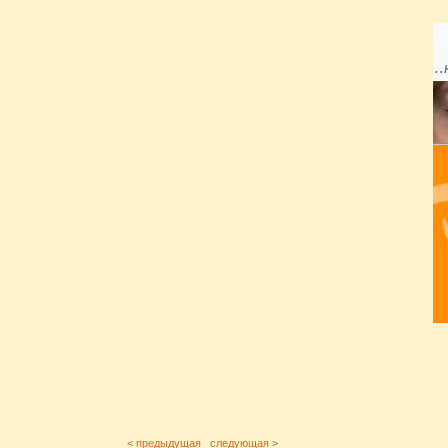
< предыдущая
следующая >