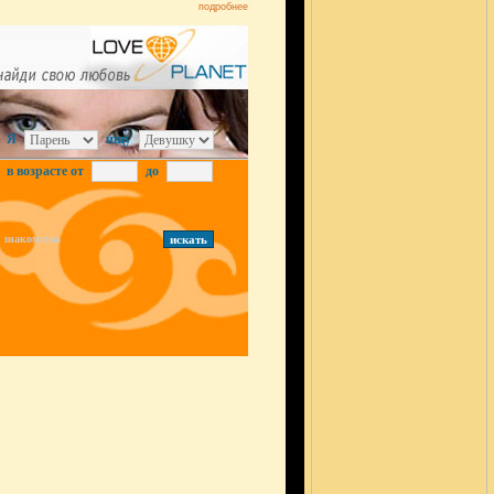
подробнее
Я
ищу
в возрасте от
до
знакомства