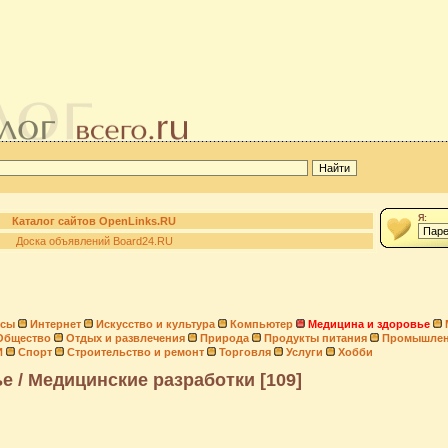
Я:
Каталог сайтов OpenLinks.RU
Доска объявлений Board24.RU
нсы
Интернет
Искусство и культура
Компьютер
Медицина и здоровье
Общество
Отдых и развлечения
Природа
Продукты питания
Промышлен
И
Спорт
Строительство и ремонт
Торговля
Услуги
Хобби
е / Медицинские разработки [109]