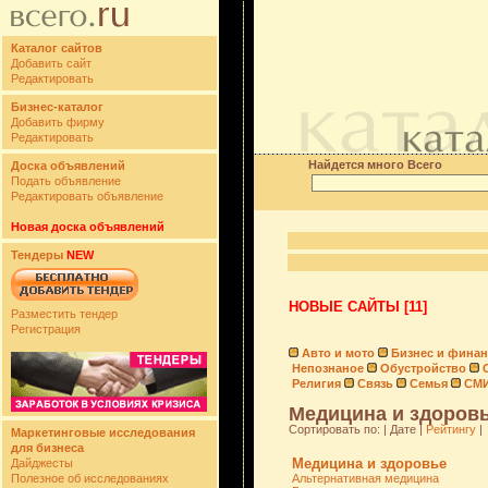
Каталог сайтов
Добавить сайт
Редактировать
Бизнес-каталог
Добавить фирму
Редактировать
Найдется много Всего
Доска объявлений
Подать объявление
Редактировать объявление
Новая доска объявлений
Тендеры
NEW
НОВЫЕ САЙТЫ [11]
Разместить тендер
Регистрация
Авто и мото
Бизнес и фина
Непознаное
Обустройство
Религия
Связь
Семья
СМ
Медицина и здоровь
Сортировать по: | Дате |
Рейтингу
|
Маркетинговые исследования
для бизнеса
Медицина и здоровье
Дайджесты
Полезное об исследованиях
Альтернативная медицина