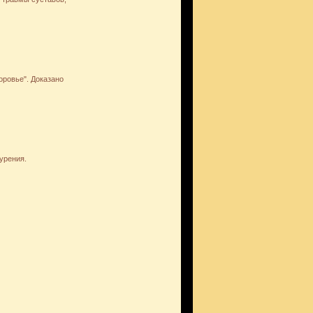
оровье". Доказано
урения.