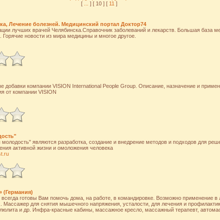
[
...
] [ 10 ] [
11
]
а, Лечение болезней. Медицинский портал Доктор74
ации лучших врачей Челябинска.Справочник заболеваний и лекарств. Большая база м
. Горячие новости из мира медицины и многое другое.
е добавки компании VISION International People Group. Описание, назначение и примен
ия от компании VISION
дость"
молодость" являются разработка, создание и внедрение методов и подходов для реш
ения активной жизни и омоложения человека
t.ru
 (Германия)
всегда готовы Вам помочь дома, на работе, в командировке. Возможно применение в
 Массажер для снятия мышечного напряжения, усталости, для лечения и профилактик
люлита и др. Инфра-красные кабины, массажное кресло, массажный терапевт, автома