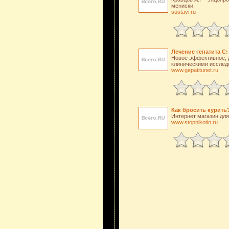
мениски.
sustavi.ru
Лечение гепатита С:
Новое эффективное, д
клиническими исследо
www.gepatitunet.ru
Как бросить курить?
Интернет магазин для 
www.stopnikotin.ru