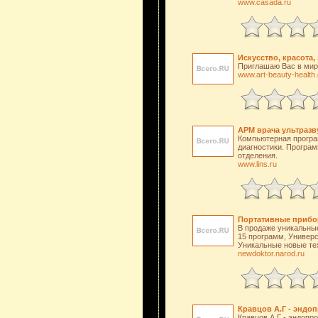
www.casada.ru
Искусство, красота
Приглашаю Вас в мир 
www.art-beauty-health
АРМ врача ультразв
Компьютерная програм
диагностики. Програм
отделения.
www.lins.ru
Портативные прибор
В продаже уникальны
15 программ, Универс
Уникальные новые те
newdoktor.narod.ru
Кравцов А.Г - эндо
Кравцов А.Г - эндопр