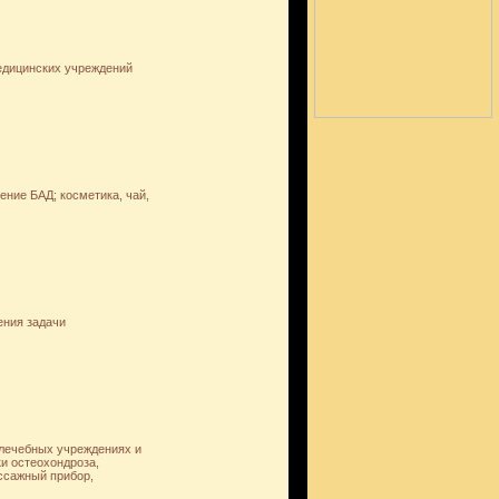
едицинских учреждений
ение БАД; косметика, чай,
ения задачи
 лечебных учреждениях и
и остеохондроза,
ссажный прибор,