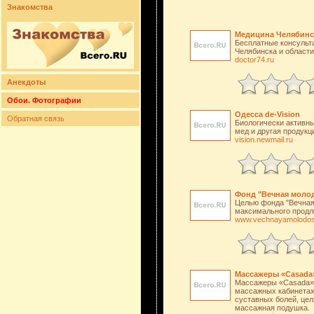
Знакомства
Медицина Челябинск
Бесплатные консульт
Челябинска и области
doctor74.ru
Анекдоты
Обои. Фотографии
Одесса de-Vision
Обратная связь
Биологически активны
мед и другая продукц
vision.newmail.ru
Фонд "Вечная моло
Целью фонда "Вечная 
максимального продл
www.vechnayamolodos
Массажеры «Casada»
Массажеры «Casada» 
массажных кабинетах.
суставных болей, цел
массажная подушка.