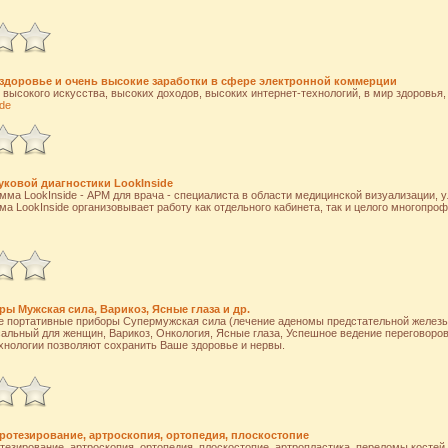
, здоровье и очень высокие заработки в сфере электронной коммерции
высокого искусства, высоких доходов, высоких интернет-технологий, в мир здоровья, 
.de
уковой диагностики LookInside
ма LookInside - АРМ для врача - специалиста в области медицинской визуализации, 
ма LookInside организовывает работу как отдельного кабинета, так и целого многопро
ы Мужская сила, Варикоз, Ясные глаза и др.
е портативные приборы Супермужская сила (лечение аденомы предстательной железы 
альный для женщин, Варикоз, Онкология, Ясные глаза, Успешное ведение переговоров,
хнологии позволяют сохранить Ваше здоровье и нервы.
протезирование, артроскопия, ортопедия, плоскостопие
отезирование, артроскопия, ортопедия, плоскостопие, артропластика, переломы костей