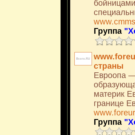
бойницами
специальн
www.cmms
Группа
"Х
www.foreu
страны
Евроопа —
образующа
материк Ев
границе Е
www.foreur
Группа
"Х