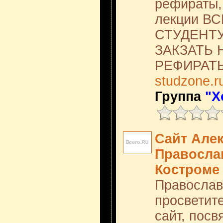
рефираты, 
лекции В
СТУДЕНТУ.
ЗАКЗАТЬ 
РЕФИРАТЫ
studzone.r
Группа
"Х
Сайт Але
Православ
Костроме
Православ
просветит
сайт, пос