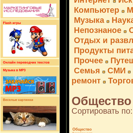
Интернет
Иск
Компьютер
М
Музыка
Наук
Flash игры
Непознаное
Отдых и разв
Продукты пит
Прочее
Путе
Онлайн переводчик текстов
Семья
СМИ
Музыка в MP3
ремонт
Торго
Общество 
Веселые картинки
Сортировать по:
Общество