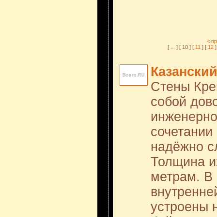
< п
[
...
] [ 10 ] [
11
] [
12
]
Казански
Стены Кре
собой дов
инженерно
сочетании
надёжно с
Толщина и
метрам. В 
внутренне
устроены 