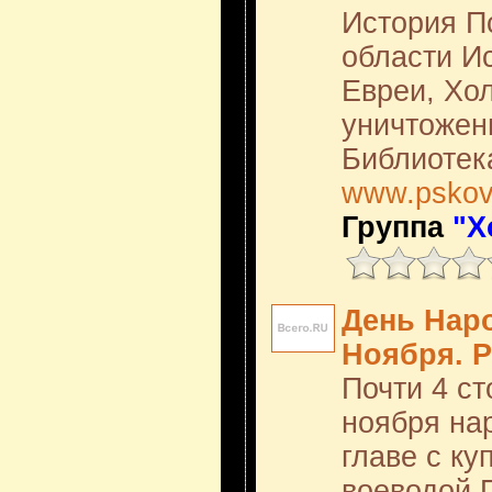
История П
области Ис
Евреи, Хол
уничтожени
Библиотек
www.pskov
Группа
"Х
День Наро
Ноября. 
Почти 4 ст
ноября на
главе с к
воеводой 