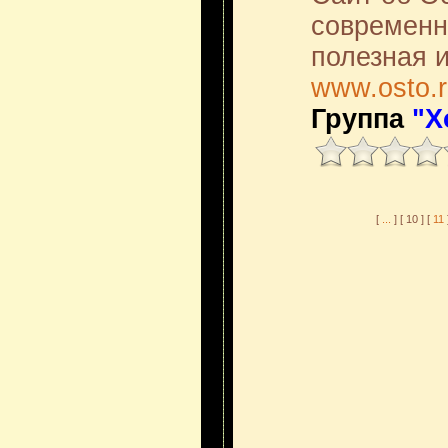
современн
полезная 
www.osto.
Группа
"Х
[
...
] [ 10 ] [
11