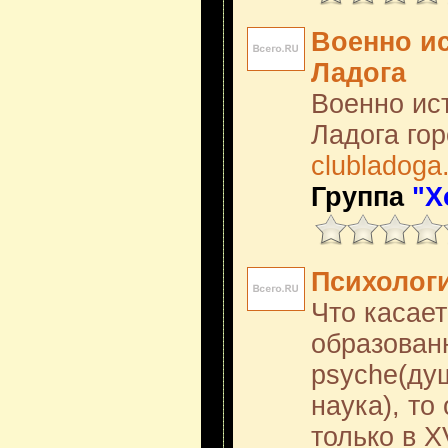
Военно и
Ладога
Военно ис
Ладога го
clubladoga
Группа
"Х
Психолог
Что касает
образованн
psyche(душ
наука), то
только в X