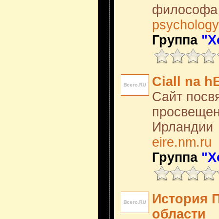
философа 
psychology
Группа
"Х
Ciall na h
Сайт посв
просвещен
Ирландии
eire.nm.ru
Группа
"Х
История 
области