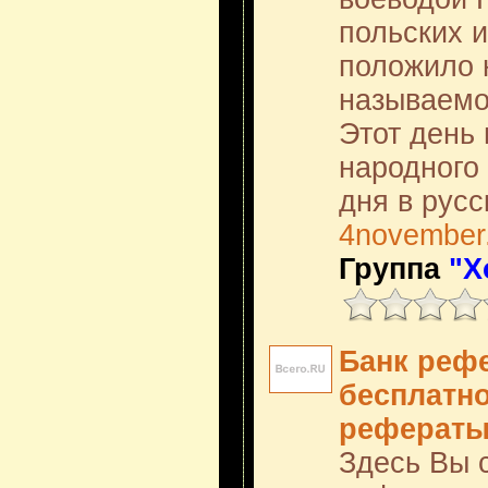
польских 
положило 
называемо
Этот день
народного 
дня в русс
4november
Группа
"Х
Банк реф
бесплатно
реферат
Здесь Вы 