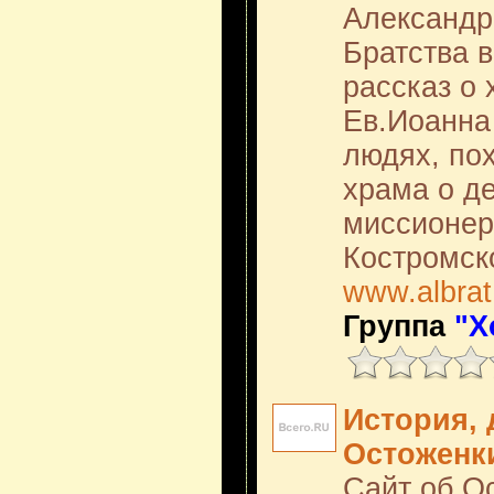
Александр
Братства 
рассказ о 
Ев.Иоанна
людях, по
храма о д
миссионер
Костромск
www.albrat
Группа
"Х
История,
Остоженк
Сайт об О