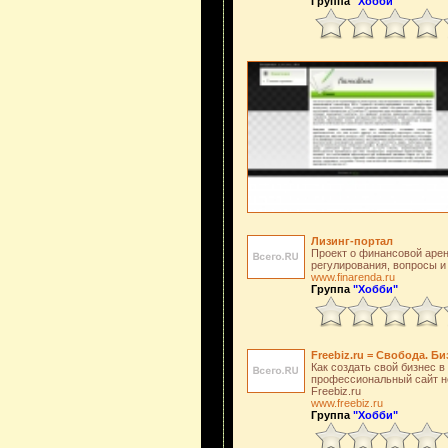
Группа
"Хобби"
Лизинг-портал
Проект о финансовой арен
регулирования, вопросы и 
www.finarenda.ru
Группа
"Хобби"
Freebiz.ru = Свобода. Б
Как создать свой бизнес в
профессиональный сайт не
Freebiz.ru
www.freebiz.ru
Группа
"Хобби"