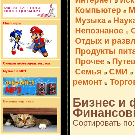
Интернет
Иск
Компьютер
М
Музыка
Наук
Flash игры
Непознаное
Отдых и разв
Продукты пит
Прочее
Путе
Онлайн переводчик текстов
Семья
СМИ
Музыка в MP3
ремонт
Торго
Бизнес и 
Веселые картинки
Финансовы
Сортировать по: