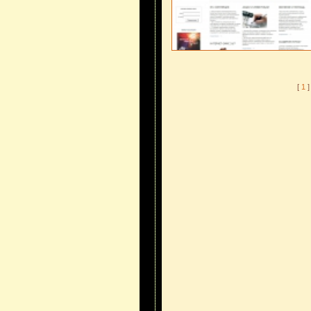
[
1
]