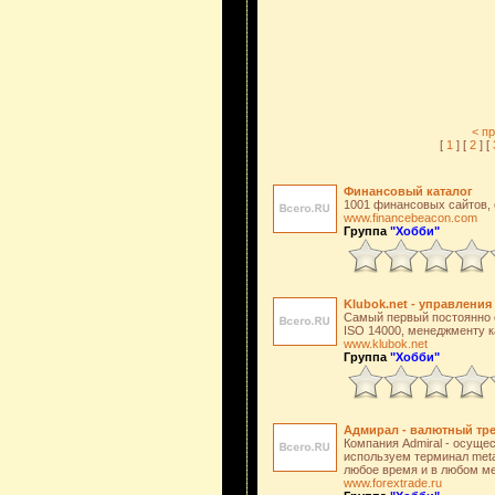
< п
[
1
] [
2
] [
Финансовый каталог
1001 финансовых сайтов, 
www.financebeacon.com
Группа
"Хобби"
Klubok.net - управления
Самый первый постоянно 
ISO 14000, менеджменту к
www.klubok.net
Группа
"Хобби"
Адмирал - валютный тре
Компания Admiral - осущес
используем терминал meta
любое время и в любом ме
www.forextrade.ru