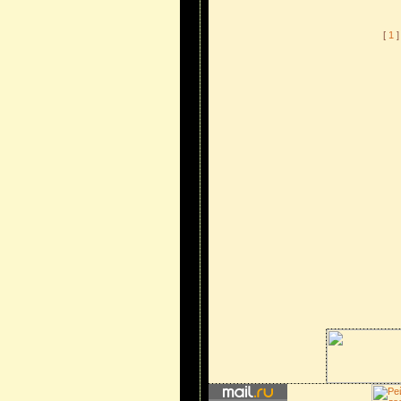
[
1
]