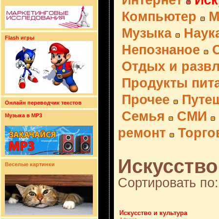
Интернет
Иск
Компьютер
М
Музыка
Наук
Flash игры
Непознаное
Отдых и разв
Продукты пит
Прочее
Путе
Онлайн переводчик текстов
Семья
СМИ
Музыка в MP3
ремонт
Торго
Искусство 
Веселые картинки
Сортировать по:
Искусство и культура