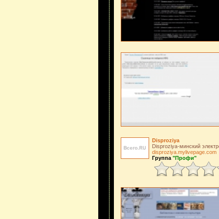
Disproziya
Disproziya-минский элект
disproziya.mylivepage.com
Группа
"Профи"