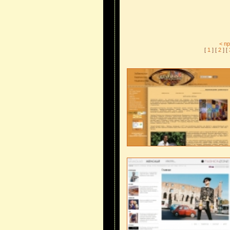
< п
[
1
] [
2
] [