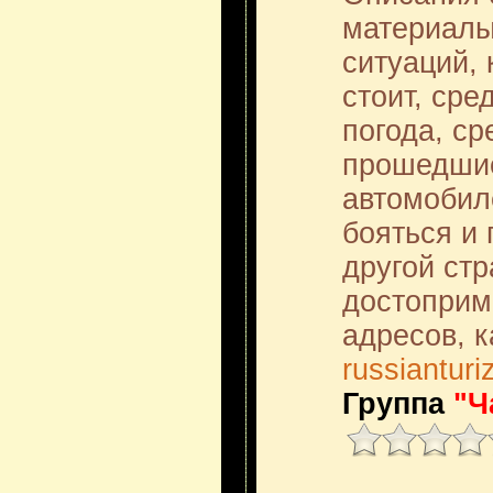
материалы
ситуаций, 
стоит, сре
погода, ср
прошедшие
автомобиле
бояться и 
другой ст
достоприм
адресов, к
russianturi
Группа
"Ч