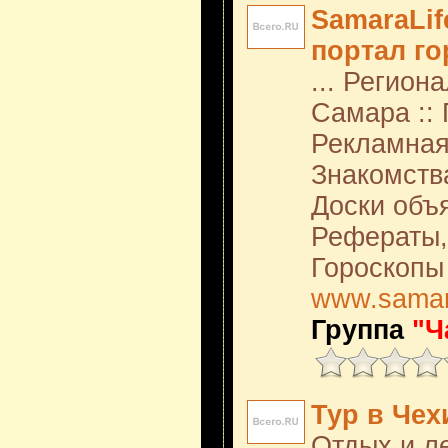
SamaraLif
портал г
... Регион
Самара :: 
Рекламная
Знакомства
Доски объя
Рефераты,
Гороскопы 
www.samara
Группа
"Ч
Тур в Чех
Отдых и л