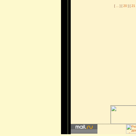
[
...
] [
20
] [
21