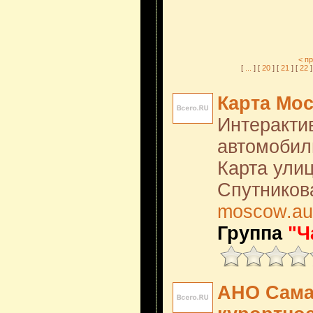
< п
[
...
] [
20
] [
21
] [
22
]
Карта Мо
Интеракти
автомобил
Карта ули
Спутников
moscow.au
Группа
"Ч
АНО Сама