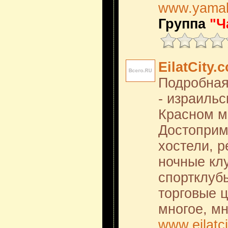
www.yamalt
Группа
"Ч
EilatCity.
Подробная
- израильс
Красном м
Достоприм
хостели, р
ночные клу
спортклубы
торговые 
многое, мн
www.eilatc