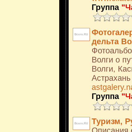
Группа
"Ч
Фотогале
дельта Во
Фотоальбо
Волги о п
Волги, Ка
Астрахань
astgalery.n
Группа
"Ч
Туризм, Р
Описания 