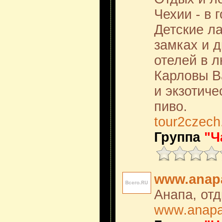
Чехии - в г
Детские ла
замках и 
отелей в л
Карловы В
и экзотиче
пиво.
tour2czec
Группа
"Ч
www.anapa
Анапа, отд
www.anapa