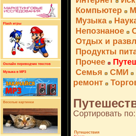
Интернет
Иск
Компьютер
М
Музыка
Наук
Flash игры
Непознаное
Отдых и разв
Продукты пит
Прочее
Путе
Онлайн переводчик текстов
Семья
СМИ
Музыка в MP3
ремонт
Торго
Путешестви
Веселые картинки
Сортировать по:
Путешествия