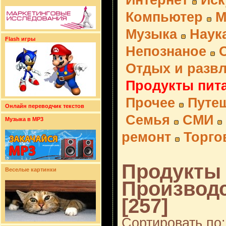
Интернет
Иск
Компьютер
М
Музыка
Наук
Flash игры
Непознаное
Отдых и разв
Продукты пит
Прочее
Путе
Онлайн переводчик текстов
Семья
СМИ
Музыка в MP3
ремонт
Торго
Продукты 
Веселые картинки
Производс
[257]
Сортировать по: