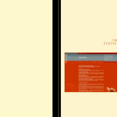
< п
[
1
] [
2
] [