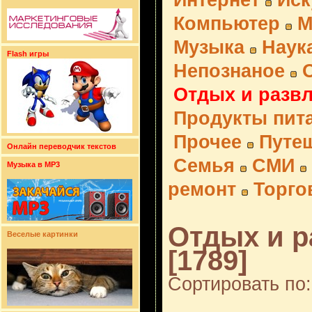
Интернет
Иск
Компьютер
М
Музыка
Наук
Flash игры
Непознаное
Отдых и разв
Продукты пит
Прочее
Путе
Онлайн переводчик текстов
Семья
СМИ
Музыка в MP3
ремонт
Торго
Отдых и р
Веселые картинки
[1789]
Сортировать по: