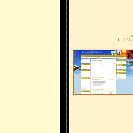
< п
[
1
] [
2
] [