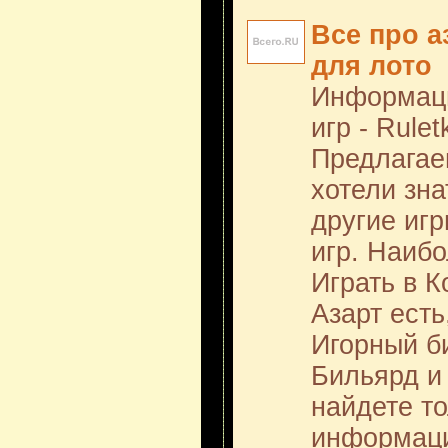
Все про а
для лото
Информаци
игр - Rule
Предлагае
хотели зна
другие иг
игр. Наибо
Играть в К
Азарт есть
Игорный б
Бильярд и
найдете т
информаци