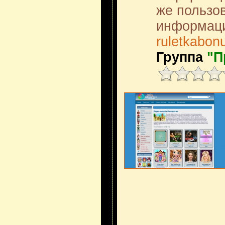
же пользо
информаци
ruletkabon
Группа
"П