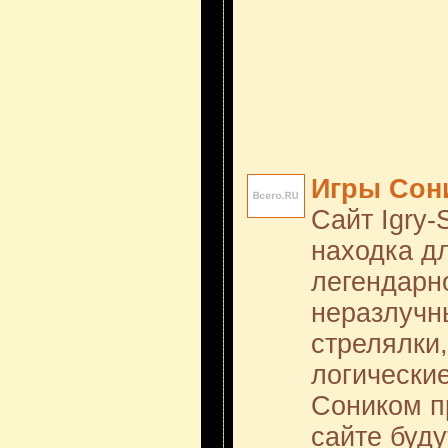
Игры Сон
Сайт Igry-
находка д
легендарн
неразлучн
стрелялки,
логические
Соником п
сайте буд