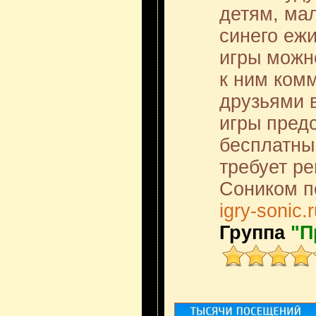
детям, ма
синего еж
игры можно
к ним ком
друзьями 
игры пред
бесплатны,
требует ре
Соником п
igry-sonic.
Группа
"П