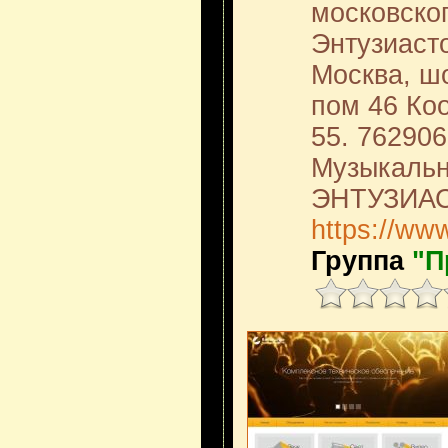
московско
Энтузиасто
Москва, ш
пом 46 Ко
55. 762906
Музыкальн
ЭНТУЗИА
https://ww
Группа
"П