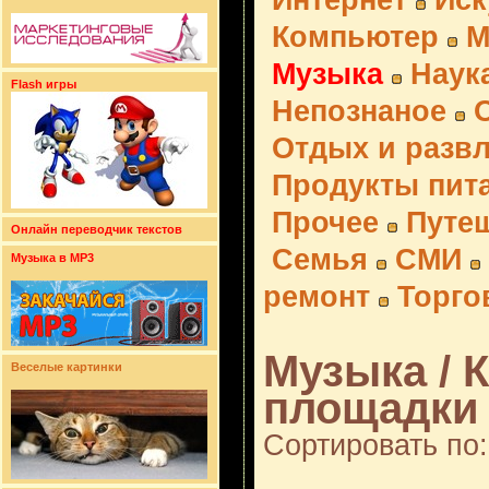
Интернет
Иск
Компьютер
М
Музыка
Наук
Flash игры
Непознаное
Отдых и разв
Продукты пит
Прочее
Путе
Онлайн переводчик текстов
Семья
СМИ
Музыка в MP3
ремонт
Торго
Музыка / 
Веселые картинки
площадки 
Сортировать по: