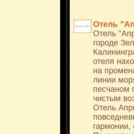
Отель "А
Отель "Ап
городе Зе
Калинингр
отеля нах
на промен
линии мор
песчаном 
чистым во
Отель Апр
повседнев
гармонии, 