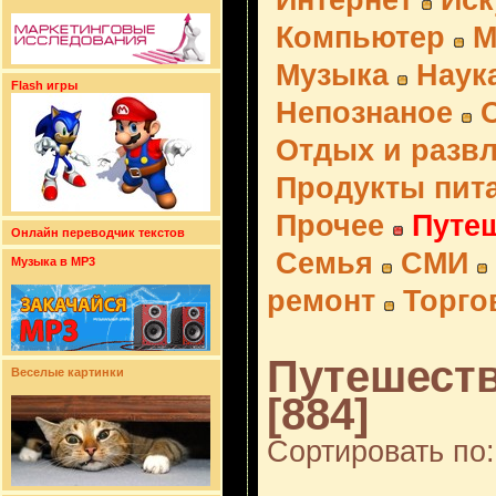
Интернет
Иск
Компьютер
М
Музыка
Наук
Flash игры
Непознаное
Отдых и разв
Продукты пит
Прочее
Путе
Онлайн переводчик текстов
Семья
СМИ
Музыка в MP3
ремонт
Торго
Путешеств
Веселые картинки
[884]
Сортировать по: