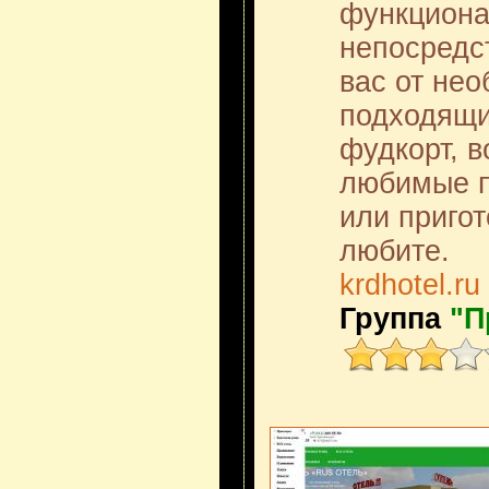
функциона
непосредс
вас от нео
подходящи
фудкорт, в
любимые п
или пригот
любите.
krdhotel.ru
Группа
"П