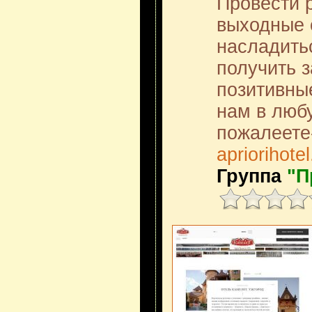
Провести 
выходные 
насладить
получить з
позитивны
нам в любу
пожалеете
apriorihotel
Группа
"П