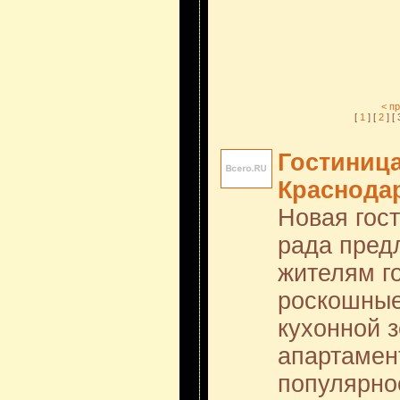
< п
[
1
] [
2
] [ 
Гостиниц
Краснода
Новая гос
рада пред
жителям г
роскошные
кухонной 
апартамен
популярно