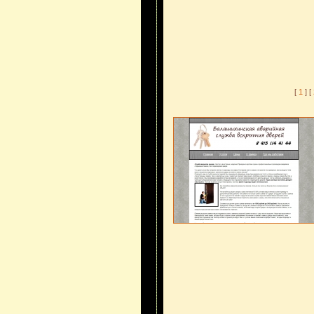
[
1
] [