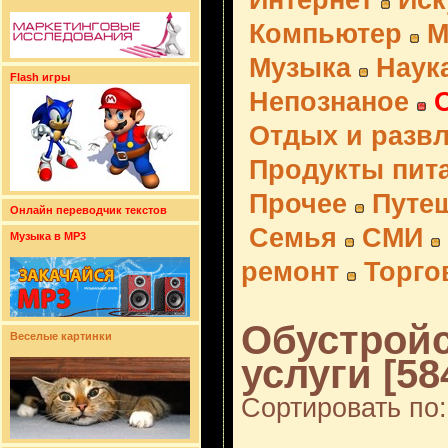
Интернет
Иск
Компьютер
М
Музыка
Наук
Flash игры
Непознаное
Отдых и разв
Продукты пит
Прочее
Путе
Онлайн переводчик текстов
Семья
СМИ
Музыка в MP3
ремонт
Торго
Обустройс
Веселые картинки
услуги [58
Сортировать по: