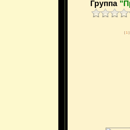
Группа
"П
[
1
]