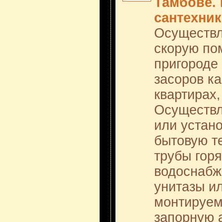
Тамбове.
сантехник
Осуществл
скорую по
пригороде
засоров к
квартирах,
Осуществл
или устан
бытовую т
трубы горя
водоснабж
унитазы и
монтируем
запорную 