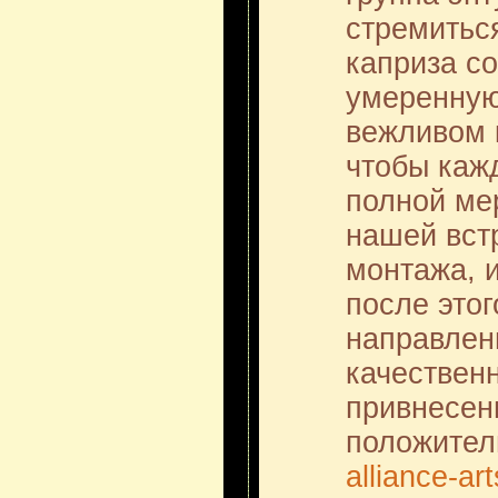
стремитьс
каприза со
умеренную
вежливом 
чтобы каж
полной ме
нашей встр
монтажа, и
после это
направлен
качествен
привнесен
положител
alliance-art