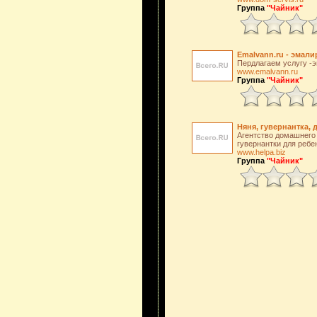
Группа
"Чайник"
Emalvann.ru - эмали
Пердлагаем услугу -э
www.emalvann.ru
Группа
"Чайник"
Няня, гувернантка,
Агентство домашнего 
гувернантки для ребе
www.helpa.biz
Группа
"Чайник"