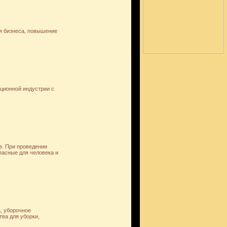
ия бизнеса, повышение
ционной индустрии с
в. При проведении
асные для человека и
, уборочное
ва для уборки,