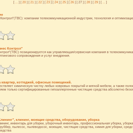
[
...
] [
20
] [
21
] [
22
] [
23
] [
24
] [
25
] [
26
] [ 27 ] [
28
] [
29
] [
...
]
ие
 Контрол"(TBC): компании телекоммуникационной индустрии, технология и оптимизац
нес Контрол"
нтрол"(TBC) позиционируется как управляющая/сервисная компания в телекоммуника
тингового сопровождения и услуг внедрения.
 квартир, коттеджей, офисных помещений.
ствляет химическую чистку любых ковровых покрытий и мягкой мебели, а также поло
яем только сертифицированные гипоаллергенные чистящие средства абсолютно безоп
лининг", клининг, моющие средства, оборудование, уборка
ининг, инвентарь для уборки, уборочный инвентарь, профессиональная уборка, уборка
руббер, пылесос, пылеводосос, моющие, чистящие средства, химия для уборки, средст
редства