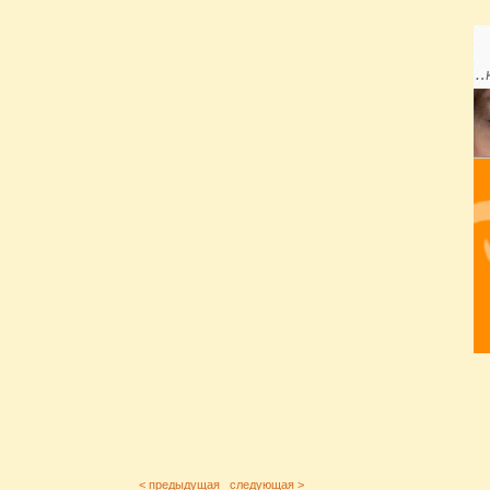
< предыдущая
следующая >