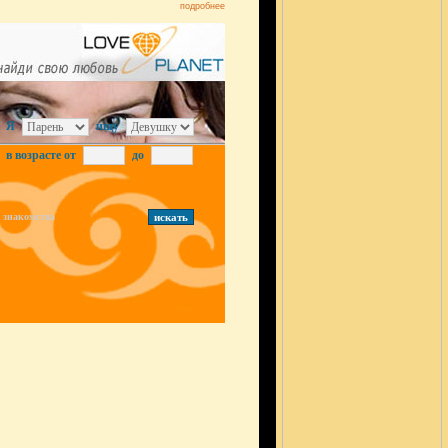
подробнее
Я
ищу
в возрасте от
до
знакомства