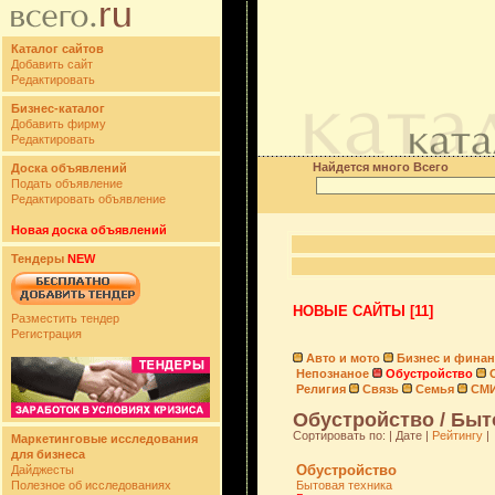
Каталог сайтов
Добавить сайт
Редактировать
Бизнес-каталог
Добавить фирму
Редактировать
Найдется много Всего
Доска объявлений
Подать объявление
Редактировать объявление
Новая доска объявлений
Тендеры
NEW
НОВЫЕ САЙТЫ [11]
Разместить тендер
Регистрация
Авто и мото
Бизнес и фина
Непознаное
Обустройство
Религия
Связь
Семья
СМ
Обустройство / Быт
Сортировать по: | Дате |
Рейтингу
|
Маркетинговые исследования
для бизнеса
Обустройство
Дайджесты
Полезное об исследованиях
Бытовая техника