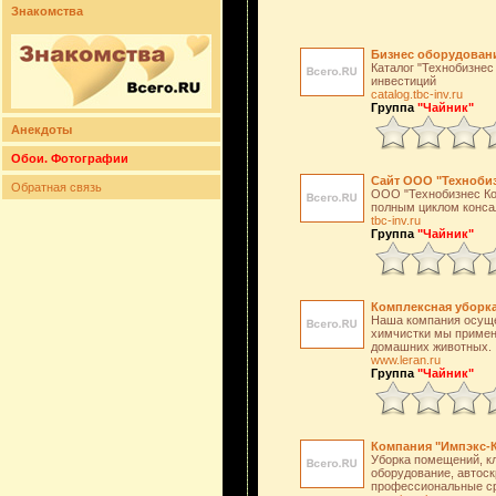
Знакомства
Бизнес оборудован
Каталог "Технобизнес
инвестиций
catalog.tbc-inv.ru
Группа
"Чайник"
Анекдоты
Обои. Фотографии
Сайт ООО "Технобиз
Обратная связь
ООО "Технобизнес Ко
полным циклом консал
tbc-inv.ru
Группа
"Чайник"
Комплексная уборка
Наша компания осуще
химчистки мы примен
домашних животных.
www.leran.ru
Группа
"Чайник"
Компания "Импэкс-К
Уборка помещений, кл
оборудование, автоск
профессиональные с