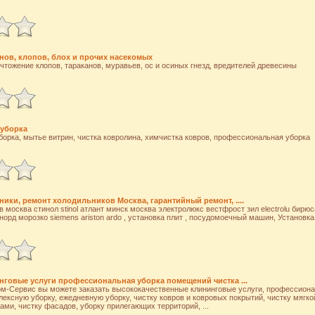
нов, клопов, блох и прочих насекомых
тожение клопов, тараканов, муравьев, ос и осиных гнезд, вредителей древесины
уборка
орка, мытье витрин, чистка ковролина, химчистка ковров, профессиональная уборка
ники, ремонт холодильников Москва, гарантийный ремонт, ....
москва стинол stinol атлант минск москва электролюкс вестфрост зил electrolu бирюса
норд морозко siemens ariston ardo , установка плит , посудомоечный машин, Установ
нговые услуги профессиональная уборка помещений чистка ...
ом-Сервис вы можете заказать высококачественные клининговые услуги, профессион
ексную уборку, ежедневную уборку, чистку ковров и ковровых покрытий, чистку мягко
ами, чистку фасадов, уборку прилегающих территорий, ...