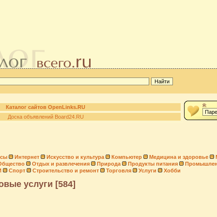
Я:
Каталог сайтов OpenLinks.RU
Доска объявлений Board24.RU
нсы
Интернет
Искусство и культура
Компьютер
Медицина и здоровье
Общество
Отдых и развлечения
Природа
Продукты питания
Промышлен
И
Спорт
Строительство и ремонт
Торговля
Услуги
Хобби
овые услуги [584]