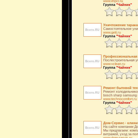
www.impcl.ru
Группа
"Чайник"
Уничтожение тарака
Самостоятельное унич
www.gett.ru
Группа
"Чайник"
Профессиональная 
Послестроительная уб
www.vclean.ru
Группа
"Чайник"
Ремонт бытовой тех
Ремонт холодильников 
bosch sharp samsung 
www.technocomfort.ru
Группа
"Чайник"
Дом-Сервис - клини
На сайте компании Д
Мы предлагаем: компл
витражей, уход за пол
www.dom-servis.ru