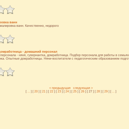
ровка ванн
малировка ванн. Качественно, недорого
 домработница - домашний персонал
персонала - няня, гувернантка, домработница. Подбор персонала для работы в семьях.
нка. Опытные домработницы. Няни-воспитатели с педагогическим образованием подгото
< предыдущая
следующая >
[
...
] [
20
] [
21
] [
22
] [
23
] [
24
] [
25
] [
26
] [ 27 ] [
28
] [
29
] [
...
]