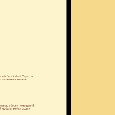
 айсберг indesit Саратов
ка стиральных машин
альную уборку помещений.
й мебели, мойку окон и